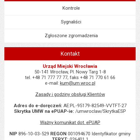
Kontrole
Sygnaliści
Zgłoszone zgromadzenia
Kontakt
Urząd Miejski Wrocławia
50-141 Wrocław, Pl. Nowy Targ 1-8
tel. +48 71 777 77 77, faks +48 71 770 61 66
e-mail:
kum@um.wroc.pl
Zasady i godziny obsługi Klientów
Adres do e-doręczeń:
AE:PL-95179-82549-VVTFT-27
Skrytka UMW na ePUAP-ie:
/umwroclaw/SkrytkaESP
Ważny komunikat dot. ePUAP
NIP
896-10-03-529
REGON
001094670 Identyfikator gminy
TERYT:
026401 1