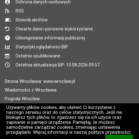
Ochrona danych osobowych
RSS
Słownik skrótów
Otwarte dane i ponowne wykorzystanie
Udostępnianie informacji publicznej
Statystyki oglądalności BIP
Ostatnio opublikowane
Ostatnia aktualizacja BIP: 10.08.2026 09:57
Strona Wrocławia: www.wroclaw.pl
Wiadomości z Wrocławia
Pogoda Wrocław
Rozkłady jazdy MPK Wrocław
Używamy plików cookies, aby ułatwić Ci korzystanie z
naszego serwisu oraz do celów statystycznych. Jeśli nie
Administratorem wroclaw.pl jest: ARAW
blokujesz tych plików, to zgadzasz się na ich użycie oraz
zapisanie w pamięci urządzenia. Pamiętaj, że możesz
samodzielnie zarządzać cookies, zmieniając ustawienia
Wersja systemu: 2.8.30.09
przeglądarki. Więcej informacji w naszej polityce prywatności.
CMS i hosting: Logonet Sp. z o.o. w Bydgoszczy [2]