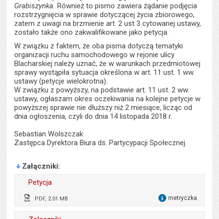
Grabiszynka.
Również to pismo zawiera
żądanie podjęcia
rozstrzygnięcia w sprawie dotyczącej życia zbiorowego,
zatem z uwagi na brzmienie art. 2 ust 3 cytowanej ustawy,
zostało także ono zakwalifikowane jako petycja.
W związku z faktem, że oba pisma dotyczą tematyki
organizacji ruchu samochodowego w rejonie ulicy
Blacharskiej należy uznać, że w warunkach przedmiotowej
sprawy wystąpiła sytuacja określona w art. 11 ust. 1 ww.
ustawy (petycje wielokrotna).
W związku z powyższy, na podstawie art. 11 ust. 2 ww.
ustawy, ogłaszam okres oczekiwania na kolejne petycje w
powyższej sprawie nie dłuższy niż 2 miesiące, licząc od
dnia ogłoszenia, czyli do dnia 14 listopada 2018 r.
Sebastian Wolszczak
Zastępca Dyrektora Biura ds. Partycypacji Społecznej
Załączniki
Petycja
metryczka
PDF, 2.01 MB
dla 
Wytworzył:
brak zgody na