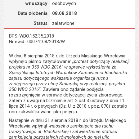
wnoszący
osobowych
Data złożenia
08.08.2018
Status
załatwione
BPS-WBO.152.35.2018
Nr ewid.: 00074108/2018/W
W dniu 8 sierpnia 2018 r. do Urzędu Miejskiego Wrocławia
wpłynęło pismo zatytułowane:
„protest dotyczący realizacji
projektu nr 350 WBO 2016” w sprawie wykreślenia ze
Specyfikacja Istotnych Warunków Zamówienia Blacharska
zapisu dotyczącego wskazania organizacji ruchu
zastępczego przez ulicę Stolarską przy realizacji projektu
350 WBO 2016”.
Zawiera ono żądanie podjęcia
rozstrzygnięcia w sprawie dotyczącej życia zbiorowego,
zatem z uwagi na brzmienie art. 2 ust 3 ustawy z dnia 11
lipca 2014 r. o petycjach (Dz. U. z 2018 r. poz. 870) zostało
ono zakwalifikowane jako petycja.
Następnie w dniu 31 sierpnia 2018 r. do Urzędu Miejskiego
Wrocławia wpłynął
wniosek o zamknięcie dla ruchu
tranzytowego ul. Blacharskiej i zatwierdzenie statusu
zamknięcia pozostałych równoległych do niej ulic