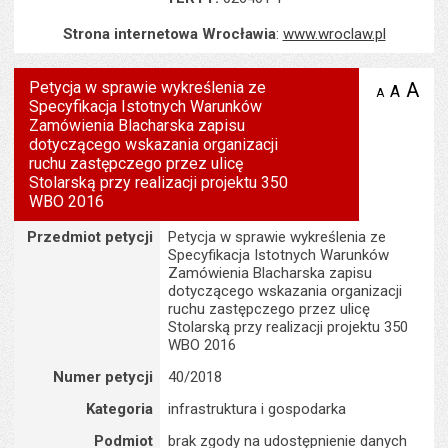
Strona internetowa Wrocławia
:
www.wroclaw.pl
Petycja w sprawie wykreślenia ze
A
po
A
domyś
A
zmniejsz
Specyfikacja Istotnych Warunków
tekst na
wielk
te
stronie
Zamówienia Blacharska zapisu
tekstu
s
dotyczącego wskazania organizacji
stron
ruchu zastępczego przez ulicę
Stolarską przy realizacji projektu 350
WBO 2016
Szczegóły
Przedmiot petycji
Petycja w sprawie wykreślenia ze
Specyfikacja Istotnych Warunków
Zamówienia Blacharska zapisu
dotyczącego wskazania organizacji
ruchu zastępczego przez ulicę
Stolarską przy realizacji projektu 350
WBO 2016
Numer petycji
40/2018
Kategoria
infrastruktura i gospodarka
Podmiot
brak zgody na udostępnienie danych