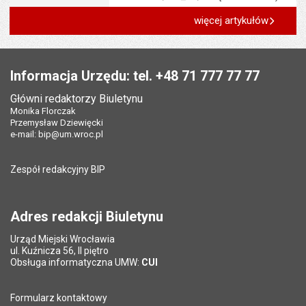
więcej artykułów
Stopka
Informacja Urzędu: tel. +48 71 777 77 77
Główni redaktorzy Biuletynu
Monika Florczak
Przemysław Dziewięcki
e-mail:
bip@um.wroc.pl
Zespół redakcyjny BIP
Adres redakcji Biuletynu
Urząd Miejski Wrocławia
ul. Kuźnicza 56, II piętro
Obsługa informatyczna UMW:
CUI
Formularz kontaktowy