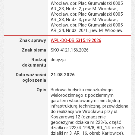
Wrocław, obr. Plac Grunwaldzki 0005
AR_33, Nr dz. 2, j.ew. M. Wrocław ,
Wrocław, obr. Plac Grunwaldzki 0005
AR_33, Nr dz. 3, j.ew. M. Wrocław ,
Wrocław, obr. Plac Grunwaldzki 0005
AR_34, Nr dz. 20/1, j.ew. M. Wrocław.
Znak sprawy : WPL-DO-DB.5315.19.2026
Znak sprawy
WPL-DO-DB.5315.19.2026
Znak pisma
SKO 4121.156.2026
Rodzaj
decyzja
dokumentu
Data ważności
21.08.2026
ogłoszenia
Opis
Budowa budynku mieszkalnego
wielorodzinnego z podziemnym
garażem wbudowanym i niezbędną
infrastrukturą techniczną, przewidziana
do realizacji we Wrocławiu przy ul.
Koszarowej 12 (oznaczenie
geodezyjne: działka nr 223/6, część
działki nr 223/4, 198/8, AR_14, część
działki nr 3, AR_16, obręb Karłowice).