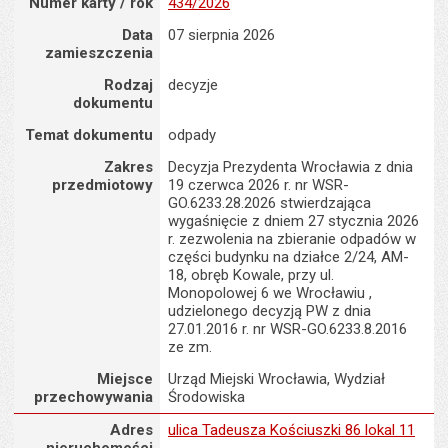
Numer karty / rok
434/2026
Data
07 sierpnia 2026
zamieszczenia
Rodzaj
decyzje
dokumentu
Temat dokumentu
odpady
Zakres
Decyzja Prezydenta Wrocławia z dnia
przedmiotowy
19 czerwca 2026 r. nr WSR-
GO.6233.28.2026 stwierdzająca
wygaśnięcie z dniem 27 stycznia 2026
r. zezwolenia na zbieranie odpadów w
części budynku na działce 2/24, AM-
18, obręb Kowale, przy ul.
Monopolowej 6 we Wrocławiu ,
udzielonego decyzją PW z dnia
27.01.2016 r. nr WSR-GO.6233.8.2016
ze zm.
Miejsce
Urząd Miejski Wrocławia, Wydział
przechowywania
Środowiska
Adres nieruchomości : ulica Tadeusza Kościuszki 86 lokal 11
Adres
ulica Tadeusza Kościuszki 86 lokal 11