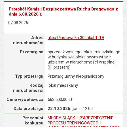
Protokół Komisji Bezpieczeństwa Ruchu Drogowego z
dnia 6.08.2026 r.
07.08.2026
Adres nieruchomości : ulica Piastowska 30 lokal 1-1A
Adres
ulica Piastowska 30 lokal 1-1A
nieruchomości
Przetarg na
sprzedaż wolnego lokalu mieszkalnego
w budynku wielolokalowym wraz z
udziałem w nieruchomości wspólnej
(III przetarg)
Typ przetargu
Przetarg ustny nieograniczony
Rodzaj
lokal mieszkalny
nieruchomości
Cena wywoławcza
563.500,00 zł
Data przetargu
22.10.2026
godz. 12:00
Przedmiot konkursu : MŁODY ŚLĄSK – ZABEZPIECZENIE PRO
Przedmiot
MŁODY ŚLĄSK – ZABEZPIECZENIE
konkursu
PROCESU TRENINGOWEGO I