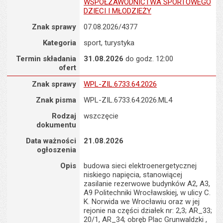
WSPÓŁZAWODNICTWA SPORTOWEGO
DZIECI I MŁODZIEŻY
Znak sprawy
07.08.2026/4377
Kategoria
sport, turystyka
Termin składania
31.08.2026
do godz. 12:00
ofert
Znak sprawy : WPL-ZIL.6733.64.2026
Znak sprawy
WPL-ZIL.6733.64.2026
Znak pisma
WPL-ZIL.6733.64.2026.ML4
Rodzaj
wszczęcie
dokumentu
Data ważności
21.08.2026
ogłoszenia
Opis
budowa sieci elektroenergetycznej
niskiego napięcia, stanowiącej
zasilanie rezerwowe budynków A2, A3,
A9 Politechniki Wrocławskiej, w ulicy C.
K. Norwida we Wrocławiu oraz w jej
rejonie na części działek nr: 2,3; AR_33;
20/1, AR_34; obręb Plac Grunwaldzki ,