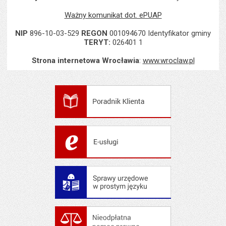
Ważny komunikat dot. ePUAP
NIP
896-10-03-529
REGON
001094670 Identyfikator gminy
TERYT:
026401 1
Strona internetowa Wrocławia
:
www.wroclaw.pl