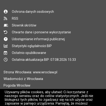
Ochrona danych osobowych
RSS
Słownik skrótów
Otwarte dane i ponowne wykorzystanie
Udostępnianie informacji publicznej
Statystyki oglądalności BIP
Ostatnio opublikowane
Ostatnia aktualizacja BIP: 07.08.2026 15:33
Strona Wrocławia: www.wroclaw.pl
Wiadomości z Wrocławia
Pogoda Wrocław
Rozkłady jazdy MPK Wrocław
Używamy plików cookies, aby ułatwić Ci korzystanie z
naszego serwisu oraz do celów statystycznych. Jeśli nie
Administratorem wroclaw.pl jest: ARAW
blokujesz tych plików, to zgadzasz się na ich użycie oraz
zapisanie w pamięci urządzenia. Pamiętaj, że możesz