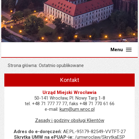
Menu
Strona główna
Ostatnio opublikowane
Kontakt
Urząd Miejski Wrocławia
50-141 Wrocław, Pl. Nowy Targ 1-8
tel. +48 71 777 77 77, faks +48 71 770 61 66
e-mail:
kum@um.wroc.pl
Zasady i godziny obsługi Klientów
Adres do e-doręczeń:
AE:PL-95179-82549-VVTFT-27
Skrytka UMW na ePUAP-ie:
/umwroclaw/SkrytkaESP