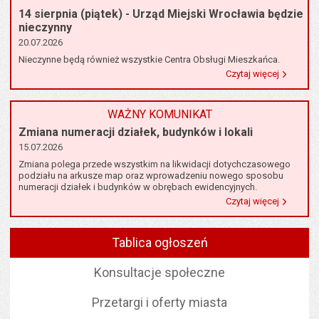
14 sierpnia (piątek) - Urząd Miejski Wrocławia będzie
nieczynny
20.07.2026
Nieczynne będą również wszystkie Centra Obsługi Mieszkańca.
o informa
Czytaj więcej
WAŻNY KOMUNIKAT
Zmiana numeracji działek, budynków i lokali
15.07.2026
Zmiana polega przede wszystkim na likwidacji dotychczasowego
podziału na arkusze map oraz wprowadzeniu nowego sposobu
numeracji działek i budynków w obrębach ewidencyjnych.
o informa
Czytaj więcej
Tablica ogłoszeń
Konsultacje społeczne
Przetargi i oferty miasta