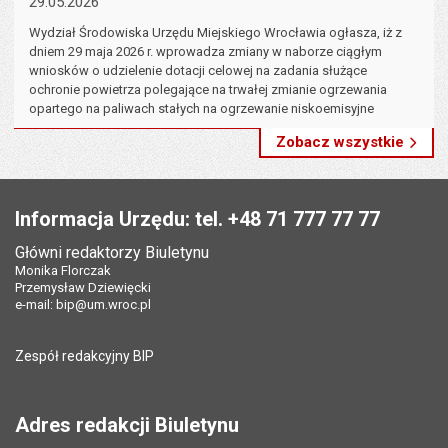
29.05.2026
Wydział Środowiska Urzędu Miejskiego Wrocławia ogłasza, iż z
dniem 29 maja 2026 r. wprowadza zmiany w naborze ciągłym
wniosków o udzielenie dotacji celowej na zadania służące
ochronie powietrza polegające na trwałej zmianie ogrzewania
opartego na paliwach stałych na ogrzewanie niskoemisyjne
Tabli
Zobacz wszystkie
Stopka
Informacja Urzędu: tel. +48 71 777 77 77
Główni redaktorzy Biuletynu
Monika Florczak
Przemysław Dziewięcki
e-mail:
bip@um.wroc.pl
Zespół redakcyjny BIP
Adres redakcji Biuletynu