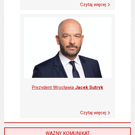
szczegółów 
Strona internetowa Wrocławia
:
Czytaj więcej
www.wroclaw.pl
Kierownictwo Urzędu
Prezydent Wrocławia
Jacek Sutryk
szczegółów o 
Czytaj więcej
WAŻNY KOMUNIKAT