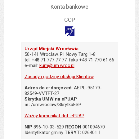
Konta bankowe
COP
Informacje dla osób głuchy
Urząd Miejski Wrocławia
50-141 Wrocław, Pl. Nowy Targ 1-8
tel. +48 71 777 77 77, faks +48 71 770 61 66
e-mail:
kum@um.wroc.pl
Zasady i godziny obsługi Klientów
Adres do e-doręczeń:
AE:PL-95179-
82549-VVTFT-27
Skrytka UMW na ePUAP-
ie:
/umwroclaw/SkrytkaESP
Ważny komunikat dot. ePUAP
NIP
896-10-03-529
REGON
001094670
Identyfikator gminy
TERYT:
026401 1