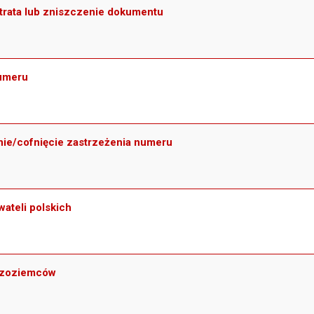
trata lub zniszczenie dokumentu
numeru
nie/cofnięcie zastrzeżenia numeru
ateli polskich
dzoziemców