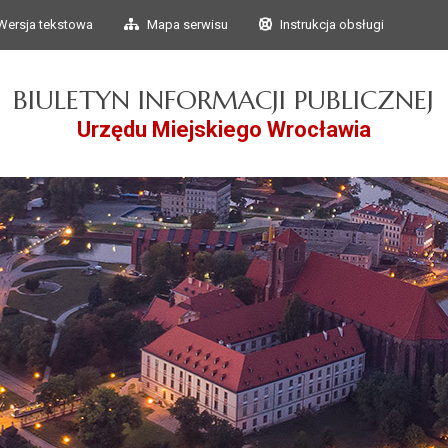
Przejdź do głównego
Przejdź do treści
Wersja tekstowa
Mapa serwisu
Instrukcja obsługi
menu
BIULETYN INFORMACJI PUBLICZNEJ
Urzędu Miejskiego Wrocławia