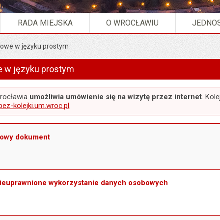
RADA MIEJSKA
O WROCŁAWIU
JEDNOS
owe w języku prostym
prawy urzędowe w języku prostym ".
 w języku prostym
Wrocławia
umożliwia umówienie się na wizytę przez internet
. Kol
/bez-kolejki.um.wroc.pl
.
nowy dokument
nieuprawnione wykorzystanie danych osobowych