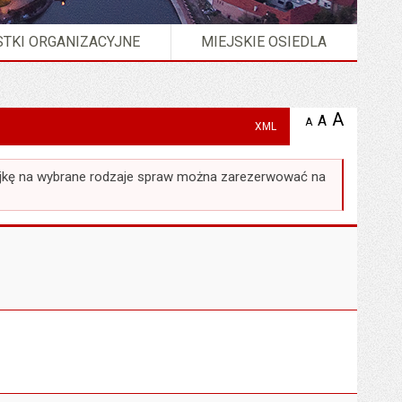
TKI ORGANIZACYJNE
MIEJSKIE OSIEDLA
A
powię
A
domyślna
A
zmniejsz
XML
tekst na
wielkość
tekst 
stronie
tekstu na
stron
stronie
ejkę na wybrane rodzaje spraw można zarezerwować na