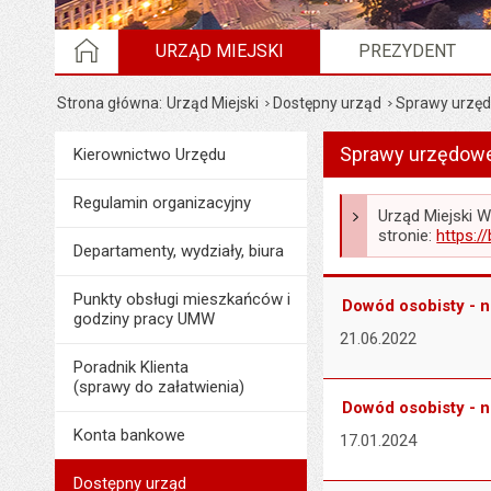
STRONA GŁÓWNA
URZĄD MIEJSKI
PREZYDENT
Strona główna
Urząd Miejski
Dostępny urząd
Sprawy urzęd
Wyświetlono artykuł "S
Sprawy urzędowe
Menu
Kierownictwo Urzędu
Urząd Miejski
Regulamin organizacyjny
Urząd Miejski 
stronie:
https:/
Departamenty, wydziały, biura
Punkty obsługi mieszkańców i
Dowód osobisty - 
godziny pracy UMW
21.06.2022
Poradnik Klienta
(sprawy do załatwienia)
Dowód osobisty - 
Konta bankowe
17.01.2024
Dostępny urząd