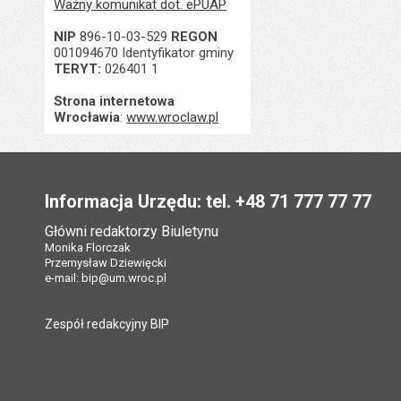
Ważny komunikat dot. ePUAP
NIP
896-10-03-529
REGON
001094670 Identyfikator gminy
TERYT:
026401 1
Strona internetowa
Wrocławia
:
www.wroclaw.pl
Stopka
Informacja Urzędu: tel. +48 71 777 77 77
Główni redaktorzy Biuletynu
Monika Florczak
Przemysław Dziewięcki
e-mail:
bip@um.wroc.pl
Zespół redakcyjny BIP