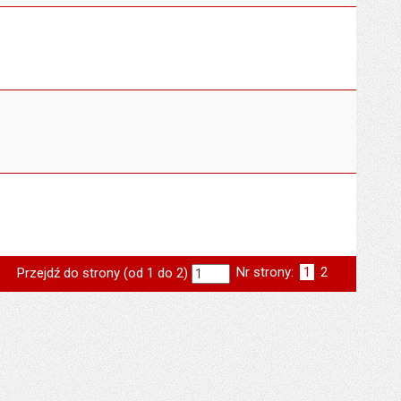
Nr strony:
Strona
1
Strona
2
Przejdź do strony (od 1 do 2)
st
następna