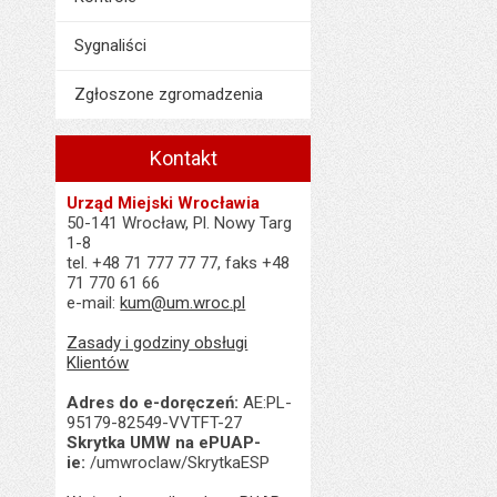
Sygnaliści
Zgłoszone zgromadzenia
Kontakt
Urząd Miejski Wrocławia
50-141 Wrocław, Pl. Nowy Targ
1-8
tel. +48 71 777 77 77, faks +48
71 770 61 66
e-mail:
kum@um.wroc.pl
Zasady i godziny obsługi
Klientów
Adres do e-doręczeń:
AE:PL-
95179-82549-VVTFT-27
Skrytka UMW na ePUAP-
ie:
/umwroclaw/SkrytkaESP