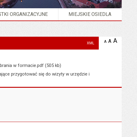
TKI ORGANIZACYJNE
MIEJSKIE OSIEDLA
A
powię
A
domyślna
A
zmniejsz
XML
tekst na
wielkość
tekst 
stronie
tekstu na
stron
stronie
obrania w formacie.pdf (505 kb)
ające przygotować się do wizyty w urzędzie i