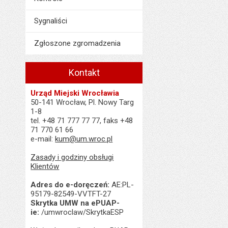
Sygnaliści
Zgłoszone zgromadzenia
Kontakt
Urząd Miejski Wrocławia
50-141 Wrocław, Pl. Nowy Targ
1-8
tel. +48 71 777 77 77, faks +48
71 770 61 66
e-mail:
kum@um.wroc.pl
Zasady i godziny obsługi
Klientów
Adres do e-doręczeń:
AE:PL-
95179-82549-VVTFT-27
Skrytka UMW na ePUAP-
ie:
/umwroclaw/SkrytkaESP