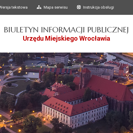
Przejdź do głównego
Przejdź do treści
Wersja tekstowa
Mapa serwisu
Instrukcja obsługi
menu
BIULETYN INFORMACJI PUBLICZNEJ
Urzędu Miejskiego Wrocławia