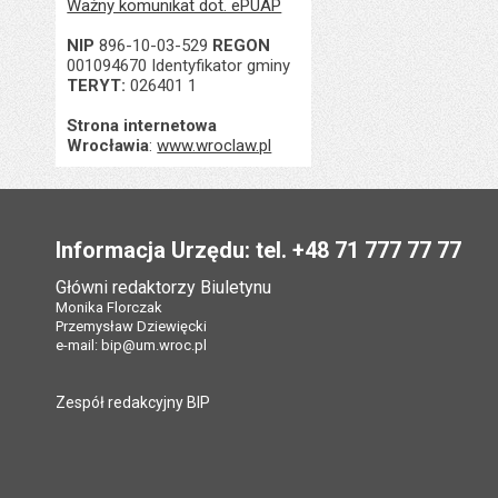
Ważny komunikat dot. ePUAP
NIP
896-10-03-529
REGON
001094670 Identyfikator gminy
TERYT:
026401 1
Strona internetowa
Wrocławia
:
www.wroclaw.pl
Stopka
Informacja Urzędu: tel. +48 71 777 77 77
Główni redaktorzy Biuletynu
Monika Florczak
Przemysław Dziewięcki
e-mail:
bip@um.wroc.pl
Zespół redakcyjny BIP