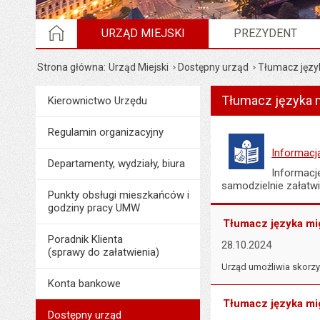
STRONA GŁÓWNA
URZĄD MIEJSKI
PREZYDENT
Strona główna
Urząd Miejski
Dostępny urząd
Tłumacz jęz
Wyświetlono artykuł "
Tłumacz języka
Menu
Kierownictwo Urzędu
Urząd Miejski
Regulamin organizacyjny
Informacja
Departamenty, wydziały, biura
Informacj
samodzielnie załatwi
Punkty obsługi mieszkańców i
godziny pracy UMW
Tłumacz języka mi
Poradnik Klienta
28.10.2024
(sprawy do załatwienia)
Urząd umożliwia skorz
Konta bankowe
Tłumacz języka mi
Dostępny urząd