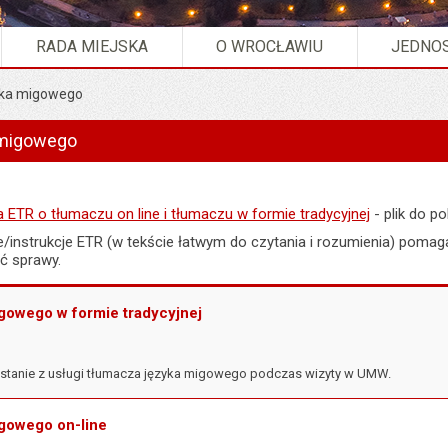
RADA MIEJSKA
O WROCŁAWIU
JEDNOS
yka migowego
Tłumacz języka migowego".
 migowego
 ETR o tłumaczu on line i tłumaczu w formie tradycyjnej
- plik do p
e/instrukcje ETR (w tekście łatwym do czytania i rozumienia) pomag
ć sprawy.
gowego w formie tradycyjnej
ystanie z usługi tłumacza języka migowego podczas wizyty w UMW.
gowego on-line