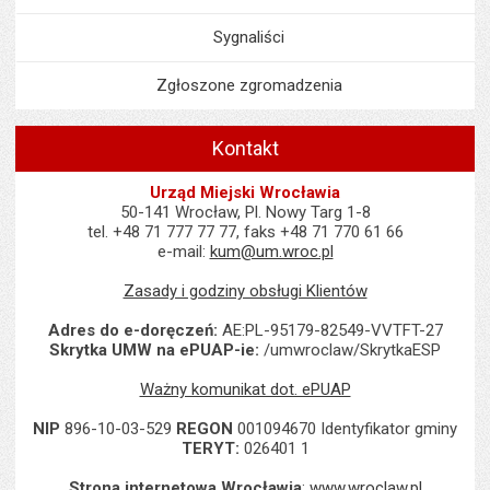
Sygnaliści
Zgłoszone zgromadzenia
Kontakt
Urząd Miejski Wrocławia
50-141 Wrocław, Pl. Nowy Targ 1-8
tel. +48 71 777 77 77, faks +48 71 770 61 66
e-mail:
kum@um.wroc.pl
Zasady i godziny obsługi Klientów
Adres do e-doręczeń:
AE:PL-95179-82549-VVTFT-27
Skrytka UMW na ePUAP-ie:
/umwroclaw/SkrytkaESP
Ważny komunikat dot. ePUAP
NIP
896-10-03-529
REGON
001094670 Identyfikator gminy
TERYT:
026401 1
Strona internetowa Wrocławia
:
www.wroclaw.pl