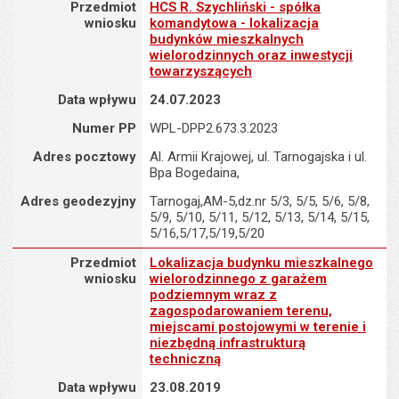
Przedmiot wniosku : HCS R. Szychliński - spółka komandytowa - 
Przedmiot
HCS R. Szychliński - spółka
wniosku
komandytowa - lokalizacja
budynków mieszkalnych
wielorodzinnych oraz inwestycji
towarzyszących
Data wpływu
24.07.2023
Numer PP
WPL-DPP2.673.3.2023
Adres pocztowy
Al. Armii Krajowej, ul. Tarnogajska i ul.
Bpa Bogedaina,
Adres geodezyjny
Tarnogaj,AM-5,dz.nr 5/3, 5/5, 5/6, 5/8,
5/9, 5/10, 5/11, 5/12, 5/13, 5/14, 5/15,
5/16,5/17,5/19,5/20
Przedmiot wniosku : Lokalizacja budynku mieszkalnego wielorod
Przedmiot
Lokalizacja budynku mieszkalnego
wniosku
wielorodzinnego z garażem
podziemnym wraz z
zagospodarowaniem terenu,
miejscami postojowymi w terenie i
niezbędną infrastrukturą
techniczną
Data wpływu
23.08.2019