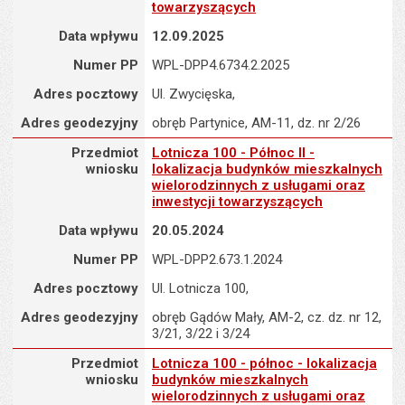
towarzyszących
Data wpływu
12.09.2025
Numer PP
WPL-DPP4.6734.2.2025
Adres pocztowy
Ul. Zwycięska,
Adres geodezyjny
obręb Partynice, AM-11, dz. nr 2/26
Przedmiot wniosku : Lotnicza 100 - Północ II - lokalizacja budy
Przedmiot
Lotnicza 100 - Północ II -
wniosku
lokalizacja budynków mieszkalnych
wielorodzinnych z usługami oraz
inwestycji towarzyszących
Data wpływu
20.05.2024
Numer PP
WPL-DPP2.673.1.2024
Adres pocztowy
Ul. Lotnicza 100,
Adres geodezyjny
obręb Gądów Mały, AM-2, cz. dz. nr 12,
3/21, 3/22 i 3/24
Przedmiot wniosku : Lotnicza 100 - północ - lokalizacja budynkó
Przedmiot
Lotnicza 100 - północ - lokalizacja
wniosku
budynków mieszkalnych
wielorodzinnych z usługami oraz