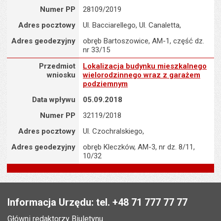
Numer PP
28109/2019
Adres pocztowy
Ul. Bacciarellego, Ul. Canaletta,
Adres geodezyjny
obręb Bartoszowice, AM-1, część dz.
nr 33/15
Przedmiot wniosku : Lokalizacja budynku mieszkalnego wieloro
Przedmiot
Lokalizacja budynku mieszkalnego
wniosku
wielorodzinnego wraz z garażem
podziemnym
Data wpływu
05.09.2018
Numer PP
32119/2018
Adres pocztowy
Ul. Czochralskiego,
Adres geodezyjny
obręb Kleczków, AM-3, nr dz. 8/11,
10/32
Stopka
Informacja Urzędu: tel. +48 71 777 77 77
Główni redaktorzy Biuletynu