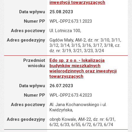
inwestycji towarzyszących
Data wpływu
25.08.2023
Numer PP
WPL-DPP2.673.1.2023
Adres pocztowy
Ul. Lotnicza 100,
Adres geodezyjny
Gądów Mały, AM-2, dz. nr: 3/10, 3/11,
3/12, 3/14, 3/15, 3/16, 3/17, 3/18, cz.
dz. nr: 3/19, 3/21, 3/23, 3/24
Przedmiot wniosku : Edo sp. z o.o. - lokalizacja budynków mieszk
Przedmiot
Edo sp. z o.o. - lokalizacja
wniosku
budynków mieszkalnych
wielorodzinnych oraz inwestycji
towarzyszących
Data wpływu
26.07.2023
Numer PP
WPL-DPP2.673.4.2023
Adres pocztowy
Al. Jana Kochanowskiego i ul.
Kwidzyńska,
Adres geodezyjny
obręb Kowale, AM-22, dz. nr: 6/31,
6/32, 6/33, 6/55, 6/72, 6/73, 6/74