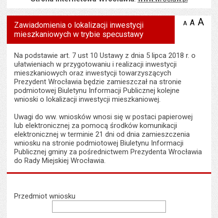
A
po
A
domyś
A
zmniejsz
Zawiadomienia o lokalizacji inwestycji
tekst na
wielk
te
mieszkaniowych w trybie specustawy
stronie
tekstu
s
stron
Na podstawie art. 7 ust 10 Ustawy z dnia 5 lipca 2018 r. o
ułatwieniach w przygotowaniu i realizacji inwestycji
mieszkaniowych oraz inwestycji towarzyszących
Prezydent Wrocławia będzie zamieszczał na stronie
podmiotowej Biuletynu Informacji Publicznej kolejne
wnioski o lokalizacji inwestycji mieszkaniowej.
Uwagi do ww. wniosków wnosi się w postaci papierowej
lub elektronicznej za pomocą środków komunikacji
elektronicznej w terminie 21 dni od dnia zamieszczenia
wniosku na stronie podmiotowej Biuletynu Informacji
Publicznej gminy za pośrednictwem Prezydenta Wrocławia
do Rady Miejskiej Wrocławia.
Wyszukiwarka
Przedmiot wniosku