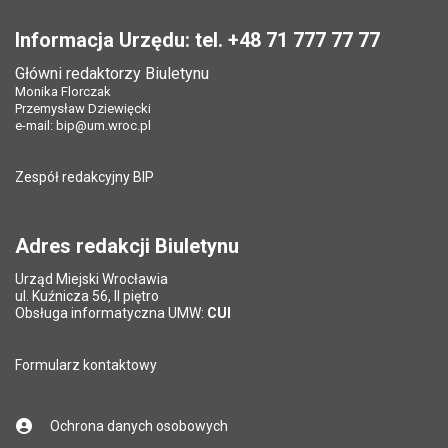
Stopka
Informacja Urzędu: tel. +48 71 777 77 77
Główni redaktorzy Biuletynu
Monika Florczak
Przemysław Dziewięcki
e-mail:
bip@um.wroc.pl
Zespół redakcyjny BIP
Adres redakcji Biuletynu
Urząd Miejski Wrocławia
ul. Kuźnicza 56, II piętro
Obsługa informatyczna UMW:
CUI
Formularz kontaktowy
Ochrona danych osobowych