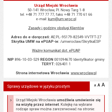
Urząd Miejski Wrocławia
50-141 Wrocław, Pl. Nowy Targ 1-8
tel. +48 71 777 77 77, faks +48 71 770 61 66
e-mail:
kum@um.wroc.pl
Zasady i godziny obsługi Klientów
Adres do e-doręczeń:
AE:PL-95179-82549-VVTFT-27
Skrytka UMW na ePUAP-ie:
/umwroclaw/SkrytkaESP
Ważny komunikat dot. ePUAP
NIP
896-10-03-529
REGON
001094670 Identyfikator gminy
TERYT:
026401 1
Strona internetowa Wrocławia
:
www.wroclaw.pl
Wyświetlono artykuł "Sprawy urzędowe w języku prostym ".
A
po
A
domyś
A
zmniejsz
Sprawy urzędowe w języku prostym
tekst na
wielk
te
stronie
tekstu
s
stron
Urząd Miejski Wrocławia
umożliwia umówienie się
na wizytę przez internet
. Kolejkę na wybrane
rodzaje spraw można zarezerwować na stronie: