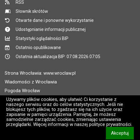
RSS
Słownik skrótów
Otwarte dane i ponowne wykorzystanie
Udostępnianie informacji publicznej
Statystyki oglądalności BIP
Ostatnio opublikowane
Ostatnia aktualizacja BIP: 07.08.2026 07:05
Strona Wrocławia: www.wroclaw.pl
Wiadomości z Wrocławia
Pogoda Wrocław
Rozkłady jazdy MPK Wrocław
Używamy plików cookies, aby ułatwić Ci korzystanie z
naszego serwisu oraz do celów statystycznych. Jeśli nie
Administratorem wroclaw.pl jest: ARAW
blokujesz tych plików, to zgadzasz się na ich użycie oraz
zapisanie w pamięci urządzenia. Pamiętaj, że możesz
samodzielnie zarządzać cookies, zmieniając ustawienia
Wersja systemu: 2.8.30.09
przeglądarki. Więcej informacji w naszej polityce prywatności.
CMS i hosting: Logonet Sp. z o.o. w Bydgoszczy [2]
Akceptuj
informacj