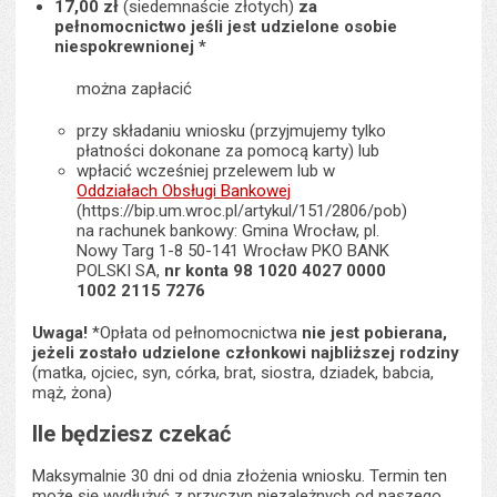
17,00 zł
(siedemnaście złotych)
za
pełnomocnictwo jeśli jest udzielone osobie
niespokrewnionej *
można zapłacić
przy składaniu wniosku (przyjmujemy tylko
płatności dokonane za pomocą karty) lub
wpłacić wcześniej przelewem lub w
Oddziałach Obsługi Bankowej
(https://bip.um.wroc.pl/artykul/151/2806/pob)
na rachunek bankowy: Gmina Wrocław, pl.
Nowy Targ 1-8 50-141 Wrocław PKO BANK
POLSKI SA,
nr konta 98 1020 4027 0000
1002 2115 7276
Uwaga!
*Opłata od pełnomocnictwa
nie jest pobierana,
jeżeli zostało udzielone członkowi najbliższej rodziny
(matka, ojciec, syn, córka, brat, siostra, dziadek, babcia,
mąż, żona)
Ile będziesz czekać
Maksymalnie 30 dni od dnia złożenia wniosku. Termin ten
może się wydłużyć z przyczyn niezależnych od naszego