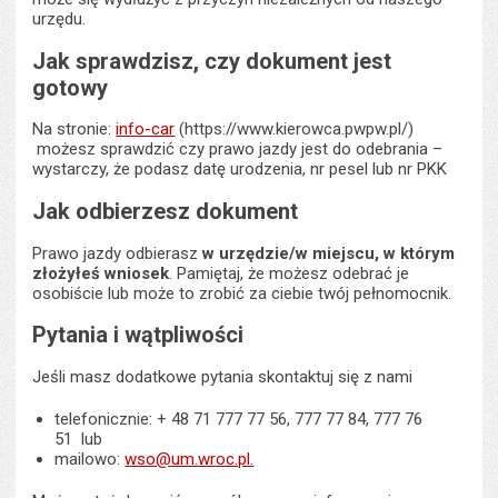
urzędu.
Jak sprawdzisz, czy dokument jest
gotowy
Na stronie:
info-car
(https://www.kierowca.pwpw.pl/)
możesz sprawdzić czy prawo jazdy jest do odebrania –
wystarczy, że podasz datę urodzenia, nr pesel lub nr PKK
Jak odbierzesz dokument
Prawo jazdy odbierasz
w urzędzie/w miejscu, w którym
złożyłeś wniosek
. Pamiętaj, że możesz odebrać je
osobiście lub może to zrobić za ciebie twój pełnomocnik.
Pytania i wątpliwości
Jeśli masz dodatkowe pytania skontaktuj się z nami
telefonicznie: + 48 71 777 77 56, 777 77 84, 777 76
51 lub
mailowo:
wso@um.wroc.pl.