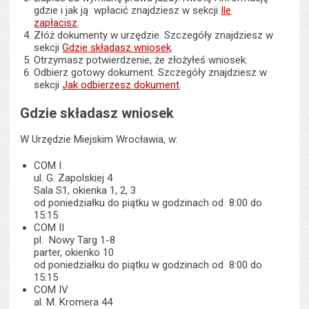
gdzie i jak ją wpłacić znajdziesz w sekcji
Ile
zapłacisz
.
Złóż dokumenty w urzędzie. Szczegóły znajdziesz w
sekcji
Gdzie składasz wniosek
.
Otrzymasz potwierdzenie, że złożyłeś wniosek.
Odbierz gotowy dokument. Szczegóły znajdziesz w
sekcji
Jak odbierzesz dokument
.
Gdzie składasz wniosek
W Urzędzie Miejskim Wrocławia, w:
COM I
ul. G. Zapolskiej 4
Sala S1, okienka 1, 2, 3
od poniedziałku do piątku w godzinach od 8:00 do
15:15
COM II
pl. Nowy Targ 1-8
parter, okienko 10
od poniedziałku do piątku w godzinach od 8:00 do
15:15
COM IV
al. M. Kromera 44