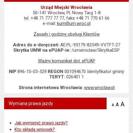
Urząd Miejski Wrocławia
50-141 Wrocław, Pl. Nowy Targ 1-8
tel. +48 71 777 77 77, faks +48 71 770 61 66
e-mail:
kum@um.wroc.pl
Zasady i godziny obsługi Klientów
Adres do e-doręczeń:
AE:PL-95179-82549-VVTFT-27
Skrytka UMW na ePUAP-ie:
/umwroclaw/SkrytkaESP
Ważny komunikat dot. ePUAP
NIP
896-10-03-529
REGON
001094670 Identyfikator gminy
TERYT:
026401 1
Strona internetowa Wrocławia
:
www.wroclaw.pl
Wymiana prawa jazdy
A
po
A
domyś
A
zmniejsz
tekst na
wielk
te
stronie
tekstu
s
stron
Jak wymienić prawo jazdy?
Kto składa wniosek?