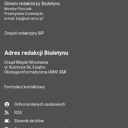
Główni redaktorzy Biuletynu
Data opublikowania:
27.11.2023 09:55
Pole wymagane
Ostatnio zaktualizował:
Tytuł e-maila
*
Monika Florczak
Monika Florczak
Przemysław Dziewięcki
Ostatnio zaktualizował:
Monika Florczak
Data ostatniej aktualizacji:
30.04.2026 08:02
e-mail:
bip@um.wroc.pl
Pole wymagane
Adres e-mail znajomego
*
Data ostatniej aktualizacji:
01.04.2026 07:52
Liczba pobrań:
20775
Liczba wyświetleń:
17773
Zespół redakcyjny BIP
Pytanie antyspamowe
Podaj słownie
Pole wymagane
wynik działania: 5 plus 7
*
Adres redakcji Biuletynu
Urząd Miejski Wrocławia
*
ul. Kuźnicza 56, II piętro
Pole wymagane
Obsługa informatyczna UMW:
CUI
Formularz kontaktowy
Ochrona danych osobowych
RSS
Słownik skrótów