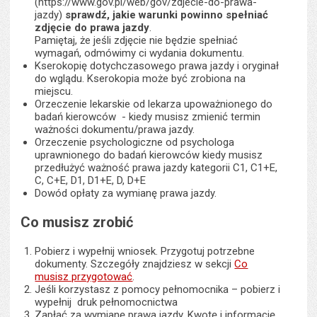
(https://www.gov.pl/web/gov/zdjecie-do-prawa-
jazdy)
sprawdź, jakie warunki powinno spełniać
zdjęcie do prawa jazdy
.
Pamiętaj, że jeśli zdjęcie nie będzie spełniać
wymagań, odmówimy ci wydania dokumentu.
Kserokopię dotychczasowego prawa jazdy i oryginał
do wglądu. Kserokopia może być zrobiona na
miejscu.
Orzeczenie lekarskie od lekarza upoważnionego do
badań kierowców - kiedy musisz zmienić termin
ważności dokumentu/prawa jazdy.
Orzeczenie psychologiczne od psychologa
uprawnionego do badań kierowców kiedy musisz
przedłużyć ważność prawa jazdy kategorii C1, C1+E,
C, C+E, D1, D1+E, D, D+E
Dowód opłaty za wymianę prawa jazdy.
Co musisz zrobić
Pobierz i wypełnij wniosek. Przygotuj potrzebne
dokumenty. Szczegóły znajdziesz w sekcji
Co
musisz przygotować
.
Jeśli korzystasz z pomocy pełnomocnika – pobierz i
wypełnij druk pełnomocnictwa
Zapłać za wymianę prawa jazdy. Kwotę i informację