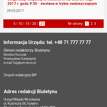
2017 r. godz.9:30 - zwołana w trybie nadzwyczajnym
29.05.2017
5
elementów na stronie
10
elementów
15
elementów
20
elementów
25
elementów
Nr strony:
Strona
1
Strona
2
Strona
3
na stronie
na stronie
na stronie
na stronie
st
następna
Stopka
Informacja Urzędu: tel. +48 71 777 77 77
Główni redaktorzy Biuletynu
Monika Florczak
Przemysław Dziewięcki
e-mail:
bip@um.wroc.pl
Zespół redakcyjny BIP
Adres redakcji Biuletynu
Urząd Miejski Wrocławia
ul. Kuźnicza 56, II piętro