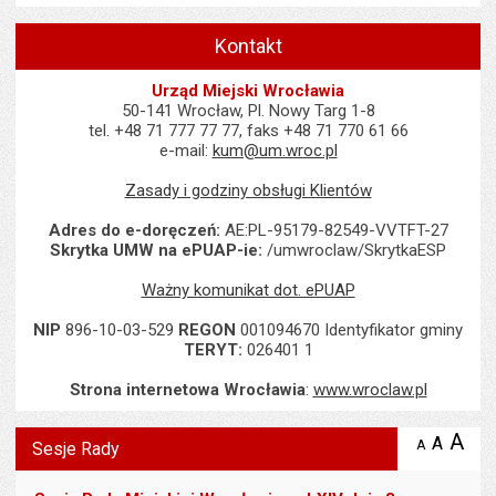
Kontakt
Urząd Miejski Wrocławia
50-141 Wrocław, Pl. Nowy Targ 1-8
tel. +48 71 777 77 77, faks +48 71 770 61 66
e-mail:
kum@um.wroc.pl
Zasady i godziny obsługi Klientów
Adres do e-doręczeń:
AE:PL-95179-82549-VVTFT-27
Skrytka UMW na ePUAP-ie:
/umwroclaw/SkrytkaESP
Ważny komunikat dot. ePUAP
NIP
896-10-03-529
REGON
001094670 Identyfikator gminy
TERYT:
026401 1
Strona internetowa Wrocławia
:
www.wroclaw.pl
Wyświetlono artykuł "Sesje Rady".
A
po
A
domyś
A
zmniejsz
Sesje Rady
tekst na
wielk
te
stronie
tekstu
s