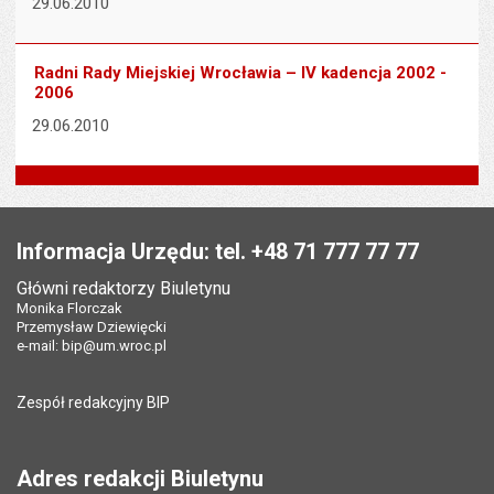
29.06.2010
Radni Rady Miejskiej Wrocławia – IV kadencja 2002 -
2006
29.06.2010
Stopka
Informacja Urzędu: tel. +48 71 777 77 77
Główni redaktorzy Biuletynu
Monika Florczak
Przemysław Dziewięcki
e-mail:
bip@um.wroc.pl
Zespół redakcyjny BIP
Adres redakcji Biuletynu