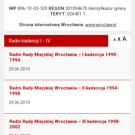
NIP
896-10-03-529
REGON
001094670 Identyfikator gminy
TERYT:
026401 1
Strona internetowa Wrocławia
:
www.wroclaw.pl
Wyświetlono artykuł "Radni kadencji I - IV".
A
po
A
domyś
A
zmniejsz
Radni kadencji I - IV
tekst na
wielk
te
stronie
tekstu
s
Radni Rady Miejskiej Wrocławia – I kadencja 1990-
stron
1994
29.06.2010
Radni Rady Miejskiej Wrocławia – II kadencja 1994-
1998
29.06.2010
Radni Rady Miejskiej Wrocławia – III kadencja 1998-
2002