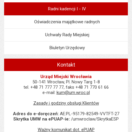
Radni kadencji I - IV
Oświadczenia majątkowe radnych
Uchwały Rady Miejskiej
Biuletyn Urzędowy
Kontakt
Urząd Miejski Wrocławia
50-141 Wrocław, Pl. Nowy Targ 1-8
tel. +48 71 777 77 77, faks +48 71 770 61 66
e-mail:
kum@um.wroc.pl
Zasady i godziny obsługi Klientów
Adres do e-doręczeń:
AE:PL-95179-82549-VVTFT-27
Skrytka UMW na ePUAP-ie:
/umwroclaw/SkrytkaESP
Ważny komunikat dot. ePUAP