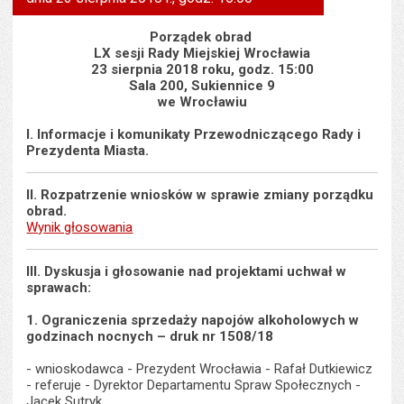
wielk
te
stronie
tekstu
s
stron
Porządek obrad
LX sesji Rady Miejskiej Wrocławia
23 sierpnia 2018 roku, godz. 15:00
Sala 200, Sukiennice 9
we Wrocławiu
I. Informacje i komunikaty Przewodniczącego Rady i
Prezydenta Miasta.
II. Rozpatrzenie wniosków w sprawie zmiany porządku
obrad.
Wynik głosowania
III. Dyskusja i głosowanie nad projektami uchwał w
sprawach:
1. Ograniczenia sprzedaży napojów alkoholowych w
godzinach nocnych – druk nr 1508/18
- wnioskodawca - Prezydent Wrocławia - Rafał Dutkiewicz
- referuje - Dyrektor Departamentu Spraw Społecznych -
Jacek Sutryk