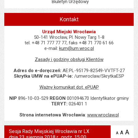
Biuletyn Urzędowy
Kontakt
Urząd Miejski Wrocławia
50-141 Wrocław, Pl. Nowy Targ 1-8
tel. +48 71 777 77 77, faks +48 71 770 61 66
e-mail:
kum@um.wroc.pl
Zasady i godziny obsługi Klientów
Adres do e-doręczeń:
AE:PL-95179-82549-VVTFT-27
Skrytka UMW na ePUAP-ie:
/umwroclaw/SkrytkaESP
Ważny komunikat dot. ePUAP
NIP
896-10-03-529
REGON
001094670 Identyfikator gminy
TERYT:
026401 1
Strona internetowa Wrocławia
:
www.wroclaw.pl
Sesja Rady Miejskiej Wrocławia nr LX
A
po
A
domyś
A
zmniejsz
dnia 23 sierpnia 2018 r., godz. 15:00
tekst na