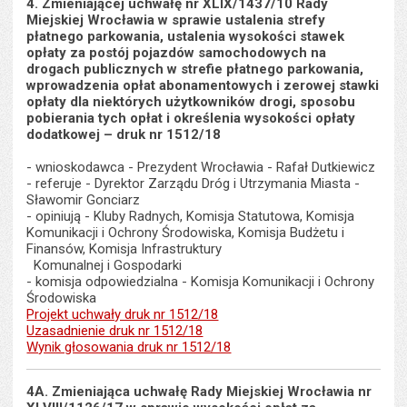
4. Zmieniającej uchwałę nr XLIX/1437/10 Rady
Miejskiej Wrocławia w sprawie ustalenia strefy
płatnego parkowania, ustalenia wysokości stawek
opłaty za postój pojazdów samochodowych na
drogach publicznych w strefie płatnego parkowania,
wprowadzenia opłat abonamentowych i zerowej stawki
opłaty dla niektórych użytkowników drogi, sposobu
pobierania tych opłat i określenia wysokości opłaty
dodatkowej – druk nr 1512/18
- wnioskodawca - Prezydent Wrocławia - Rafał Dutkiewicz
- referuje - Dyrektor Zarządu Dróg i Utrzymania Miasta -
Sławomir Gonciarz
- opiniują - Kluby Radnych, Komisja Statutowa, Komisja
Komunikacji i Ochrony Środowiska, Komisja Budżetu i
Finansów, Komisja Infrastruktury
Komunalnej i Gospodarki
- komisja odpowiedzialna - Komisja Komunikacji i Ochrony
Środowiska
Projekt uchwały druk nr 1512/18
Uzasadnienie druk nr 1512/18
Wynik głosowania druk nr 1512/18
4A. Zmieniająca uchwałę Rady Miejskiej Wrocławia nr