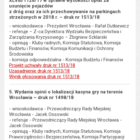
XLVIII/1126/17 w sprawie wysokości opłat za
usunięcie pojazdów
z dróg oraz za ich przechowywanie na parkingach
strzeżonych w 2018 r.
– druk nr 1513/18
- wnioskodawca - Prezydent Wrocławia - Rafał Dutkiewicz
- referuje – Z-ca Dyrektora Wydziału Bezpieczeństwa i
Zarządzania Kryzysowego – Zbigniew Szklarski
- opiniują - Kluby radnych, Komisja Statutowa, Komisja
Budżetu i Finansów, Komisja Komunikacji i Ochrony
Środowiska
- komisja odpowiedzialna - Komisja Budżetu i Finansów
Projekt uchwały druk nr 1513/18
Uzasadnienie druk nr 1513/18
Wynik głosowania druk nr 1513/18
5. Wydania opinii o lokalizacji kasyna gry na terenie
Wrocławia – druk nr 1498/18
- wnioskodawca - Przewodniczący Rady Miejskiej
Wrocławia - Jacek Ossowski
- referuje - Przewodniczący Rady Miejskiej Wrocławia -
Jacek Ossowski
- opiniują - Kluby radnych, Komisja Statutowa, Komisja
Praworządności i Bezpieczeństwa, Komisja Partycypacji