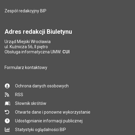
Liczba wyświetleń:
1798
Zespół redakcyjny BIP
Pytanie antyspamowe
Podaj słownie
Pole wymagane
wynik działania: 2 plus 8
*
Adres redakcji Biuletynu
Urząd Miejski Wrocławia
*
ul. Kuźnicza 56, II piętro
Pole wymagane
Obsługa informatyczna UMW:
CUI
Formularz kontaktowy
Ochrona danych osobowych
RSS
Słownik skrótów
Otwarte dane i ponowne wykorzystanie
Udostępnianie informacji publicznej
Statystyki oglądalności BIP