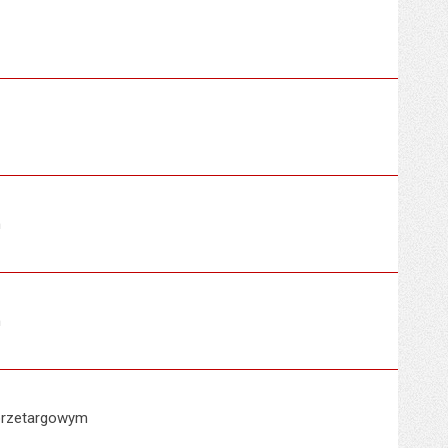
m
m
zprzetargowym