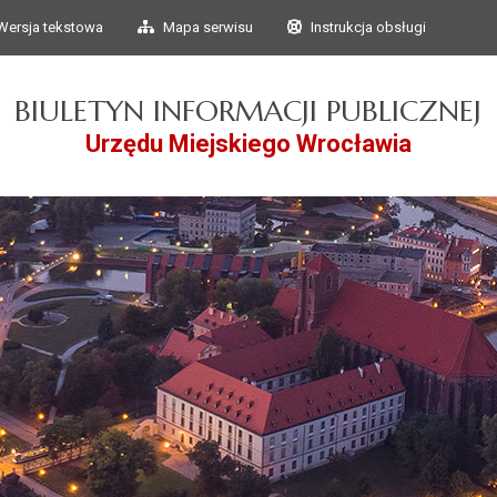
Przejdź do głównego
Przejdź do treści
Wersja tekstowa
Mapa serwisu
Instrukcja obsługi
menu
BIULETYN INFORMACJI PUBLICZNEJ
Urzędu Miejskiego Wrocławia