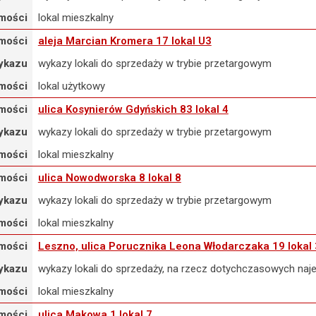
mości
lokal mieszkalny
mości
aleja Marcian Kromera 17 lokal U3
ykazu
wykazy lokali do sprzedaży w trybie przetargowym
mości
lokal użytkowy
mości
ulica Kosynierów Gdyńskich 83 lokal 4
ykazu
wykazy lokali do sprzedaży w trybie przetargowym
mości
lokal mieszkalny
mości
ulica Nowodworska 8 lokal 8
ykazu
wykazy lokali do sprzedaży w trybie przetargowym
mości
lokal mieszkalny
mości
Leszno, ulica Porucznika Leona Włodarczaka 19 lokal 
ykazu
wykazy lokali do sprzedaży, na rzecz dotychczasowych na
mości
lokal mieszkalny
mości
ulica Makowa 1 lokal 7