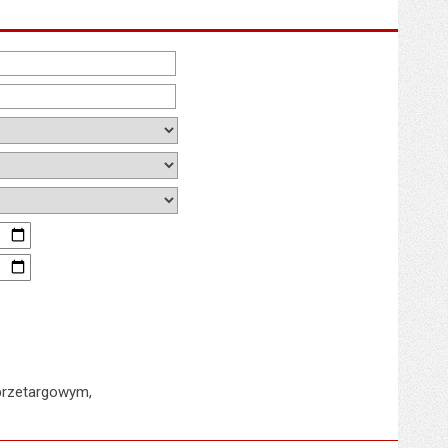
 dzień
 dzień
przetargowym,