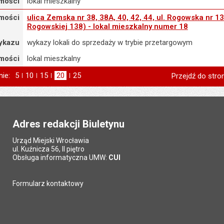
mości
lokal mieszkalny
mości
ulica Zemska nr 38, 38A, 40, 42, 44, ul. Rogowska nr 13
Rogowskiej 138) - lokal mieszkalny numer 18
ykazu
wykazy lokali do sprzedaży w trybie przetargowym
mości
lokal mieszkalny
nie:
Pokaż
5
elementów na stronie
Pokaż
10
elementów
Pokaż
15
elementów
Pokaż
20
elementów
Pokaż
25
elementów
Przejdź do stro
na stronie
na stronie
na stronie
na stronie
st
poprzednia
Adres redakcji Biuletynu
Urząd Miejski Wrocławia
ul. Kuźnicza 56, II piętro
Obsługa informatyczna UMW:
CUI
Formularz kontaktowy