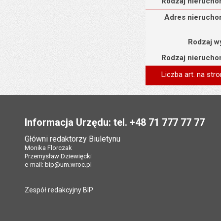
Rodzaj nierucho
Adres nieruchomości
Adres nierucho
Rodzaj w
Rodzaj nierucho
Liczba art. na stro
Stopka
Informacja Urzędu: tel. +48 71 777 77 77
Główni redaktorzy Biuletynu
Monika Florczak
Przemysław Dziewięcki
e-mail:
bip@um.wroc.pl
Zespół redakcyjny BIP