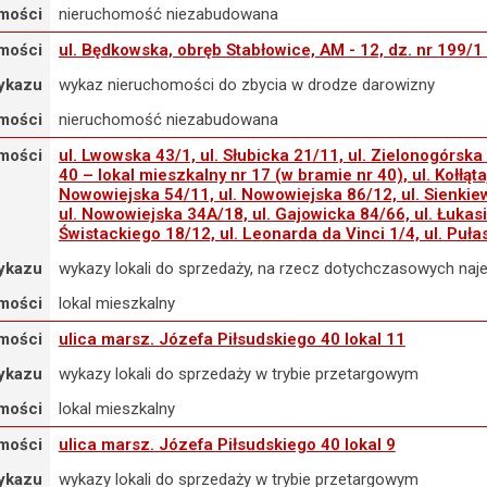
mości
nieruchomość niezabudowana
mości
ul. Będkowska, obręb Stabłowice, AM - 12, dz. nr 199/1 
ykazu
wykaz nieruchomości do zbycia w drodze darowizny
mości
nieruchomość niezabudowana
mości
ul. Lwowska 43/1, ul. Słubicka 21/11, ul. Zielonogórska 
40 – lokal mieszkalny nr 17 (w bramie nr 40), ul. Kołłąt
Nowowiejska 54/11, ul. Nowowiejska 86/12, ul. Sienkiew
ul. Nowowiejska 34A/18, ul. Gajowicka 84/66, ul. Łukasi
Świstackiego 18/12, ul. Leonarda da Vinci 1/4, ul. Puła
ykazu
wykazy lokali do sprzedaży, na rzecz dotychczasowych na
mości
lokal mieszkalny
mości
ulica marsz. Józefa Piłsudskiego 40 lokal 11
ykazu
wykazy lokali do sprzedaży w trybie przetargowym
mości
lokal mieszkalny
mości
ulica marsz. Józefa Piłsudskiego 40 lokal 9
ykazu
wykazy lokali do sprzedaży w trybie przetargowym