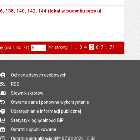
6, 138, 140, 142, 144 (lokal w budynku przy ul.
Nr strony:
Strona
1
..
Strona
3
Strona
4
Strona
5
Strona
6
Strona
7
..
Strona
71
ny (od 1 do 71)
rona
st
następna
Ochrona danych osobowych
RSS
Słownik skrótów
Otwarte dane i ponowne wykorzystanie
Udostępnianie informacji publicznej
Statystyki oglądalności BIP
Ostatnio opublikowane
Ostatnia aktualizacja BIP: 07.08.2026 15:33