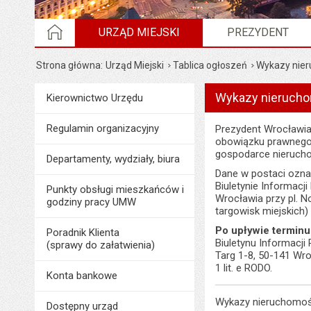
STRONA GŁÓWNA
URZĄD MIEJSKI
PREZYDENT
Strona główna
Urząd Miejski
Tablica ogłoszeń
Wykazy nier
Wykazy nieruchom
Menu
Kierownictwo Urzędu
Urząd Miejski
Regulamin organizacyjny
Prezydent Wrocławia
obowiązku prawnego ci
gospodarce nieruch
Departamenty, wydziały, biura
Dane w postaci ozna
Biuletynie Informacj
Punkty obsługi mieszkańców i
Wrocławia przy pl. No
godziny pracy UMW
targowisk miejskich)
Po upływie terminu
Poradnik Klienta
Biuletynu Informacji
(sprawy do załatwienia)
Targ 1-8, 50-141 Wro
1 lit. e RODO.
Konta bankowe
Wykazy nieruchomośc
Dostępny urząd