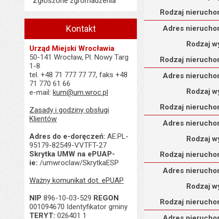
Zgłoszone zgromadzenia
Rodzaj nierucho
Adres nieruchomości
Kontakt
Adres nierucho
Rodzaj w
Urząd Miejski Wrocławia
50-141 Wrocław, Pl. Nowy Targ
Rodzaj nierucho
1-8
Adres nieruchomości
tel. +48 71 777 77 77, faks +48
Adres nierucho
71 770 61 66
Rodzaj w
e-mail:
kum@um.wroc.pl
Rodzaj nierucho
Zasady i godziny obsługi
Klientów
Adres nieruchomości
Adres nierucho
Adres do e-doręczeń:
AE:PL-
Rodzaj w
95179-82549-VVTFT-27
Skrytka UMW na ePUAP-
Rodzaj nierucho
ie:
/umwroclaw/SkrytkaESP
Adres nieruchomości
Adres nierucho
Ważny komunikat dot. ePUAP
Rodzaj w
NIP
896-10-03-529
REGON
Rodzaj nierucho
001094670 Identyfikator gminy
Adres nieruchomości
TERYT:
026401 1
Adres nierucho