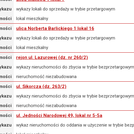
ykazu
wykazy lokali do sprzedaży w trybie przetargowym
mości
lokal mieszkalny
mości
ulica Norberta Barlickiego 1 lokal 16
ykazu
wykazy lokali do sprzedaży w trybie przetargowym
mości
lokal mieszkalny
mości
rejon ul. Lazurowej (dz. nr 260/2)
ykazu
wykazy nieruchomości do zbycia w trybie bezprzetargowy
mości
nieruchomość niezabudowana
mości
ul. Sikorcza (dz. 263/2)
ykazu
wykazy nieruchomości do zbycia w trybie bezprzetargowy
mości
nieruchomość niezabudowana
mości
ul. Jedności Narodowej 49, lokal nr 5-5a
ykazu
wykaz nieruchomości do oddania w użyczenie w trybie be