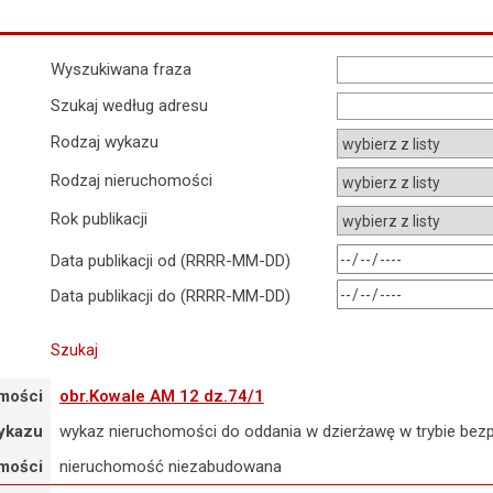
Wyszukiwarka
Wyszukiwana fraza
Szukaj według adresu
Rodzaj wykazu
Rodzaj nieruchomości
rok publikacji
rok myślnik miesiąc myślnik
Data publikacji od (RRRR-MM-DD)
rok myślnik miesiąc myślnik
Data publikacji do (RRRR-MM-DD)
mości
obr.Kowale AM 12 dz.74/1
ykazu
wykaz nieruchomości do oddania w dzierżawę w trybie bez
mości
nieruchomość niezabudowana