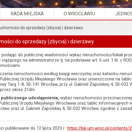
RADA MIEJSKA
O WROCŁAWIU
JEDNOS
uchomości do sprzedaży (zbycia) i dzierżawy
ości do sprzedaży (zbycia) i dzierżawy
 podając do publicznej wiadomości wykaz nieruchomości/lokali prz
ążącego na administratorze tj. na podstawie art. 6 ust. 1 lit. c RODO
omościami.
czenia nieruchomości według księgi wieczystej oraz katastru nier
i Publicznej Urzędu Miejskiego Wrocławia oraz umieszczone na tabl
wy Targ 1-8, 50-141 Wrocław, przy ul. Gabrieli Zapolskiej 4, 50-032 Wro
 przez okres 21dni.
 publicznego udostępnienia,
wykaz nieruchomości przeznaczonej
 Publicznej Urzędu Miejskiego Wrocławia oraz tablic informacyjnych
cław oraz ul. Gabrieli Zapolskiej 4, 50-032 Wrocław, zgodnie z zasa
i publikowane do 12 lipca 2023 r.:
https://bip.um.wroc.pl/contents/