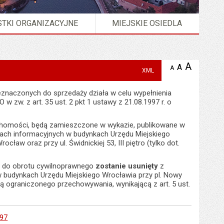
TKI ORGANIZACYJNE
MIEJSKIE OSIEDLA
A
powię
A
domyślna
A
zmniejsz
XML
tekst na
wielkość
tekst 
stronie
tekstu na
stron
eznaczonych do sprzedaży działa w celu wypełnienia
stronie
 w zw. z art. 35 ust. 2 pkt 1 ustawy z 21.08.1997 r. o
uchomości, będą zamieszczone w wykazie, publikowane w
icach informacyjnych w budynkach Urzędu Miejskiego
cław oraz przy ul. Świdnickiej 53, III piętro (tylko dot.
 do obrotu cywilnoprawnego
zostanie usunięty
z
 w budynkach Urzędu Miejskiego Wrocławia przy pl. Nowy
dą ograniczonego przechowywania, wynikającą z art. 5 ust.
297