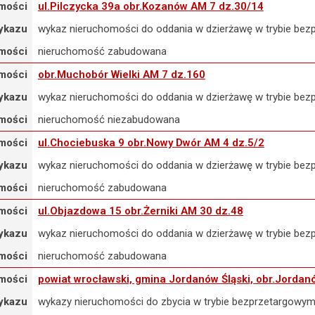
mości
ul.Pilczycka 39a obr.Kozanów AM 7 dz.30/14
ykazu
wykaz nieruchomości do oddania w dzierżawę w trybie bez
mości
nieruchomość zabudowana
mości
obr.Muchobór Wielki AM 7 dz.160
ykazu
wykaz nieruchomości do oddania w dzierżawę w trybie bez
mości
nieruchomość niezabudowana
mości
ul.Chociebuska 9 obr.Nowy Dwór AM 4 dz.5/2
ykazu
wykaz nieruchomości do oddania w dzierżawę w trybie bez
mości
nieruchomość zabudowana
mości
ul.Objazdowa 15 obr.Żerniki AM 30 dz.48
ykazu
wykaz nieruchomości do oddania w dzierżawę w trybie bez
mości
nieruchomość zabudowana
mości
powiat wrocławski, gmina Jordanów Śląski, obr.Jordan
ykazu
wykazy nieruchomości do zbycia w trybie bezprzetargowy