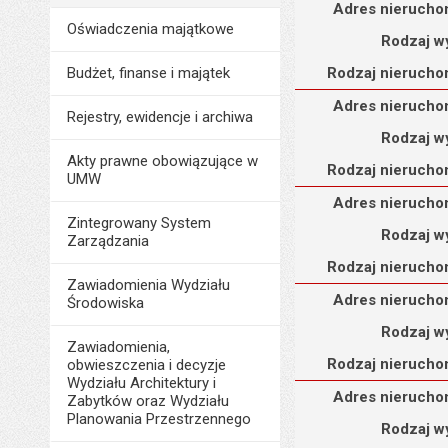
Adres nieruchomości
Adres nierucho
Oświadczenia majątkowe
Rodzaj w
Budżet, finanse i majątek
Rodzaj nierucho
Adres nieruchomości
Adres nierucho
Rejestry, ewidencje i archiwa
Rodzaj w
Akty prawne obowiązujące w
Rodzaj nierucho
UMW
Adres nieruchomości
Adres nierucho
Zintegrowany System
Rodzaj w
Zarządzania
Rodzaj nierucho
Zawiadomienia Wydziału
Adres nieruchomości
Adres nierucho
Środowiska
Rodzaj w
Zawiadomienia,
Rodzaj nierucho
obwieszczenia i decyzje
Wydziału Architektury i
Adres nieruchomości
Adres nierucho
Zabytków oraz Wydziału
Planowania Przestrzennego
Rodzaj w