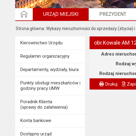
STRONA GŁÓWNA
URZĄD MIEJSKI
PREZYDENT
Strona główna
Wykazy nieruchomości do sprzedaży (zbycia) i
obr.Kowale AM 12
Menu
Kierownictwo Urzędu
Urząd Miejski
Szczegóły
Adres nierucho
Regulamin organizacyjny
Rodzaj w
Departamenty, wydziały, biura
Rodzaj nierucho
Metryczka
Powiadom znajome
Punkty obsługi mieszkańców i
Odpowiedzialny za 
Drukuj
Zapi
godziny pracy UMW
Data wytworzenia:
Poradnik Klienta
Opublikował w BIP
(sprawy do załatwienia)
Data opublikowani
Konta bankowe
Liczba wyświetleń:
Dostępny urząd