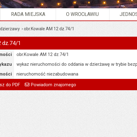
RADA MIEJSKA
O WROCŁAWIU
JEDNOS
 dzierżawy
obr.Kowale AM 12 dz.74/1
 dz.74/1
mości
obr.Kowale AM 12 dz.74/1
ykazu
wykaz nieruchomości do oddania w dzierżawę w trybie bez
mości
nieruchomość niezabudowana
go
Powiadom znajomego
Pole wymagane
Twoje imię i nazwisko
treść:
Michał Laskowski
sz do PDF
Powiadom znajomego
Pole wymagane
Twój adres e-mail
08.06.2026
Pole wymagane
Tytuł e-maila
:
Ewa Matras
Pole wymagane
Adres e-mail znajomego
a:
08.06.2026 13:13
Pytanie antyspamowe
Podaj słownie
74
Pole wymagane
wynik działania: 16 minus 9