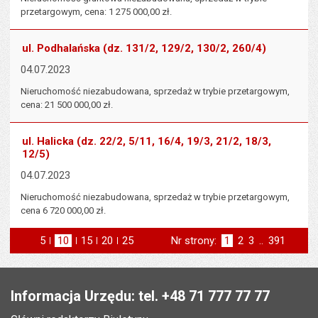
przetargowym, cena: 1 275 000,00 zł.
ul. Podhalańska (dz. 131/2, 129/2, 130/2, 260/4)
04.07.2023
Nieruchomość niezabudowana, sprzedaż w trybie przetargowym,
cena: 21 500 000,00 zł.
ul. Halicka (dz. 22/2, 5/11, 16/4, 19/3, 21/2, 18/3,
12/5)
04.07.2023
Nieruchomość niezabudowana, sprzedaż w trybie przetargowym,
cena 6 720 000,00 zł.
5
elementów na stronie
10
elementów
15
elementów
20
elementów
25
elementów
Nr strony:
Strona
1
Strona
2
Strona
3
..
Strona
391
na stronie
na stronie
na stronie
na stronie
st
następna
Stopka
Informacja Urzędu: tel. +48 71 777 77 77