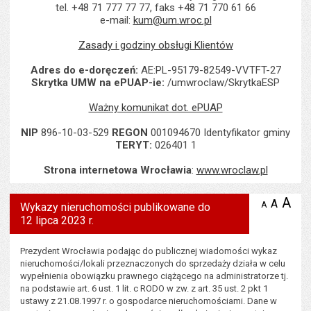
tel. +48 71 777 77 77, faks +48 71 770 61 66
e-mail:
kum@um.wroc.pl
Zasady i godziny obsługi Klientów
Adres do e-doręczeń:
AE:PL-95179-82549-VVTFT-27
Skrytka UMW na ePUAP-ie:
/umwroclaw/SkrytkaESP
Ważny komunikat dot. ePUAP
NIP
896-10-03-529
REGON
001094670 Identyfikator gminy
TERYT:
026401 1
Strona internetowa Wrocławia
:
www.wroclaw.pl
Wyświetlono artykuł "Wykazy nieruchomości publikowane do 12 lipc
A
po
A
domyś
A
zmniejsz
Wykazy nieruchomości publikowane do
tekst na
wielk
te
12 lipca 2023 r.
stronie
tekstu
s
stron
Prezydent Wrocławia podając do publicznej wiadomości wykaz
nieruchomości/lokali przeznaczonych do sprzedaży działa w celu
wypełnienia obowiązku prawnego ciążącego na administratorze tj.
na podstawie art. 6 ust. 1 lit. c RODO w zw. z art. 35 ust. 2 pkt 1
ustawy z 21.08.1997 r. o gospodarce nieruchomościami. Dane w