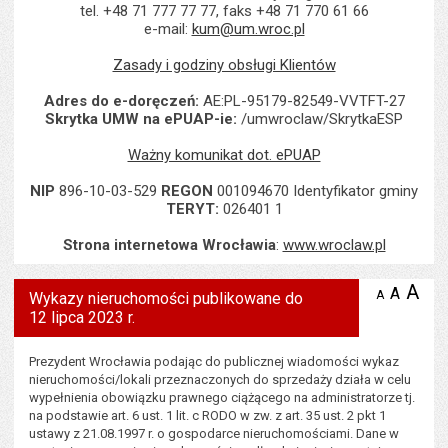
tel. +48 71 777 77 77, faks +48 71 770 61 66
e-mail:
kum@um.wroc.pl
Zasady i godziny obsługi Klientów
Adres do e-doręczeń:
AE:PL-95179-82549-VVTFT-27
Skrytka UMW na ePUAP-ie:
/umwroclaw/SkrytkaESP
Ważny komunikat dot. ePUAP
NIP
896-10-03-529
REGON
001094670 Identyfikator gminy
TERYT:
026401 1
Strona internetowa Wrocławia
:
www.wroclaw.pl
Wyświetlono artykuł "Wykazy nieruchomości publikowane do 12 lipc
A
po
A
domyś
A
zmniejsz
Wykazy nieruchomości publikowane do
tekst na
wielk
te
12 lipca 2023 r.
stronie
tekstu
s
stron
Prezydent Wrocławia podając do publicznej wiadomości wykaz
nieruchomości/lokali przeznaczonych do sprzedaży działa w celu
wypełnienia obowiązku prawnego ciążącego na administratorze tj.
na podstawie art. 6 ust. 1 lit. c RODO w zw. z art. 35 ust. 2 pkt 1
ustawy z 21.08.1997 r. o gospodarce nieruchomościami. Dane w