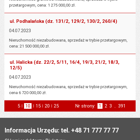
przetargowym, cena: 1 275 000,00 zł.
ul. Podhalańska (dz. 131/2, 129/2, 130/2, 260/4)
04.07.2023
Nieruchomość niezabudowana, sprzedaż w trybie przetargowym,
cena: 21 500 000,00 zł.
ul. Halicka (dz. 22/2, 5/11, 16/4, 19/3, 21/2, 18/3,
12/5)
04.07.2023
Nieruchomość niezabudowana, sprzedaż w trybie przetargowym,
cena 6 720 000,00 zł.
5
elementów na stronie
10
elementów
15
elementów
20
elementów
25
elementów
Nr strony:
Strona
1
Strona
2
Strona
3
..
Strona
391
na stronie
na stronie
na stronie
na stronie
st
następna
Stopka
Informacja Urzędu: tel. +48 71 777 77 77