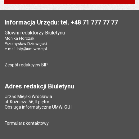
Powiadom znajomego
Pole wymagane
Twoje imię i nazwisko
*
Zawiślak
Stopka
Data wytworzenia:
11.07.2023
Pole wymagane
Twój adres e-mail
*
Informacja Urzędu: tel. +48 71 777 77 77
Opublikował w BIP:
Ewa Matras
Główni redaktorzy Biuletynu
Data opublikowania:
11.07.2023 08:36
Pole wymagane
Tytuł e-maila
*
Monika Florczak
Przemysław Dziewięcki
Liczba wyświetleń:
887
e-mail:
bip@um.wroc.pl
Pole wymagane
Adres e-mail znajomego
*
Zespół redakcyjny BIP
Pytanie antyspamowe
Podaj słownie
Pole wymagane
wynik działania: 2 razy 3
*
Adres redakcji Biuletynu
Urząd Miejski Wrocławia
*
ul. Kuźnicza 56, II piętro
Pole wymagane
Obsługa informatyczna UMW:
CUI
Formularz kontaktowy