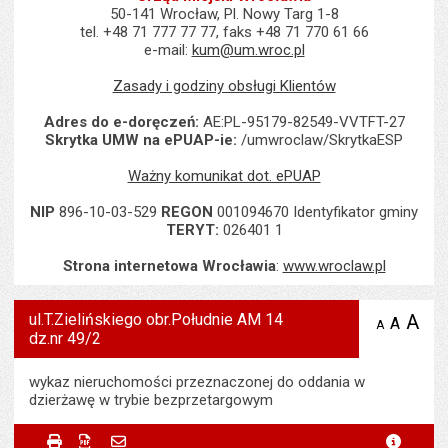
50-141 Wrocław, Pl. Nowy Targ 1-8
tel. +48 71 777 77 77, faks +48 71 770 61 66
e-mail:
kum@um.wroc.pl
Zasady i godziny obsługi Klientów
Adres do e-doręczeń:
AE:PL-95179-82549-VVTFT-27
Skrytka UMW na ePUAP-ie:
/umwroclaw/SkrytkaESP
Ważny komunikat dot. ePUAP
NIP
896-10-03-529
REGON
001094670 Identyfikator gminy
TERYT:
026401 1
Strona internetowa Wrocławia
:
www.wroclaw.pl
ul.T.Zielińskiego obr.Południe AM 14
A
po
A
domyś
A
zmniejsz
dz.nr 49/2
tekst na
wielk
te
stronie
tekstu
s
stron
wykaz nieruchomości przeznaczonej do oddania w
dzierżawę w trybie bezprzetargowym
Metryczka
Powiadom znajomego
Odpowiedzialny za treść:
Dominika Haladin-
Drukuj
Zapisz do PDF
Powiadom znajomego
metryc