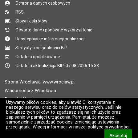
Ochrona danych osobowych
RSS
Słownik skrótów
Otwarte dane i ponowne wykorzystanie
Udostępnianie informacji publicznej
Statystyki oglądalności BIP
Ostatnio opublikowane
Ostatnia aktualizacja BIP: 07.08.2026 15:33
Strona Wrocławia: www.wroclaw.pl
Wiadomości z Wrocławia
Pogoda Wrocław
Używamy plików cookies, aby ułatwić Ci korzystanie z
naszego serwisu oraz do celów statystycznych. Jeśli nie
Rozkłady jazdy MPK Wrocław
blokujesz tych plików, to zgadzasz się na ich użycie oraz
Administratorem wroclaw.pl jest: ARAW
zapisanie w pamięci urządzenia. Pamiętaj, że możesz
samodzielnie zarządzać cookies, zmieniając ustawienia
przeglądarki. Więcej informacji w naszej polityce prywatności.
Wersja systemu: 2.8.30.09
Akceptuj