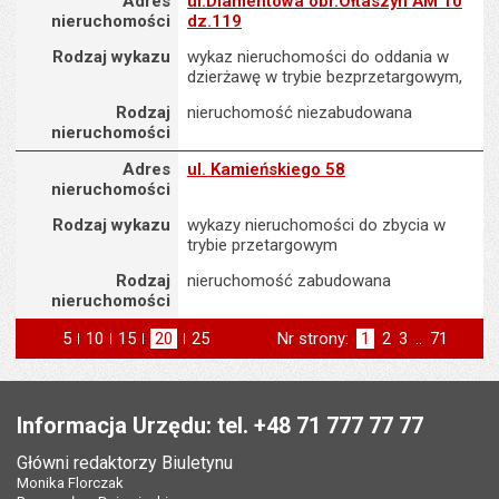
Adres
ul.Diamentowa obr.Ołtaszyn AM 10
nieruchomości
dz.119
Rodzaj wykazu
wykaz nieruchomości do oddania w
dzierżawę w trybie bezprzetargowym,
Rodzaj
nieruchomość niezabudowana
nieruchomości
Adres nieruchomości
Adres
ul. Kamieńskiego 58
nieruchomości
Rodzaj wykazu
wykazy nieruchomości do zbycia w
trybie przetargowym
Rodzaj
nieruchomość zabudowana
nieruchomości
5
elementów na stronie
10
elementów
15
elementów
20
elementów
25
elementów
Nr strony:
Strona
1
Strona
2
Strona
3
..
Strona
71
na stronie
na stronie
na stronie
na stronie
st
następna
Stopka
Informacja Urzędu: tel. +48 71 777 77 77
Główni redaktorzy Biuletynu
Monika Florczak