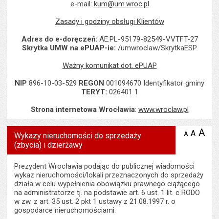
e-mail:
kum@um.wroc.pl
Zasady i godziny obsługi Klientów
Adres do e-doręczeń:
AE:PL-95179-82549-VVTFT-27
Skrytka UMW na ePUAP-ie:
/umwroclaw/SkrytkaESP
Ważny komunikat dot. ePUAP
NIP
896-10-03-529
REGON
001094670 Identyfikator gminy
TERYT:
026401 1
Strona internetowa Wrocławia
:
www.wroclaw.pl
A
po
A
domyś
A
zmniejsz
Wykazy nieruchomości do sprzedaży
tekst na
wielk
te
(zbycia) i dzierżawy
stronie
tekstu
s
stron
Prezydent Wrocławia podając do publicznej wiadomości
wykaz nieruchomości/lokali przeznaczonych do sprzedaży
działa w celu wypełnienia obowiązku prawnego ciążącego
na administratorze tj. na podstawie art. 6 ust. 1 lit. c RODO
w zw. z art. 35 ust. 2 pkt 1 ustawy z 21.08.1997 r. o
gospodarce nieruchomościami.