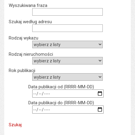
Wyszukiwarka
Wyszukiwana fraza
Szukaj według adresu
Rodzaj wykazu
Rodzaj nieruchomości
rok publikacji
rok myślnik miesiąc 
Data publikacji od (RRRR-MM-DD)
rok myślnik miesiąc 
Data publikacji do (RRRR-MM-DD)