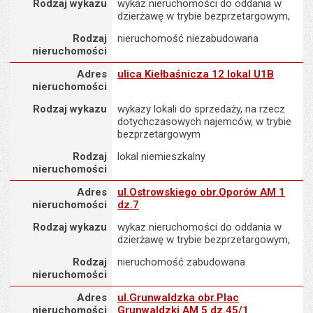
Rodzaj wykazu
wykaz nieruchomości do oddania w
dzierżawę w trybie bezprzetargowym,
Rodzaj
nieruchomość niezabudowana
nieruchomości
Adres nieruchomości
Adres
ulica Kiełbaśnicza 12 lokal U1B
nieruchomości
Rodzaj wykazu
wykazy lokali do sprzedaży, na rzecz
dotychczasowych najemców, w trybie
bezprzetargowym
Rodzaj
lokal niemieszkalny
nieruchomości
Adres nieruchomości
Adres
ul.Ostrowskiego obr.Oporów AM 1
nieruchomości
dz.7
Rodzaj wykazu
wykaz nieruchomości do oddania w
dzierżawę w trybie bezprzetargowym,
Rodzaj
nieruchomość zabudowana
nieruchomości
Adres nieruchomości
Adres
ul.Grunwaldzka obr.Plac
nieruchomości
Grunwaldzki AM 5 dz.45/1