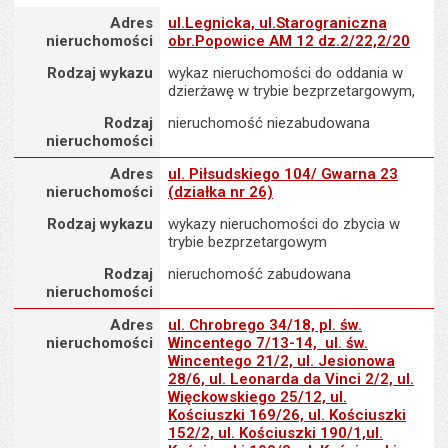
Adres nieruchomości
Adres
ul.Legnicka, ul.Starograniczna
nieruchomości
obr.Popowice AM 12 dz.2/22,2/20
Rodzaj wykazu
wykaz nieruchomości do oddania w
dzierżawę w trybie bezprzetargowym,
Rodzaj
nieruchomość niezabudowana
nieruchomości
Adres nieruchomości
Adres
ul. Piłsudskiego 104/ Gwarna 23
nieruchomości
(działka nr 26)
Rodzaj wykazu
wykazy nieruchomości do zbycia w
trybie bezprzetargowym
Rodzaj
nieruchomość zabudowana
nieruchomości
Adres nieruchomości
Adres
ul. Chrobrego 34/18, pl. św.
nieruchomości
Wincentego 7/13-14, ul. św.
Wincentego 21/2, ul. Jesionowa
28/6, ul. Leonarda da Vinci 2/2, ul.
Więckowskiego 25/12, ul.
Kościuszki 169/26, ul. Kościuszki
152/2, ul. Kościuszki 190/1,ul.