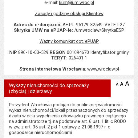
e-mail:
kum@um.wroc.pl
Zasady i godziny obsługi Klientów
Adres do e-doręczeń:
AE:PL-95179-82549-VVTFT-27
Skrytka UMW na ePUAP-ie:
/umwroclaw/SkrytkaESP
Ważny komunikat dot. ePUAP
NIP
896-10-03-529
REGON
001094670 Identyfikator gminy
TERYT:
026401 1
Strona internetowa Wrocławia
:
www.wroclaw.pl
A
po
A
domyś
A
zmniejsz
Wykazy nieruchomości do sprzedaży
tekst na
wielk
te
(zbycia) i dzierżawy
stronie
tekstu
s
stron
Prezydent Wrocławia podając do publicznej wiadomości
wykaz nieruchomości/lokali przeznaczonych do sprzedaży
działa w celu wypełnienia obowiązku prawnego ciążącego
na administratorze tj. na podstawie art. 6 ust. 1 lit. c RODO
w zw. z art. 35 ust. 2 pkt 1 ustawy z 21.08.1997 r. o
gospodarce nieruchomościami.