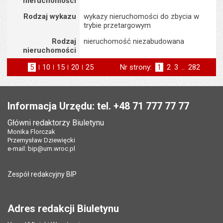
nieruchomości
Rodzaj wykazu
wykazy nieruchomości do zbycia w
trybie przetargowym
Rodzaj
nieruchomość niezabudowana
nieruchomości
5
elementów na stronie
10
elementów
15
elementów
20
elementów
25
elementów
Nr strony:
Strona
1
Strona
2
Strona
3
..
Strona
282
na stronie
na stronie
na stronie
na stronie
st
następna
Stopka
Informacja Urzędu: tel. +48 71 777 77 77
Główni redaktorzy Biuletynu
Monika Florczak
Przemysław Dziewięcki
e-mail:
bip@um.wroc.pl
Zespół redakcyjny BIP
Adres redakcji Biuletynu