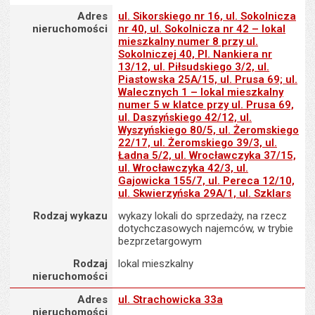
Adres nieruchomości
Adres
ul. Sikorskiego nr 16, ul. Sokolnicza
nieruchomości
nr 40, ul. Sokolnicza nr 42 – lokal
mieszkalny numer 8 przy ul.
Sokolniczej 40, Pl. Nankiera nr
13/12, ul. Piłsudskiego 3/2, ul.
Piastowska 25A/15, ul. Prusa 69; ul.
Walecznych 1 – lokal mieszkalny
numer 5 w klatce przy ul. Prusa 69,
ul. Daszyńskiego 42/12, ul.
Wyszyńskiego 80/5, ul. Żeromskiego
22/17, ul. Żeromskiego 39/3, ul.
Ładna 5/2, ul. Wrocławczyka 37/15,
ul. Wrocławczyka 42/3, ul.
Gajowicka 155/7, ul. Pereca 12/10,
ul. Skwierzyńska 29A/1, ul. Szklars
Rodzaj wykazu
wykazy lokali do sprzedaży, na rzecz
dotychczasowych najemców, w trybie
bezprzetargowym
Rodzaj
lokal mieszkalny
nieruchomości
Adres nieruchomości
Adres
ul. Strachowicka 33a
nieruchomości