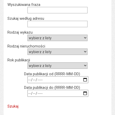
Wyszukiwarka
Wyszukiwana fraza
Szukaj według adresu
Rodzaj wykazu
Rodzaj nieruchomości
rok publikacji
rok myślnik miesiąc 
Data publikacji od (RRRR-MM-DD)
rok myślnik miesiąc 
Data publikacji do (RRRR-MM-DD)