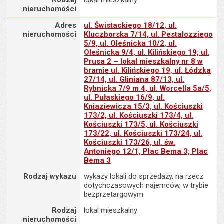
Rodzaj
lokal mieszkalny
nieruchomości
Adres nieruchomości
Adres
ul. Świstackiego 18/12, ul.
nieruchomości
Kluczborska 7/14, ul. Pestalozziego
5/9, ul. Oleśnicka 10/2, ul.
Oleśnicka 9/4, ul. Kilińskiego 19; ul.
Prusa 2 – lokal mieszkalny nr 8 w
bramie ul. Kilińskiego 19, ul. Łódzka
27/14, ul. Gliniana 87/13, ul.
Rybnicka 7/9 m 4, ul. Worcella 5a/5,
ul. Pułaskiego 16/9, ul.
Kniaziewicza 15/3, ul. Kościuszki
173/2, ul. Kościuszki 173/4, ul.
Kościuszki 173/5, ul. Kościuszki
173/22, ul. Kościuszki 173/24, ul.
Kościuszki 173/26, ul. św.
Antoniego 12/1, Plac Bema 3; Plac
Bema 3
Rodzaj wykazu
wykazy lokali do sprzedaży, na rzecz
dotychczasowych najemców, w trybie
bezprzetargowym
Rodzaj
lokal mieszkalny
nieruchomości