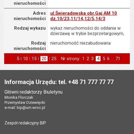
nieruchomości
Adres nieruchomości
Adres
ul.Świeradowska obr.Gaj AM 10
nieruchomości
dz.10/23,11/14,12/5,14/3
Rodzaj wykazu
wykaz nieruchomości do oddania w
dzierżawę w trybie bezprzetargowym,
Rodzaj
nieruchomość niezabudowana
nieruchomości
5
elementów na stronie
10
elementów
15
elementów
20
elementów
25
elementów
Nr strony:
Strona
1
Strona
2
Strona
3
Strona
4
Strona
5
Strona
6
..
Strona
71
na stronie
na stronie
na stronie
na stronie
strona
st
poprzednia
następna
Stopka
Informacja Urzędu: tel. +48 71 777 77 77
Główni redaktorzy Biuletynu
Monika Florczak
Przemysław Dziewięcki
e-mail:
bip@um.wroc.pl
Zespół redakcyjny BIP