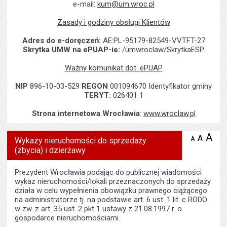
e-mail:
kum@um.wroc.pl
Zasady i godziny obsługi Klientów
Adres do e-doręczeń:
AE:PL-95179-82549-VVTFT-27
Skrytka UMW na ePUAP-ie:
/umwroclaw/SkrytkaESP
Ważny komunikat dot. ePUAP
NIP
896-10-03-529
REGON
001094670 Identyfikator gminy
TERYT:
026401 1
Strona internetowa Wrocławia
:
www.wroclaw.pl
A
po
A
domyś
A
zmniejsz
Wykazy nieruchomości do sprzedaży
tekst na
wielk
te
(zbycia) i dzierżawy
stronie
tekstu
s
stron
Prezydent Wrocławia podając do publicznej wiadomości
wykaz nieruchomości/lokali przeznaczonych do sprzedaży
działa w celu wypełnienia obowiązku prawnego ciążącego
na administratorze tj. na podstawie art. 6 ust. 1 lit. c RODO
w zw. z art. 35 ust. 2 pkt 1 ustawy z 21.08.1997 r. o
gospodarce nieruchomościami.