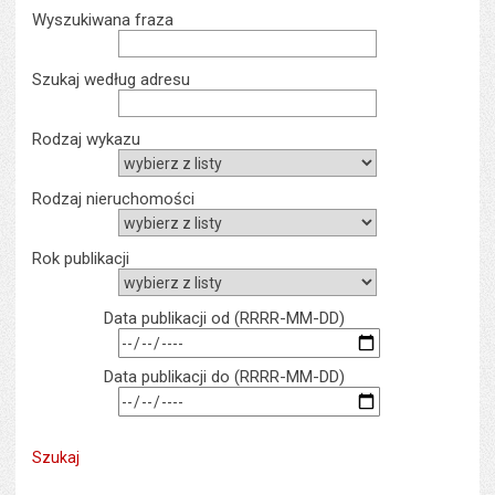
Wyszukiwarka
Wyszukiwana fraza
Szukaj według adresu
Rodzaj wykazu
Rodzaj nieruchomości
rok publikacji
rok myślnik miesiąc 
Data publikacji od (RRRR-MM-DD)
rok myślnik miesiąc 
Data publikacji do (RRRR-MM-DD)