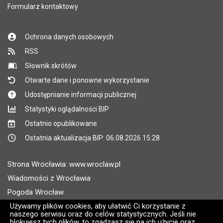
Formularz kontaktowy
Ochrona danych osobowych
RSS
Słownik skrótów
Otwarte dane i ponowne wykorzystanie
Udostępnianie informacji publicznej
Statystyki oglądalności BIP
Ostatnio opublikowane
Ostatnia aktualizacja BIP: 06.08.2026 15:28
Strona Wrocławia: www.wroclaw.pl
Wiadomości z Wrocławia
Pogoda Wrocław
Rozkłady jazdy MPK Wrocław
Używamy plików cookies, aby ułatwić Ci korzystanie z
naszego serwisu oraz do celów statystycznych. Jeśli nie
Administratorem wroclaw.pl jest: ARAW
blokujesz tych plików, to zgadzasz się na ich użycie oraz