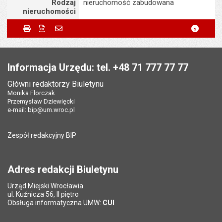
Rodzaj
nieruchomość zabudowana
nieruchomości
Metryczka
Powiadom znajomego
Odpowiedzialny za treść:
Michał Laskowski
Drukuj
Zapisz do PDF
Powiadom znajomego
metryc
Powiadom znajomego
Pole wymagane
Twoje imię i nazwisko
*
Data wytworzenia:
08.06.2026
Stopka
Opublikował w BIP:
Ewa Matras
Pole wymagane
Twój adres e-mail
*
Informacja Urzędu: tel. +48 71 777 77 77
Data opublikowania:
08.06.2026 13:11
Główni redaktorzy Biuletynu
Pole wymagane
Tytuł e-maila
*
Monika Florczak
Liczba wyświetleń:
69
Przemysław Dziewięcki
e-mail:
bip@um.wroc.pl
Pole wymagane
Adres e-mail znajomego
*
Zespół redakcyjny BIP
Pytanie antyspamowe
Podaj słownie
Pole wymagane
wynik działania: 16 minus 9
*
Adres redakcji Biuletynu
Urząd Miejski Wrocławia
*
ul. Kuźnicza 56, II piętro
Pole wymagane
Obsługa informatyczna UMW:
CUI