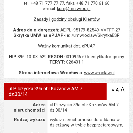
tel. +48 71 777 77 77, faks +48 71 770 61 66
e-mail:
kum@um.wroc.pl
Zasady i godziny obsługi Klientów
Adres do e-doręczeń:
AE:PL-95179-82549-VVTFT-27
Skrytka UMW na ePUAP-ie:
/umwroclaw/SkrytkaESP
Ważny komunikat dot. ePUAP
NIP
896-10-03-529
REGON
001094670 Identyfikator gminy
TERYT:
026401 1
Strona internetowa Wrocławia
:
www.wroclaw.pl
ul.Pilczycka 39a obr.Kozanów AM 7
A
po
A
domyś
A
zmniejsz
dz.30/14
tekst na
wielk
te
stronie
tekstu
Szczegóły
s
Adres
ul.Pilczycka 39a obr.Kozanów AM 7
stron
nieruchomości
dz.30/14
Rodzaj wykazu
wykaz nieruchomości do oddania w
dzierżawę w trybie bezprzetargowym,