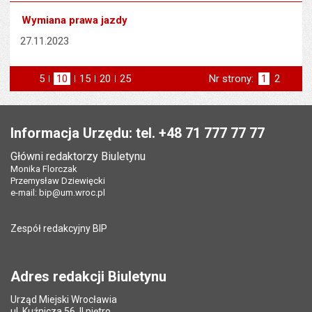
Wymiana prawa jazdy
27.11.2023
5
elementów na stronie
10
elementów
15
elementów
20
elementów
25
elementów
Nr strony:
Strona
1
Strona
2
na stronie
na stronie
na stronie
na stronie
st
następna
Stopka
Informacja Urzędu: tel. +48 71 777 77 77
Główni redaktorzy Biuletynu
Monika Florczak
Przemysław Dziewięcki
e-mail:
bip@um.wroc.pl
Zespół redakcyjny BIP
Adres redakcji Biuletynu
Urząd Miejski Wrocławia
ul. Kuźnicza 56, II piętro