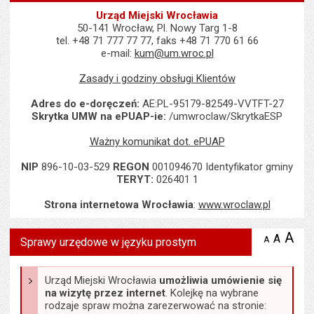
Urząd Miejski Wrocławia
50-141 Wrocław, Pl. Nowy Targ 1-8
tel. +48 71 777 77 77, faks +48 71 770 61 66
e-mail:
kum@um.wroc.pl
Zasady i godziny obsługi Klientów
Adres do e-doręczeń:
AE:PL-95179-82549-VVTFT-27
Skrytka UMW na ePUAP-ie:
/umwroclaw/SkrytkaESP
Ważny komunikat dot. ePUAP
NIP
896-10-03-529
REGON
001094670 Identyfikator gminy
TERYT:
026401 1
Strona internetowa Wrocławia
:
www.wroclaw.pl
Wyświetlono artykuł "Sprawy urzędowe w języku prostym ".
A
po
A
domyś
A
zmniejsz
Sprawy urzędowe w języku prostym
tekst na
wielk
te
stronie
tekstu
s
stron
Urząd Miejski Wrocławia
umożliwia umówienie się
na wizytę przez internet
. Kolejkę na wybrane
rodzaje spraw można zarezerwować na stronie: