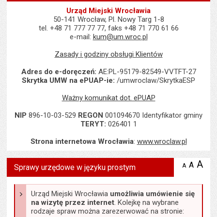
Urząd Miejski Wrocławia
50-141 Wrocław, Pl. Nowy Targ 1-8
tel. +48 71 777 77 77, faks +48 71 770 61 66
e-mail:
kum@um.wroc.pl
Zasady i godziny obsługi Klientów
Adres do e-doręczeń:
AE:PL-95179-82549-VVTFT-27
Skrytka UMW na ePUAP-ie:
/umwroclaw/SkrytkaESP
Ważny komunikat dot. ePUAP
NIP
896-10-03-529
REGON
001094670 Identyfikator gminy
TERYT:
026401 1
Strona internetowa Wrocławia
:
www.wroclaw.pl
Wyświetlono artykuł "Sprawy urzędowe w języku prostym ".
A
po
A
domyś
A
zmniejsz
Sprawy urzędowe w języku prostym
tekst na
wielk
te
stronie
tekstu
s
stron
Urząd Miejski Wrocławia
umożliwia umówienie się
na wizytę przez internet
. Kolejkę na wybrane
rodzaje spraw można zarezerwować na stronie: