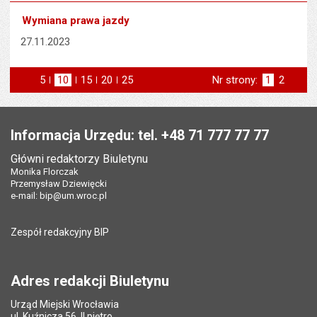
Wymiana prawa jazdy
27.11.2023
5
elementów na stronie
10
elementów
15
elementów
20
elementów
25
elementów
Nr strony:
Strona
1
Strona
2
na stronie
na stronie
na stronie
na stronie
st
następna
Stopka
Informacja Urzędu: tel. +48 71 777 77 77
Główni redaktorzy Biuletynu
Monika Florczak
Przemysław Dziewięcki
e-mail:
bip@um.wroc.pl
Zespół redakcyjny BIP
Adres redakcji Biuletynu
Urząd Miejski Wrocławia
ul. Kuźnicza 56, II piętro