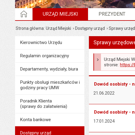
STRONA GŁÓWNA
URZĄD MIEJSKI
PREZYDENT
Strona główna
Urząd Miejski
Dostępny urząd
Sprawy urzęd
Wyświetlono artykuł "S
Sprawy urzędowe
Menu
Kierownictwo Urzędu
Urząd Miejski
Regulamin organizacyjny
Urząd Miejski 
stronie:
https:/
Departamenty, wydziały, biura
Punkty obsługi mieszkańców i
Dowód osobisty - 
godziny pracy UMW
21.06.2022
Poradnik Klienta
(sprawy do załatwienia)
Dowód osobisty - 
Konta bankowe
17.01.2024
Dostępny urząd