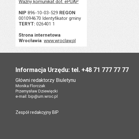
Ważny komunikat dot. ePUAP
NIP
896-10-03-529
REGON
001094670 Identyfikator gminy
TERYT:
026401 1
Strona internetowa
Wrocławia
:
www.wroclaw.pl
Stopka
Informacja Urzędu: tel. +48 71 777 77 77
Główni redaktorzy Biuletynu
Monika Florczak
Przemysław Dziewięcki
e-mail:
bip@um.wroc.pl
Zespół redakcyjny BIP