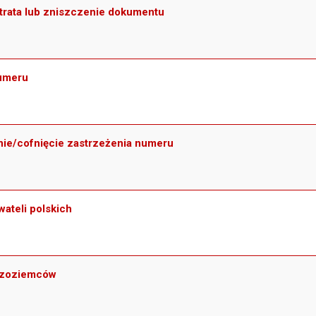
trata lub zniszczenie dokumentu
numeru
nie/cofnięcie zastrzeżenia numeru
ateli polskich
dzoziemców