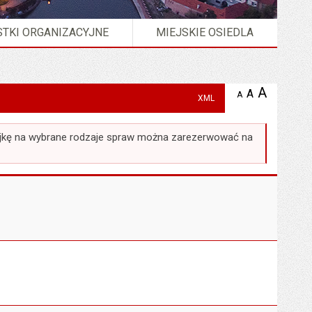
TKI ORGANIZACYJNE
MIEJSKIE OSIEDLA
A
powię
A
domyślna
A
zmniejsz
XML
tekst na
wielkość
tekst 
stronie
tekstu na
stron
stronie
ejkę na wybrane rodzaje spraw można zarezerwować na