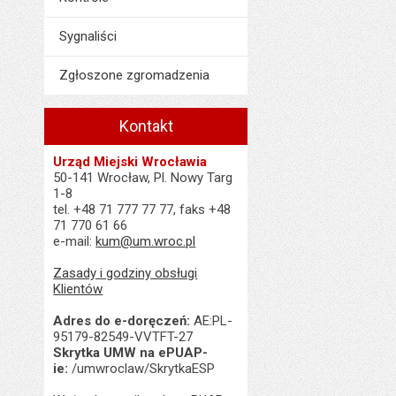
Sygnaliści
Zgłoszone zgromadzenia
Kontakt
Urząd Miejski Wrocławia
50-141 Wrocław, Pl. Nowy Targ
1-8
tel. +48 71 777 77 77, faks +48
71 770 61 66
e-mail:
kum@um.wroc.pl
Zasady i godziny obsługi
Klientów
Adres do e-doręczeń:
AE:PL-
95179-82549-VVTFT-27
Skrytka UMW na ePUAP-
ie:
/umwroclaw/SkrytkaESP