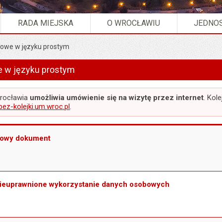
RADA MIEJSKA
O WROCŁAWIU
JEDNOS
owe w języku prostym
prawy urzędowe w języku prostym ".
 w języku prostym
Wrocławia
umożliwia umówienie się na wizytę przez internet
. Kol
/bez-kolejki.um.wroc.pl
.
nowy dokument
nieuprawnione wykorzystanie danych osobowych