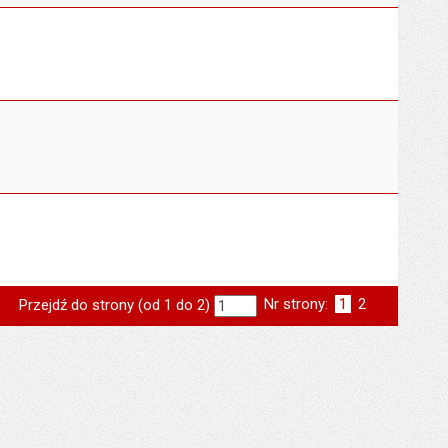
Nr strony:
Strona
1
Strona
2
Przejdź do strony (od 1 do 2)
st
następna