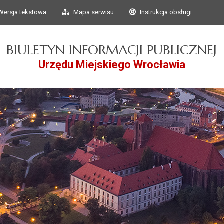
Przejdź do głównego
Przejdź do treści
Wersja tekstowa
Mapa serwisu
Instrukcja obsługi
menu
BIULETYN INFORMACJI PUBLICZNEJ
Urzędu Miejskiego Wrocławia