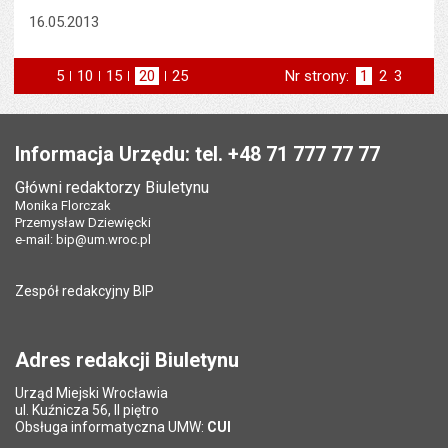
16.05.2013
5
elementów na stronie
10
elementów
15
elementów
20
elementów
25
elementów
Nr strony:
Strona
1
Strona
2
Strona
3
na stronie
na stronie
na stronie
na stronie
st
następna
Stopka
Informacja Urzędu: tel. +48 71 777 77 77
Główni redaktorzy Biuletynu
Monika Florczak
Przemysław Dziewięcki
e-mail:
bip@um.wroc.pl
Zespół redakcyjny BIP
Adres redakcji Biuletynu
Urząd Miejski Wrocławia
ul. Kuźnicza 56, II piętro
Obsługa informatyczna UMW:
CUI