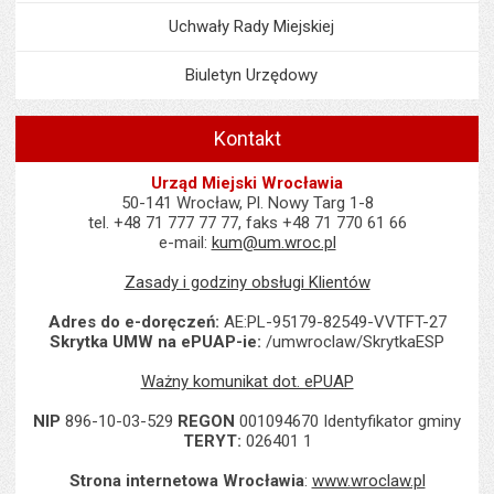
Uchwały Rady Miejskiej
Biuletyn Urzędowy
Kontakt
Urząd Miejski Wrocławia
50-141 Wrocław, Pl. Nowy Targ 1-8
tel. +48 71 777 77 77, faks +48 71 770 61 66
e-mail:
kum@um.wroc.pl
Zasady i godziny obsługi Klientów
Adres do e-doręczeń:
AE:PL-95179-82549-VVTFT-27
Skrytka UMW na ePUAP-ie:
/umwroclaw/SkrytkaESP
Ważny komunikat dot. ePUAP
NIP
896-10-03-529
REGON
001094670 Identyfikator gminy
TERYT:
026401 1
Strona internetowa Wrocławia
:
www.wroclaw.pl