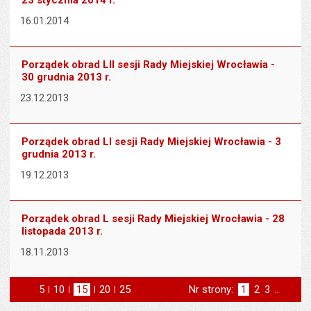
23 stycznia 2014 r.
16.01.2014
Porządek obrad LII sesji Rady Miejskiej Wrocławia -
30 grudnia 2013 r.
23.12.2013
Porządek obrad LI sesji Rady Miejskiej Wrocławia - 3
grudnia 2013 r.
19.12.2013
Porządek obrad L sesji Rady Miejskiej Wrocławia - 28
listopada 2013 r.
18.11.2013
5
elementów na stronie
10
elementów
15
elementów
20
elementów
25
elementów
Nr strony:
Strona
1
Strona
2
Strona
3
..
na stronie
na stronie
na stronie
na stronie