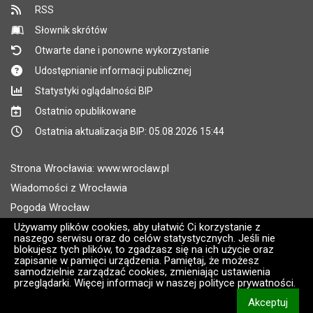
RSS
Słownik skrótów
Otwarte dane i ponowne wykorzystanie
Udostępnianie informacji publicznej
Statystyki oglądalności BIP
Ostatnio opublikowane
Ostatnia aktualizacja BIP: 05.08.2026 15:44
Strona Wrocławia: www.wroclaw.pl
Wiadomości z Wrocławia
Pogoda Wrocław
Rozkłady jazdy MPK Wrocław
Używamy plików cookies, aby ułatwić Ci korzystanie z
naszego serwisu oraz do celów statystycznych. Jeśli nie
Administratorem wroclaw.pl jest: ARAW
blokujesz tych plików, to zgadzasz się na ich użycie oraz
zapisanie w pamięci urządzenia. Pamiętaj, że możesz
samodzielnie zarządzać cookies, zmieniając ustawienia
Wersja systemu: 2.8.30.09
przeglądarki. Więcej informacji w naszej polityce prywatności.
CMS i hosting: Logonet Sp. z o.o. w Bydgoszczy [2]
Akceptuj