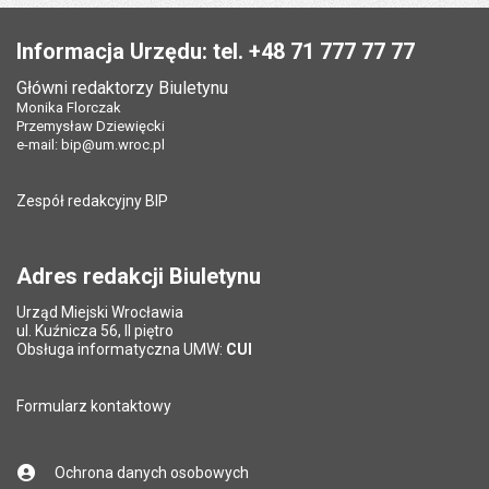
st
następna
Stopka
Informacja Urzędu: tel. +48 71 777 77 77
Główni redaktorzy Biuletynu
Monika Florczak
Przemysław Dziewięcki
e-mail:
bip@um.wroc.pl
Zespół redakcyjny BIP
Adres redakcji Biuletynu
Urząd Miejski Wrocławia
ul. Kuźnicza 56, II piętro
Obsługa informatyczna UMW:
CUI
Formularz kontaktowy
Ochrona danych osobowych