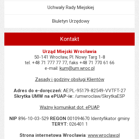
Uchwały Rady Miejskiej
Biuletyn Urzędowy
Kontakt
Urząd Miejski Wrocławia
50-141 Wrocław, Pl. Nowy Targ 1-8
tel. +48 71 777 77 77, faks +48 71 770 61 66
e-mail:
kum@um.wroc.pl
Zasady i godziny obsługi Klientów
Adres do e-doręczeń:
AE:PL-95179-82549-VVTFT-27
Skrytka UMW na ePUAP-ie:
/umwroclaw/SkrytkaESP
Ważny komunikat dot. ePUAP
NIP
896-10-03-529
REGON
001094670 Identyfikator gminy
TERYT:
026401 1
Strona internetowa Wrocławia
:
www.wroclaw.pl