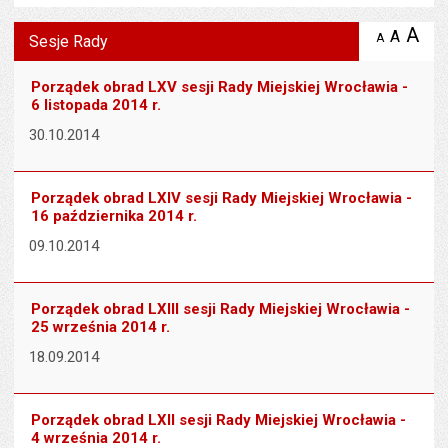
Wyświetlono artykuł "Sesje Rady".
A
po
A
domyś
A
zmniejsz
Sesje Rady
tekst na
wielk
te
stronie
tekstu
s
Porządek obrad LXV sesji Rady Miejskiej Wrocławia -
stron
6 listopada 2014 r.
30.10.2014
Porządek obrad LXIV sesji Rady Miejskiej Wrocławia -
16 października 2014 r.
09.10.2014
Porządek obrad LXIII sesji Rady Miejskiej Wrocławia -
25 września 2014 r.
18.09.2014
Porządek obrad LXII sesji Rady Miejskiej Wrocławia -
4 września 2014 r.