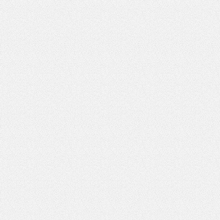
Pole wymagane
wynik działania: 2 razy 3
*
Pole wymagane