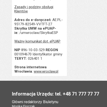
Zasady i godziny obsługi
Klientów
Adres do e-doręczeń:
AE:PL-
95179-82549-VVTFT-27
Skrytka UMW na ePUAP-
ie:
/umwroclaw/SkrytkaESP
Ważny komunikat dot. ePUAP
NIP
896-10-03-529
REGON
001094670 Identyfikator gminy
TERYT:
026401 1
Strona internetowa
Wrocławia
:
www.wroclaw.pl
Stopka
Informacja Urzędu: tel. +48 71 777 77 77
Główni redaktorzy Biuletynu
Monika Florczak