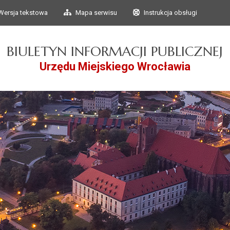
Przejdź do głównego
Przejdź do treści
Wersja tekstowa
Mapa serwisu
Instrukcja obsługi
menu
BIULETYN INFORMACJI PUBLICZNEJ
Urzędu Miejskiego Wrocławia