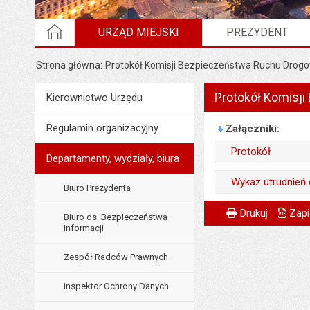
STRONA GŁÓWNA
URZĄD MIEJSKI
PREZYDENT
Strona główna
Protokół Komisji Bezpieczeństwa Ruchu Drogow
Protokół Komisji
Menu
Kierownictwo Urzędu
Urząd Miejski
Regulamin organizacyjny
Załączniki
Protokół
Departamenty, wydziały, biura
Wytworzył:
Wykaz utrudnień
Biuro Prezydenta
Data wytworzenia:
Wytworzył:
Metryczka
Powiadom znajome
Odpowiedzialny za 
Drukuj
Zapi
Biuro ds. Bezpieczeństwa
Opublikował w BIP
Data wytworzenia:
Informacji
Data wytworzenia:
Data opublikowani
Opublikował w BIP
Zespół Radców Prawnych
Opublikował w BIP
Liczba pobrań:
Data opublikowani
Data opublikowani
Inspektor Ochrony Danych
Liczba pobrań:
Liczba wyświetleń: