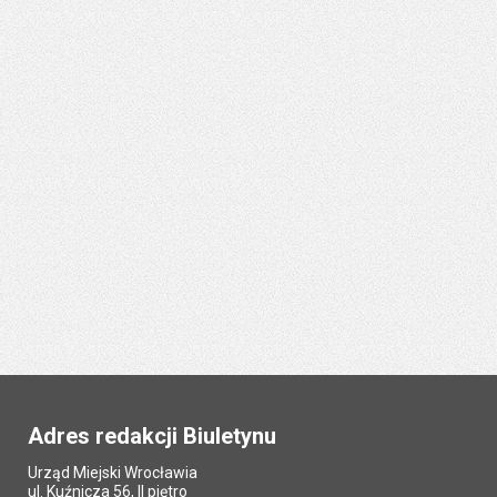
Adres redakcji Biuletynu
Urząd Miejski Wrocławia
ul. Kuźnicza 56, II piętro