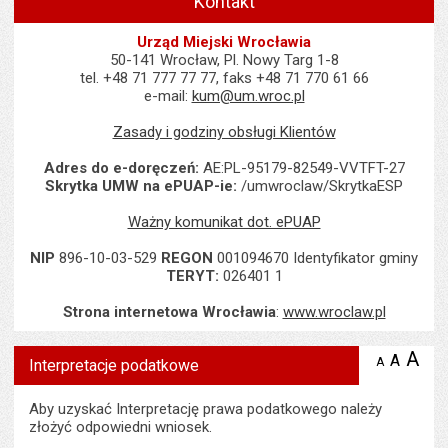
Kontakt
Urząd Miejski Wrocławia
50-141 Wrocław, Pl. Nowy Targ 1-8
tel. +48 71 777 77 77, faks +48 71 770 61 66
e-mail:
kum@um.wroc.pl
Zasady i godziny obsługi Klientów
Adres do e-doręczeń:
AE:PL-95179-82549-VVTFT-27
Skrytka UMW na ePUAP-ie:
/umwroclaw/SkrytkaESP
Ważny komunikat dot. ePUAP
NIP
896-10-03-529
REGON
001094670 Identyfikator gminy
TERYT:
026401 1
Strona internetowa Wrocławia
:
www.wroclaw.pl
Wyświetlono artykuł "Interpretacje podatkowe".
A
po
A
domyś
A
zmniejsz
Interpretacje podatkowe
tekst na
wielk
te
stronie
tekstu
s
Aby uzyskać Interpretację prawa podatkowego należy
stron
złożyć odpowiedni wniosek.