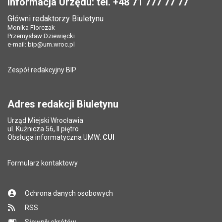
Informacja Urzędu: tel. +48 71 777 77 77
Główni redaktorzy Biuletynu
Monika Florczak
Przemysław Dziewięcki
e-mail:
bip@um.wroc.pl
Zespół redakcyjny BIP
Adres redakcji Biuletynu
Urząd Miejski Wrocławia
ul. Kuźnicza 56, II piętro
Obsługa informatyczna UMW:
CUI
Formularz kontaktowy
Ochrona danych osobowych
RSS