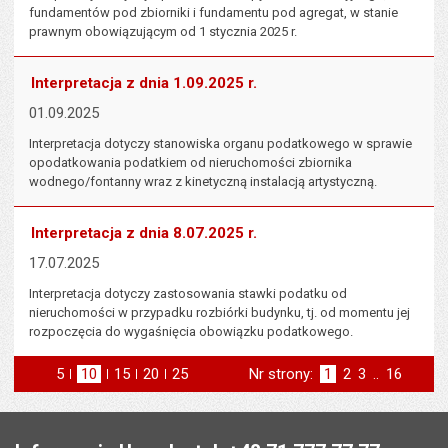
fundamentów pod zbiorniki i fundamentu pod agregat, w stanie
prawnym obowiązującym od 1 stycznia 2025 r.
Interpretacja z dnia 1.09.2025 r.
01.09.2025
Interpretacja dotyczy stanowiska organu podatkowego w sprawie
opodatkowania podatkiem od nieruchomości zbiornika
wodnego/fontanny wraz z kinetyczną instalacją artystyczną.
Interpretacja z dnia 8.07.2025 r.
17.07.2025
Interpretacja dotyczy zastosowania stawki podatku od
nieruchomości w przypadku rozbiórki budynku, tj. od momentu jej
rozpoczęcia do wygaśnięcia obowiązku podatkowego.
5
elementów na stronie
10
elementów
15
elementów
20
elementów
25
elementów
Nr strony:
Strona
1
Strona
2
Strona
3
..
Strona
16
na stronie
na stronie
na stronie
na stronie
st
następna
Stopka