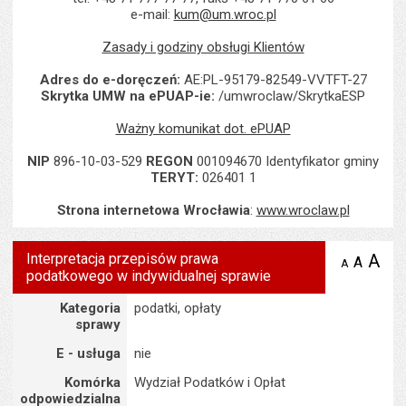
e-mail:
kum@um.wroc.pl
Zasady i godziny obsługi Klientów
Adres do e-doręczeń:
AE:PL-95179-82549-VVTFT-27
Skrytka UMW na ePUAP-ie:
/umwroclaw/SkrytkaESP
Ważny komunikat dot. ePUAP
NIP
896-10-03-529
REGON
001094670 Identyfikator gminy
TERYT:
026401 1
Strona internetowa Wrocławia
:
www.wroclaw.pl
Interpretacja przepisów prawa
A
po
A
domyś
A
zmniejsz
podatkowego w indywidualnej sprawie
tekst na
wielk
te
stronie
tekstu
Szczegóły
s
Kategoria
podatki, opłaty
stron
sprawy
E - usługa
nie
Komórka
Wydział Podatków i Opłat
odpowiedzialna