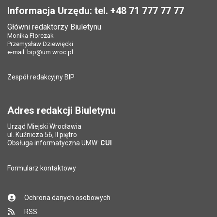
Data ostatniej aktualizacji:
06.09.2024 09:18
Opublikował w BIP:
Marta Kolibska
Pole wymagane
Twój adres e-mail
*
Informacja Urzędu: tel. +48 71 777 77 77
Data opublikowania:
30.06.2025 10:16
Liczba pobrań:
158
Data opublikowania:
23.11.2020 15:21
Główni redaktorzy Biuletynu
Pole wymagane
Liczba pobrań:
Tytuł e-maila
*
95
Monika Florczak
Ostatnio zaktualizował:
Dariusz Strus
Przemysław Dziewięcki
Data ostatniej aktualizacji:
30.06.2025 10:16
e-mail:
bip@um.wroc.pl
Pole wymagane
Adres e-mail znajomego
*
Liczba wyświetleń:
6444
Zespół redakcyjny BIP
Pytanie antyspamowe
Podaj słownie
Pole wymagane
wynik działania: 5 plus 7
*
Adres redakcji Biuletynu
Urząd Miejski Wrocławia
*
ul. Kuźnicza 56, II piętro
Pole wymagane
Obsługa informatyczna UMW:
CUI
Formularz kontaktowy
Ochrona danych osobowych
RSS