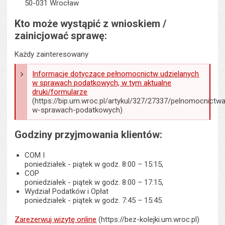
50-031 Wrocław
Kto może wystąpić z wnioskiem /
zainicjować sprawę:
Każdy zainteresowany
Informacje dotyczące pełnomocnictw udzielanych
w sprawach podatkowych, w tym aktualne
druki/formularze
(https://bip.um.wroc.pl/artykul/327/27337/pelnomocnictw
w-sprawach-podatkowych)
Godziny przyjmowania klientów:
COM I
poniedziałek - piątek w godz. 8:00 – 15:15,
COP
poniedziałek - piątek w godz. 8:00 – 17:15,
Wydział Podatków i Opłat
poniedziałek - piątek w godz. 7:45 – 15:45.
Zarezerwuj wizytę online
(https://bez-kolejki.um.wroc.pl)