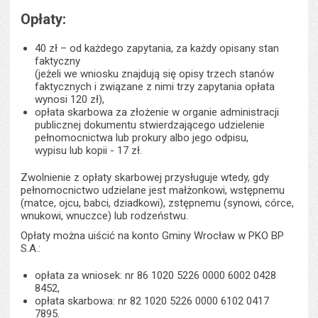
Opłaty:
40 zł – od każdego zapytania, za każdy opisany stan
faktyczny
(jeżeli we wniosku znajdują się opisy trzech stanów
faktycznych i związane z nimi trzy zapytania opłata
wynosi 120 zł),
opłata skarbowa za złożenie w organie administracji
publicznej dokumentu stwierdzającego udzielenie
pełnomocnictwa lub prokury albo jego odpisu,
wypisu lub kopii - 17 zł.
Zwolnienie z opłaty skarbowej przysługuje wtedy, gdy
pełnomocnictwo udzielane jest małżonkowi, wstępnemu
(matce, ojcu, babci, dziadkowi), zstępnemu (synowi, córce,
wnukowi, wnuczce) lub rodzeństwu.
Opłaty można uiścić na konto Gminy Wrocław w PKO BP
S.A.:
opłata za wniosek: nr 86 1020 5226 0000 6002 0428
8452,
opłata skarbowa: nr 82 1020 5226 0000 6102 0417
7895.