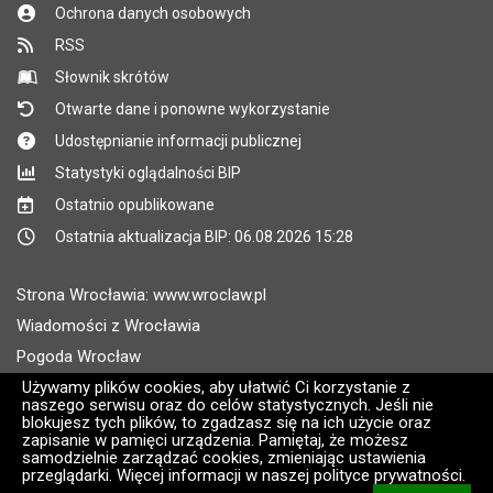
Ochrona danych osobowych
RSS
Słownik skrótów
Otwarte dane i ponowne wykorzystanie
Udostępnianie informacji publicznej
Statystyki oglądalności BIP
Ostatnio opublikowane
Ostatnia aktualizacja BIP: 06.08.2026 15:28
Strona Wrocławia: www.wroclaw.pl
Wiadomości z Wrocławia
Pogoda Wrocław
Rozkłady jazdy MPK Wrocław
Używamy plików cookies, aby ułatwić Ci korzystanie z
naszego serwisu oraz do celów statystycznych. Jeśli nie
Administratorem wroclaw.pl jest: ARAW
blokujesz tych plików, to zgadzasz się na ich użycie oraz
zapisanie w pamięci urządzenia. Pamiętaj, że możesz
samodzielnie zarządzać cookies, zmieniając ustawienia
Wersja systemu: 2.8.30.09
przeglądarki. Więcej informacji w naszej polityce prywatności.