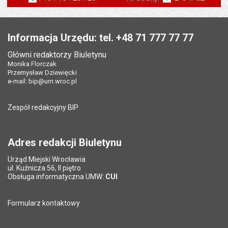
na stronie
na stronie
na stronie
na stronie
st
następna
Stopka
Informacja Urzędu: tel. +48 71 777 77 77
Główni redaktorzy Biuletynu
Monika Florczak
Przemysław Dziewięcki
e-mail:
bip@um.wroc.pl
Zespół redakcyjny BIP
Adres redakcji Biuletynu
Urząd Miejski Wrocławia
ul. Kuźnicza 56, II piętro
Obsługa informatyczna UMW:
CUI
Formularz kontaktowy