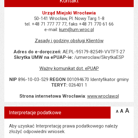
Kontakt
Urząd Miejski Wrocławia
50-141 Wrocław, Pl. Nowy Targ 1-8
tel. +48 71 777 77 77, faks +48 71 770 61 66
e-mail:
kum@um.wroc.pl
Zasady i godziny obsługi Klientów
Adres do e-doręczeń:
AE:PL-95179-82549-VVTFT-27
Skrytka UMW na ePUAP-ie:
/umwroclaw/SkrytkaESP
Ważny komunikat dot. ePUAP
NIP
896-10-03-529
REGON
001094670 Identyfikator gminy
TERYT:
026401 1
Strona internetowa Wrocławia
:
www.wroclaw.pl
Wyświetlono artykuł "Interpretacje podatkowe".
A
po
A
domyś
A
zmniejsz
Interpretacje podatkowe
tekst na
wielk
te
stronie
tekstu
s
Aby uzyskać Interpretację prawa podatkowego należy
stron
złożyć odpowiedni wniosek.