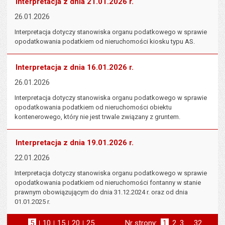
Interpretacja z dnia 21.01.2026 r.
26.01.2026
Interpretacja dotyczy stanowiska organu podatkowego w sprawie
opodatkowania podatkiem od nieruchomości kiosku typu AS.
Interpretacja z dnia 16.01.2026 r.
26.01.2026
Interpretacja dotyczy stanowiska organu podatkowego w sprawie
opodatkowania podatkiem od nieruchomości obiektu
kontenerowego, który nie jest trwale związany z gruntem.
Interpretacja z dnia 19.01.2026 r.
22.01.2026
Interpretacja dotyczy stanowiska organu podatkowego w sprawie
opodatkowania podatkiem od nieruchomości fontanny w stanie
prawnym obowiązującym do dnia 31.12.2024 r. oraz od dnia
01.01.2025 r.
5
elementów na stronie
10
elementów
15
elementów
20
elementów
25
elementów
Nr strony:
Strona
1
Strona
2
Strona
3
..
Strona
32