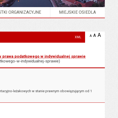
TKI ORGANIZACYJNE
MIEJSKIE OSIEDLA
A
powię
A
domyślna
A
zmniejsz
XML
tekst na
wielkość
tekst 
stronie
tekstu na
stron
stronie
ów prawa podatkowego w indywidualnej sprawie
atkowego-w-indywidualnej-sprawie)
ntacyjno-leżakowych w stanie prawnym obowiązującym od 1