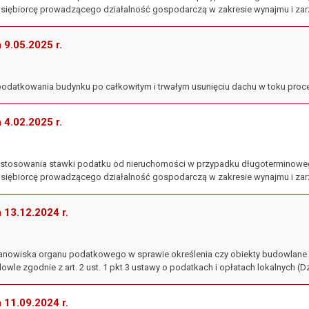
siębiorcę prowadzącego działalność gospodarczą w zakresie wynajmu i zar
a 9.05.2025 r.
opodatkowania budynku po całkowitym i trwałym usunięciu dachu w toku proc
a 4.02.2025 r.
 zastosowania stawki podatku od nieruchomości w przypadku długoterminowe
siębiorcę prowadzącego działalność gospodarczą w zakresie wynajmu i zar
a 13.12.2024 r.
 stanowiska organu podatkowego w sprawie określenia czy obiekty budowla
le zgodnie z art. 2 ust. 1 pkt 3 ustawy o podatkach i opłatach lokalnych (Dz. 
a 11.09.2024 r.