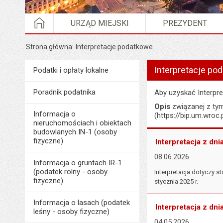
STRONA GŁÓWNA
URZĄD MIEJSKI
PREZYDENT
Strona główna
Interpretacje podatkowe
Wyświetlono artykuł "I
Interpretacje po
Menu
Podatki i opłaty lokalne
Podatki i opłaty lokalne
Poradnik podatnika
Aby uzyskać Interpr
Opis
związanej z t
Informacja o
(https://bip.um.wro
nieruchomościach i obiektach
budowlanych IN-1 (osoby
fizyczne)
Interpretacja z dni
08.06.2026
Informacja o gruntach IR-1
(podatek rolny - osoby
Interpretacja dotyczy
fizyczne)
stycznia 2025 r.
Informacja o lasach (podatek
Interpretacja z dni
leśny - osoby fizyczne)
04.05.2026