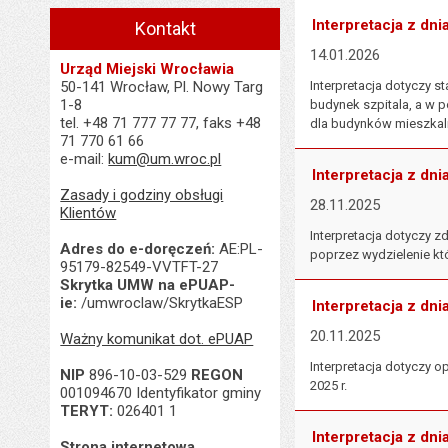
Interpretacja z dni
Kontakt
14.01.2026
Urząd Miejski Wrocławia
50-141 Wrocław, Pl. Nowy Targ
Interpretacja dotyczy 
1-8
budynek szpitala, a w 
tel. +48 71 777 77 77, faks +48
dla budynków mieszkaln
71 770 61 66
e-mail:
kum@um.wroc.pl
Interpretacja z dni
Zasady i godziny obsługi
28.11.2025
Klientów
Interpretacja dotyczy 
Adres do e-doręczeń:
AE:PL-
poprzez wydzielenie któ
95179-82549-VVTFT-27
Skrytka UMW na ePUAP-
ie:
/umwroclaw/SkrytkaESP
Interpretacja z dni
20.11.2025
Ważny komunikat dot. ePUAP
Interpretacja dotyczy 
NIP
896-10-03-529
REGON
2025 r.
001094670 Identyfikator gminy
TERYT:
026401 1
Interpretacja z dni
Strona internetowa