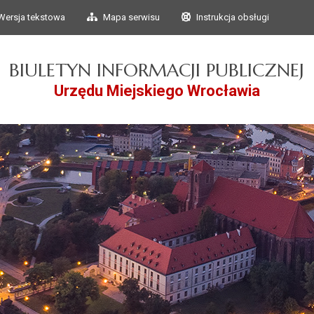
Przejdź do głównego
Przejdź do treści
Wersja tekstowa
Mapa serwisu
Instrukcja obsługi
menu
BIULETYN INFORMACJI PUBLICZNEJ
Urzędu Miejskiego Wrocławia