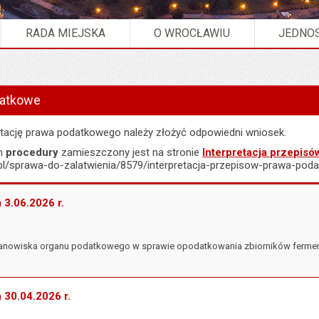
RADA MIEJSKA
O WROCŁAWIU
JEDNOS
nterpretacje podatkowe".
datkowe
etację prawa podatkowego należy złożyć odpowiedni wniosek.
ym
procedury
zamieszczony jest na stronie
Interpretacja przepis
c.pl/sprawa-do-zalatwienia/8579/interpretacja-przepisow-prawa-pod
a 3.06.2026 r.
 stanowiska organu podatkowego w sprawie opodatkowania zbiorników ferme
a 30.04.2026 r.