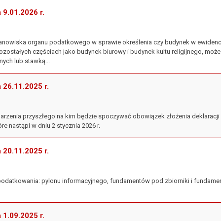
a 9.01.2026 r.
stanowiska organu podatkowego w sprawie określenia czy budynek w ewidencj
pozostałych częściach jako budynek biurowy i budynek kultu religijnego, 
ych lub stawką...
a 26.11.2025 r.
zdarzenia przyszłego na kim będzie spoczywać obowiązek złożenia deklaracj
re nastąpi w dniu 2 stycznia 2026 r.
a 20.11.2025 r.
opodatkowania: pylonu informacyjnego, fundamentów pod zbiorniki i fundame
a 1.09.2025 r.