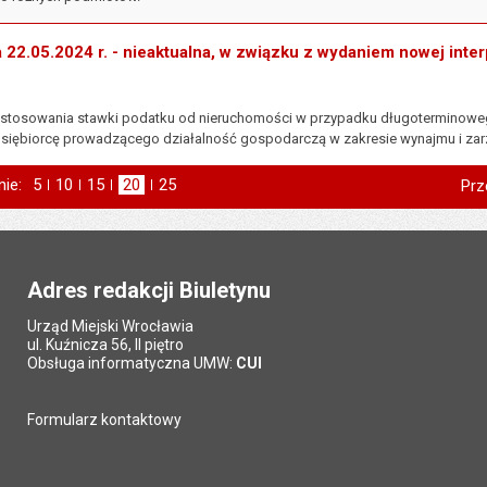
a 22.05.2024 r. - nieaktualna, w związku z wydaniem nowej interp
 zastosowania stawki podatku od nieruchomości w przypadku długoterminowe
siębiorcę prowadzącego działalność gospodarczą w zakresie wynajmu i zar
nie:
Pokaż
5
elementów na stronie
Pokaż
10
elementów
Pokaż
15
elementów
Pokaż
20
elementów
Pokaż
25
elementów
Prz
na stronie
na stronie
na stronie
na stronie
Adres redakcji Biuletynu
Urząd Miejski Wrocławia
ul. Kuźnicza 56, II piętro
Obsługa informatyczna UMW:
CUI
Formularz kontaktowy