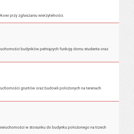
owi przy zgłaszaniu wierzytelności.
ruchomości budynków pełniących funkcję domu studenta oraz
ruchomości gruntów oraz budowli położonych na terenach
 nieruchomości w stosunku do budynku położonego na trzech