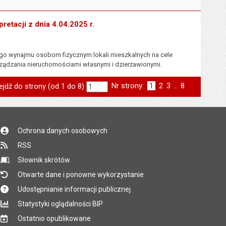
retacji z dnia 4.04.2025 r.
go wynajmu osobom fizycznym lokali mieszkalnych na cele
ządzania nieruchomościami własnymi i dzierżawionymi.
Nr strony:
Strona
1
Strona
2
Strona
3
..
Strona
8
ejdź do strony (od 1 do 8)
st
następna
Ochrona danych osobowych
RSS
Słownik skrótów
Otwarte dane i ponowne wykorzystanie
Udostępnianie informacji publicznej
Statystyki oglądalności BIP
Ostatnio opublikowane