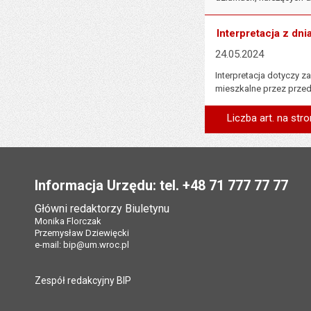
Interpretacja z dni
24.05.2024
Interpretacja dotyczy
mieszkalne przez przed
Liczba art. na stro
Stopka
Informacja Urzędu: tel. +48 71 777 77 77
Główni redaktorzy Biuletynu
Monika Florczak
Przemysław Dziewięcki
e-mail:
bip@um.wroc.pl
Zespół redakcyjny BIP