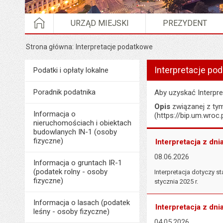
STRONA GŁÓWNA
URZĄD MIEJSKI
PREZYDENT
Strona główna
Interpretacje podatkowe
Wyświetlono artykuł "I
Interpretacje po
Menu
Podatki i opłaty lokalne
Podatki i opłaty lokalne
Poradnik podatnika
Aby uzyskać Interpr
Opis
związanej z t
Informacja o
(https://bip.um.wro
nieruchomościach i obiektach
budowlanych IN-1 (osoby
fizyczne)
Interpretacja z dni
08.06.2026
Informacja o gruntach IR-1
(podatek rolny - osoby
Interpretacja dotyczy
fizyczne)
stycznia 2025 r.
Informacja o lasach (podatek
Interpretacja z dni
leśny - osoby fizyczne)
04.05.2026