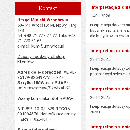
Interpretacja z dni
Kontakt
14.01.2026
Urząd Miejski Wrocławia
50-141 Wrocław, Pl. Nowy Targ
Interpretacja dotyczy 
1-8
budynek szpitala, a w 
tel. +48 71 777 77 77, faks +48
dla budynków mieszkaln
71 770 61 66
e-mail:
kum@um.wroc.pl
Interpretacja z dni
Zasady i godziny obsługi
28.11.2025
Klientów
Interpretacja dotyczy 
Adres do e-doręczeń:
AE:PL-
poprzez wydzielenie któ
95179-82549-VVTFT-27
Skrytka UMW na ePUAP-
ie:
/umwroclaw/SkrytkaESP
Interpretacja z dni
20.11.2025
Ważny komunikat dot. ePUAP
Interpretacja dotyczy 
NIP
896-10-03-529
REGON
2025 r.
001094670 Identyfikator gminy
TERYT:
026401 1
Interpretacja z dni
Strona internetowa