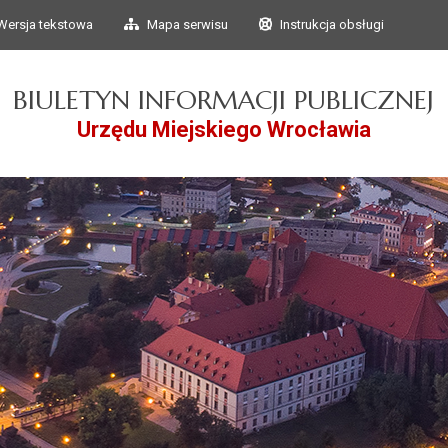
Przejdź do głównego
Przejdź do treści
Wersja tekstowa
Mapa serwisu
Instrukcja obsługi
menu
BIULETYN INFORMACJI PUBLICZNEJ
Urzędu Miejskiego Wrocławia