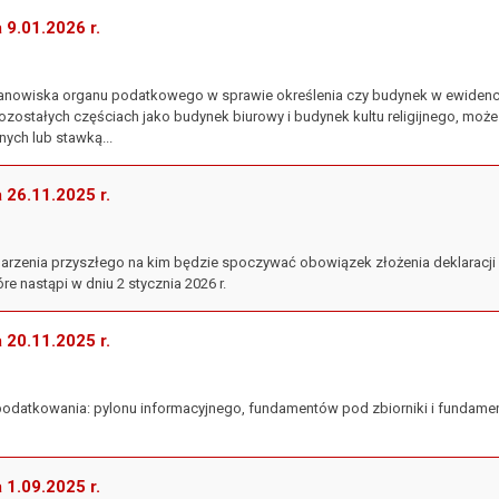
a 9.01.2026 r.
stanowiska organu podatkowego w sprawie określenia czy budynek w ewidencj
pozostałych częściach jako budynek biurowy i budynek kultu religijnego, 
ych lub stawką...
a 26.11.2025 r.
zdarzenia przyszłego na kim będzie spoczywać obowiązek złożenia deklaracj
re nastąpi w dniu 2 stycznia 2026 r.
a 20.11.2025 r.
opodatkowania: pylonu informacyjnego, fundamentów pod zbiorniki i fundame
a 1.09.2025 r.