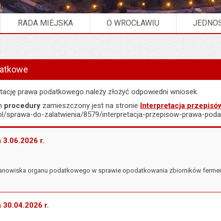
RADA MIEJSKA
O WROCŁAWIU
JEDNOS
nterpretacje podatkowe".
datkowe
etację prawa podatkowego należy złożyć odpowiedni wniosek.
ym
procedury
zamieszczony jest na stronie
Interpretacja przepis
c.pl/sprawa-do-zalatwienia/8579/interpretacja-przepisow-prawa-pod
a 3.06.2026 r.
 stanowiska organu podatkowego w sprawie opodatkowania zbiorników ferme
a 30.04.2026 r.