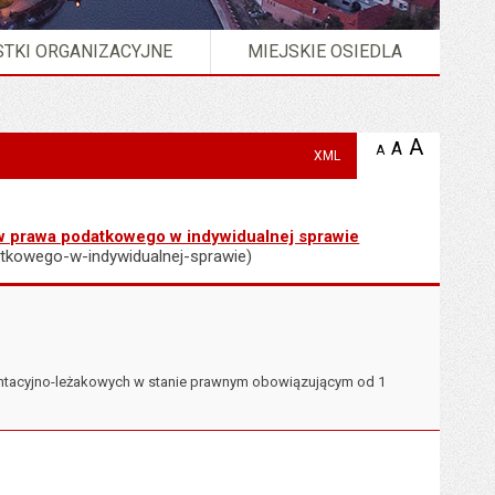
TKI ORGANIZACYJNE
MIEJSKIE OSIEDLA
A
powię
A
domyślna
A
zmniejsz
XML
tekst na
wielkość
tekst 
stronie
tekstu na
stron
stronie
ów prawa podatkowego w indywidualnej sprawie
atkowego-w-indywidualnej-sprawie)
ntacyjno-leżakowych w stanie prawnym obowiązującym od 1