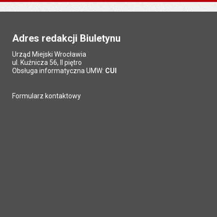
na stronie
na stronie
na stronie
na stronie
Adres redakcji Biuletynu
Urząd Miejski Wrocławia
ul. Kuźnicza 56, II piętro
Obsługa informatyczna UMW:
CUI
Formularz kontaktowy