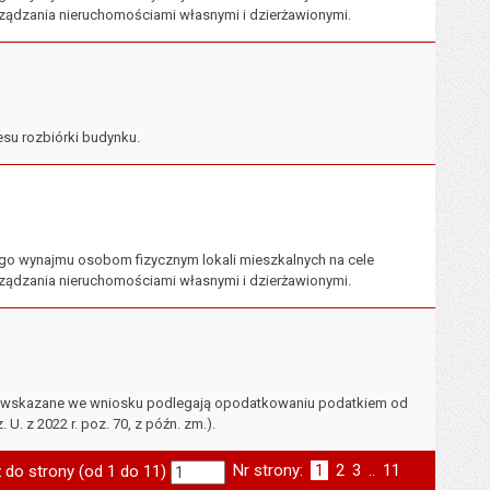
ządzania nieruchomościami własnymi i dzierżawionymi.
esu rozbiórki budynku.
go wynajmu osobom fizycznym lokali mieszkalnych na cele
ządzania nieruchomościami własnymi i dzierżawionymi.
ne wskazane we wniosku podlegają opodatkowaniu podatkiem od
U. z 2022 r. poz. 70, z późn. zm.).
Nr strony:
Strona
1
Strona
2
Strona
3
..
Strona
11
 do strony (od 1 do 11)