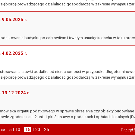
siębiorcę prowadzącego działalność gospodarczą w zakresie wynajmu i zar
a 9.05.2025 r.
opodatkowania budynku po całkowitym i trwałym usunięciu dachu w toku proc
a 4.02.2025 r.
 zastosowania stawki podatku od nieruchomości w przypadku długoterminowe
siębiorcę prowadzącego działalność gospodarczą w zakresie wynajmu i zar
a 13.12.2024 r.
 stanowiska organu podatkowego w sprawie określenia czy obiekty budowla
le zgodnie z art. 2 ust. 1 pkt 3 ustawy o podatkach i opłatach lokalnych (Dz. 
nie:
Pokaż
5
elementów na stronie
Pokaż
10
elementów
Pokaż
15
elementów
Pokaż
20
elementów
Pokaż
25
elementów
Przejdź