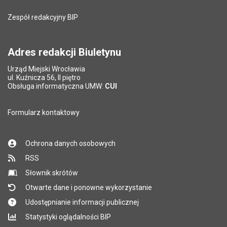
Liczba wyświetleń:
204
Zespół redakcyjny BIP
Pytanie antyspamowe
Podaj słownie
Pole wymagane
wynik działania: 2 razy 3
*
Adres redakcji Biuletynu
Urząd Miejski Wrocławia
*
ul. Kuźnicza 56, II piętro
Pole wymagane
Obsługa informatyczna UMW:
CUI
Formularz kontaktowy
Ochrona danych osobowych
RSS
Słownik skrótów
Otwarte dane i ponowne wykorzystanie
Udostępnianie informacji publicznej
Statystyki oglądalności BIP