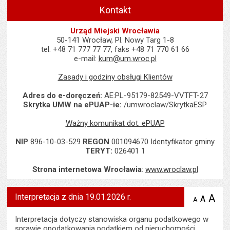
Kontakt
Urząd Miejski Wrocławia
50-141 Wrocław, Pl. Nowy Targ 1-8
tel. +48 71 777 77 77, faks +48 71 770 61 66
e-mail:
kum@um.wroc.pl
Zasady i godziny obsługi Klientów
Adres do e-doręczeń:
AE:PL-95179-82549-VVTFT-27
Skrytka UMW na ePUAP-ie:
/umwroclaw/SkrytkaESP
Ważny komunikat dot. ePUAP
NIP
896-10-03-529
REGON
001094670 Identyfikator gminy
TERYT:
026401 1
Strona internetowa Wrocławia
:
www.wroclaw.pl
Interpretacja z dnia 19.01.2026 r.
A
po
A
domyś
A
zmniejsz
tekst na
wielk
te
stronie
tekstu
Interpretacja dotyczy stanowiska organu podatkowego w
s
stron
sprawie opodatkowania podatkiem od nieruchomości