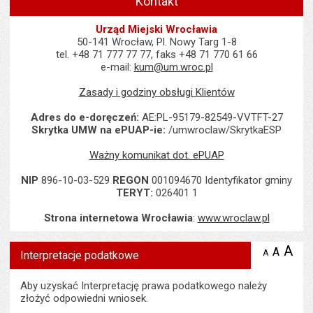
Kontakt
Urząd Miejski Wrocławia
50-141 Wrocław, Pl. Nowy Targ 1-8
tel. +48 71 777 77 77, faks +48 71 770 61 66
e-mail:
kum@um.wroc.pl
Zasady i godziny obsługi Klientów
Adres do e-doręczeń:
AE:PL-95179-82549-VVTFT-27
Skrytka UMW na ePUAP-ie:
/umwroclaw/SkrytkaESP
Ważny komunikat dot. ePUAP
NIP
896-10-03-529
REGON
001094670 Identyfikator gminy
TERYT:
026401 1
Strona internetowa Wrocławia
:
www.wroclaw.pl
Wyświetlono artykuł "Interpretacje podatkowe".
A
po
A
domyś
A
zmniejsz
Interpretacje podatkowe
tekst na
wielk
te
stronie
tekstu
s
Aby uzyskać Interpretację prawa podatkowego należy
stron
złożyć odpowiedni wniosek.