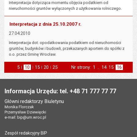
Interpretacja dotycząca momentu objęcia podatkiem od
nieruchomości gruntów wyłączonych z użytkowania rolniczego.
Interpretacja z dnia 25.10.2007 r.
27.04.2010
Interpretacja dot. opodatkowania podatkiem od nieruchomości
gruntów, budynków i budowli, przekazanych aportem do spółki z
o.o. przez Gminę Wrocław.
5
elementów na stronie
10
elementów
15
elementów
20
elementów
25
elementów
Nr strony:
Strona
1
..
Strona
14
Strona
15
Strona
16
na stronie
na stronie
na stronie
na stronie
strona
poprzednia
Stopka
Informacja Urzędu: tel. +48 71 777 77 77
Główni redaktorzy Biuletynu
Monika Florczak
Przemysław Dziewięcki
e-mail:
bip@um.wroc.pl
Zespół redakcyjny BIP