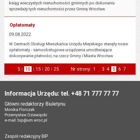
ksiąg wieczystych nieruchomości gminnych po dokonaniu
sprzedaży tych nieruchomości przez Gminę Wrocław.
Opłatomaty
09.08.2022
W Centrach Obsługi Mieszkańca Urzędu Miejskiego stanęły nowe
opłatomaty - samoobsługowe urządzenia umożliwiające
dokonywanie płatności, na rzecz Gminy i Miasta Wrocław
5
elementów na stronie
10
elementów
15
elementów
20
elementów
25
elementów
Nr strony:
Strona
1
..
Strona
3
Strona
4
Strona
5
Strona
6
Strona
7
na stronie
na stronie
na stronie
na stronie
strona
st
poprzednia
następna
Stopka
Informacja Urzędu: tel. +48 71 777 77 77
Główni redaktorzy Biuletynu
Monika Florczak
Przemysław Dziewięcki
e-mail:
bip@um.wroc.pl
Zespół redakcyjny BIP