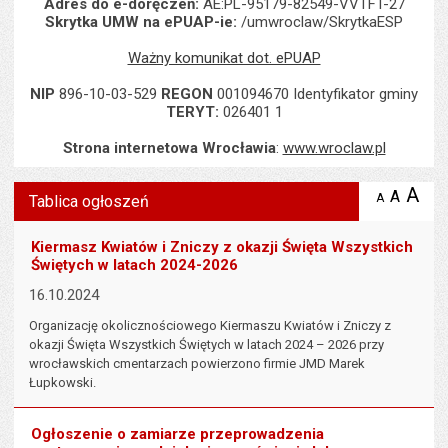
Adres do e-doręczeń:
AE:PL-95179-82549-VVTFT-27
Skrytka UMW na ePUAP-ie:
/umwroclaw/SkrytkaESP
Ważny komunikat dot. ePUAP
NIP
896-10-03-529
REGON
001094670 Identyfikator gminy
TERYT:
026401 1
Strona internetowa Wrocławia
:
www.wroclaw.pl
Wyświetlono artykuł "Tablica ogłoszeń".
A
po
A
domyś
A
zmniejsz
Tablica ogłoszeń
tekst na
wielk
te
stronie
tekstu
s
Kiermasz Kwiatów i Zniczy z okazji Święta Wszystkich
stron
Świętych w latach 2024-2026
16.10.2024
Organizację okolicznościowego Kiermaszu Kwiatów i Zniczy z
okazji Święta Wszystkich Świętych w latach 2024 – 2026 przy
wrocławskich cmentarzach powierzono firmie JMD Marek
Łupkowski.
Ogłoszenie o zamiarze przeprowadzenia