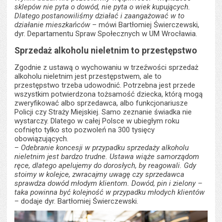
sklepów nie pyta o dowód, nie pyta o wiek kupujących.
Dlatego postanowiliśmy działać i zaangażować w to
działanie mieszkańców
– mówi Bartłomiej Świerczewski,
dyr. Departamentu Spraw Społecznych w UM Wrocławia.
Sprzedaż alkoholu nieletnim to przestępstwo
Zgodnie z ustawą o wychowaniu w trzeźwości sprzedaż
alkoholu nieletnim jest przestępstwem, ale to
przestępstwo trzeba udowodnić. Potrzebna jest przede
wszystkim potwierdzona tożsamość dziecka, którą mogą
zweryfikować albo sprzedawca, albo funkcjonariusze
Policji czy Straży Miejskiej. Samo zeznanie świadka nie
wystarczy. Dlatego w całej Polsce w ubiegłym roku
cofnięto tylko sto pozwoleń na 300 tysięcy
obowiązujących.
–
Odebranie koncesji w przypadku sprzedaży alkoholu
nieletnim jest bardzo trudne. Ustawa wiąże samorządom
ręce, dlatego apelujemy do dorosłych, by reagowali. Gdy
stoimy w kolejce, zwracajmy uwagę czy sprzedawca
sprawdza dowód młodym klientom. Dowód, pin i zielony –
taka powinna być kolejność w przypadku młodych klientów
– dodaje dyr. Bartłomiej Świerczewski.