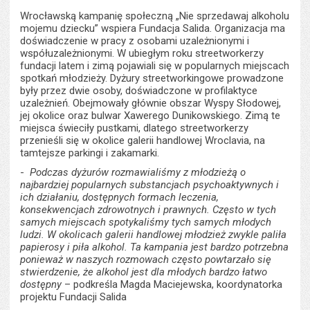
Wrocławską kampanię społeczną „Nie sprzedawaj alkoholu
mojemu dziecku” wspiera Fundacja Salida. Organizacja ma
doświadczenie w pracy z osobami uzależnionymi i
współuzależnionymi. W ubiegłym roku streetworkerzy
fundacji latem i zimą pojawiali się w popularnych miejscach
spotkań młodzieży. Dyżury streetworkingowe prowadzone
były przez dwie osoby, doświadczone w profilaktyce
uzależnień. Obejmowały głównie obszar Wyspy Słodowej,
jej okolice oraz bulwar Xawerego Dunikowskiego. Zimą te
miejsca świeciły pustkami, dlatego streetworkerzy
przenieśli się w okolice galerii handlowej Wroclavia, na
tamtejsze parkingi i zakamarki.
-
Podczas dyżurów rozmawialiśmy z młodzieżą o
najbardziej popularnych substancjach psychoaktywnych i
ich działaniu, dostępnych formach leczenia,
konsekwencjach zdrowotnych i prawnych. Często w tych
samych miejscach spotykaliśmy tych samych młodych
ludzi. W okolicach galerii handlowej młodzież zwykle paliła
papierosy i piła alkohol. Ta kampania jest bardzo potrzebna
ponieważ w naszych rozmowach często powtarzało się
stwierdzenie, że alkohol jest dla młodych bardzo łatwo
dostępny
– podkreśla Magda Maciejewska, koordynatorka
projektu Fundacji Salida