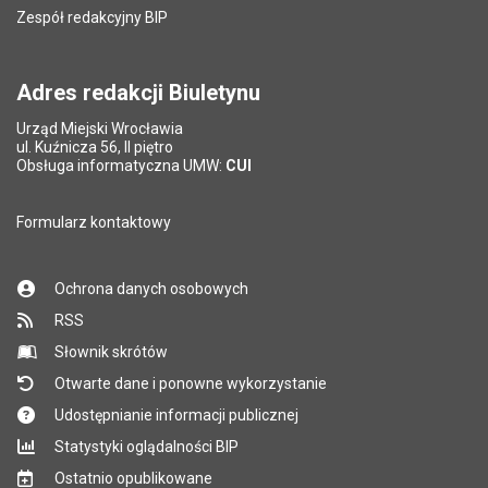
Zespół redakcyjny BIP
Pytanie antyspamowe
Podaj słownie
Pole wymagane
wynik działania: 5 plus 7
*
Adres redakcji Biuletynu
Urząd Miejski Wrocławia
*
ul. Kuźnicza 56, II piętro
Pole wymagane
Obsługa informatyczna UMW:
CUI
Formularz kontaktowy
Ochrona danych osobowych
RSS
Słownik skrótów
Otwarte dane i ponowne wykorzystanie
Udostępnianie informacji publicznej
Statystyki oglądalności BIP
Ostatnio opublikowane