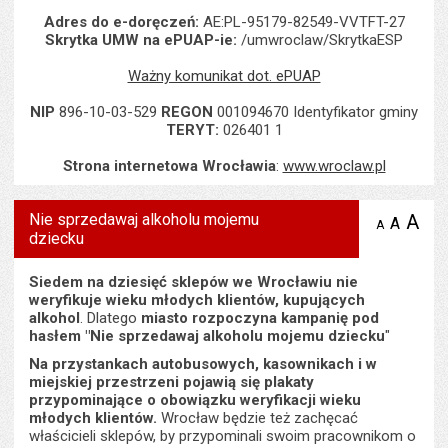
Adres do e-doręczeń:
AE:PL-95179-82549-VVTFT-27
Skrytka UMW na ePUAP-ie:
/umwroclaw/SkrytkaESP
Ważny komunikat dot. ePUAP
NIP
896-10-03-529
REGON
001094670 Identyfikator gminy
TERYT:
026401 1
Strona internetowa Wrocławia
:
www.wroclaw.pl
Nie sprzedawaj alkoholu mojemu
A
po
A
domyś
A
zmniejsz
dziecku
tekst na
wielk
te
stronie
tekstu
s
stron
Siedem na dziesięć sklepów we Wrocławiu nie
weryfikuje wieku młodych klientów, kupujących
alkohol
. Dlatego
miasto rozpoczyna kampanię pod
hasłem "Nie sprzedawaj alkoholu mojemu dziecku
"
Na przystankach autobusowych, kasownikach i w
miejskiej przestrzeni pojawią się plakaty
przypominające o obowiązku weryfikacji wieku
młodych klientów.
Wrocław będzie też zachęcać
właścicieli sklepów, by przypominali swoim pracownikom o