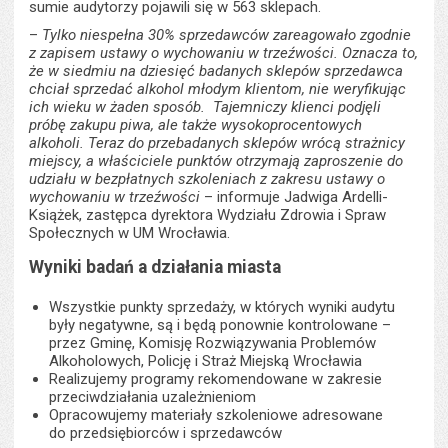
sumie audytorzy pojawili się w 563 sklepach.
–
Tylko niespełna 30% sprzedawców zareagowało zgodnie
z zapisem ustawy o wychowaniu w trzeźwości. Oznacza to,
że w siedmiu na dziesięć badanych sklepów sprzedawca
chciał sprzedać alkohol młodym klientom, nie weryfikując
ich wieku w żaden sposób. Tajemniczy klienci podjęli
próbę zakupu piwa, ale także wysokoprocentowych
alkoholi. Teraz do przebadanych sklepów wrócą strażnicy
miejscy, a właściciele punktów otrzymają zaproszenie do
udziału w bezpłatnych szkoleniach z zakresu ustawy o
wychowaniu w trzeźwości
– informuje Jadwiga Ardelli-
Książek, zastępca dyrektora Wydziału Zdrowia i Spraw
Społecznych w UM Wrocławia.
Wyniki badań a działania miasta
Wszystkie punkty sprzedaży, w których wyniki audytu
były negatywne, są i będą ponownie kontrolowane –
przez Gminę, Komisję Rozwiązywania Problemów
Alkoholowych, Policję i Straż Miejską Wrocławia
Realizujemy programy rekomendowane w zakresie
przeciwdziałania uzależnieniom
Opracowujemy materiały szkoleniowe adresowane
do przedsiębiorców i sprzedawców