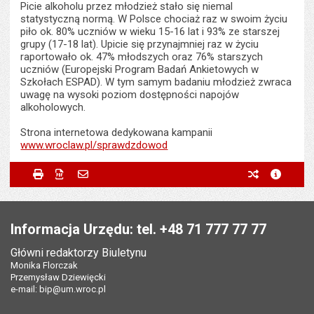
Picie alkoholu przez młodzież stało się niemal
statystyczną normą. W Polsce chociaż raz w swoim życiu
piło ok. 80% uczniów w wieku 15-16 lat i 93% ze starszej
grupy (17-18 lat). Upicie się przynajmniej raz w życiu
raportowało ok. 47% młodszych oraz 76% starszych
uczniów (Europejski Program Badań Ankietowych w
Szkołach ESPAD). W tym samym badaniu młodzież zwraca
uwagę na wysoki poziom dostępności napojów
alkoholowych.
Strona internetowa dedykowana kampanii
www.wroclaw.pl/sprawdzdowod
Metryczka
Powiadom znajomego
Odpowiedzialny za treść:
Agata Dzikowska
Drukuj
Zapisz do PDF
Powiadom znajomego
poprzednie w
metryc
Powiadom znajomego
Pole wymagane
Twoje imię i nazwisko
*
Data wytworzenia:
10.02.2023
Stopka
Opublikował w BIP:
Monika Florczak
Pole wymagane
Twój adres e-mail
*
Informacja Urzędu: tel. +48 71 777 77 77
Data opublikowania:
10.02.2023 14:12
Główni redaktorzy Biuletynu
Pole wymagane
Tytuł e-maila
*
Monika Florczak
Ostatnio zaktualizował:
Monika Florczak
Przemysław Dziewięcki
Data ostatniej aktualizacji:
10.02.2023 14:19
e-mail:
bip@um.wroc.pl
Pole wymagane
Adres e-mail znajomego
*
Liczba wyświetleń:
617