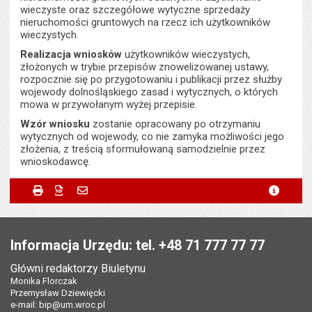
wieczyste oraz szczegółowe wytyczne sprzedaży
nieruchomości gruntowych na rzecz ich użytkowników
wieczystych.
Realizacja wniosków
użytkowników wieczystych,
złożonych w trybie przepisów znowelizowanej ustawy,
rozpocznie się po przygotowaniu i publikacji przez służby
wojewody dolnośląskiego zasad i wytycznych, o których
mowa w przywołanym wyżej przepisie.
Wzór wniosku
zostanie opracowany po otrzymaniu
wytycznych od wojewody, co nie zamyka możliwości jego
złożenia, z treścią sformułowaną samodzielnie przez
wnioskodawcę.
Metryczka
Powiadom znajomego
Odpowiedzialny za treść:
Agnieszka Cybulska-
Drukuj
Zapisz do PDF
Powiadom znajomego
metryc
Powiadom znajomego
Pole wymagane
Twoje imię i nazwisko
*
Małycha
Stopka
Data wytworzenia:
03.10.2023
Pole wymagane
Twój adres e-mail
*
Informacja Urzędu: tel. +48 71 777 77 77
Opublikował w BIP:
Monika Florczak
Główni redaktorzy Biuletynu
Data opublikowania:
03.10.2023 13:54
Pole wymagane
Tytuł e-maila
*
Monika Florczak
Przemysław Dziewięcki
Liczba wyświetleń:
1843
e-mail:
bip@um.wroc.pl