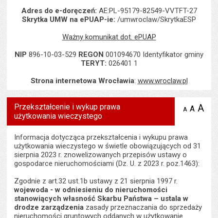
Adres do e-doręczeń:
AE:PL-95179-82549-VVTFT-27
Skrytka UMW na ePUAP-ie:
/umwroclaw/SkrytkaESP
Ważny komunikat dot. ePUAP
NIP
896-10-03-529
REGON
001094670 Identyfikator gminy
TERYT:
026401 1
Strona internetowa Wrocławia
:
www.wroclaw.pl
Przekształcenie i wykup prawa
A
po
A
domyś
A
zmniejsz
użytkowania wieczystego
tekst na
wielk
te
stronie
tekstu
s
stron
Informacja dotycząca przekształcenia i wykupu prawa
użytkowania wieczystego w świetle obowiązujących od 31
sierpnia 2023 r. znowelizowanych przepisów ustawy o
gospodarce nieruchomościami (Dz. U. z 2023 r. poz.1463):
Zgodnie z art.32 ust.1b ustawy z 21 sierpnia 1997 r.
wojewoda - w odniesieniu do nieruchomości
stanowiących własność Skarbu Państwa – ustala w
drodze zarządzenia
zasady przeznaczania do sprzedaży
nieruchomości gruntowych oddanych w użytkowanie