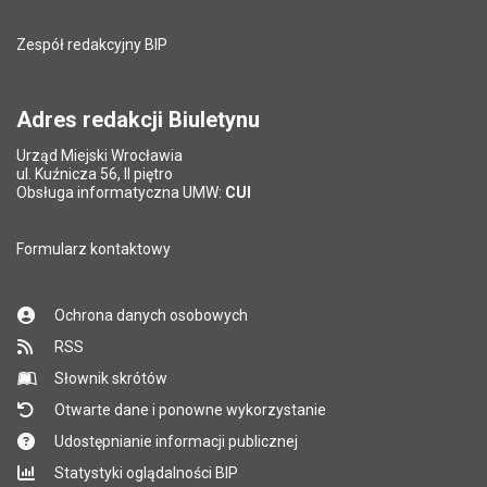
Pole wymagane
Adres e-mail znajomego
*
Zespół redakcyjny BIP
Pytanie antyspamowe
Podaj słownie
Pole wymagane
wynik działania: 5 plus 7
*
Adres redakcji Biuletynu
Urząd Miejski Wrocławia
*
ul. Kuźnicza 56, II piętro
Pole wymagane
Obsługa informatyczna UMW:
CUI
Formularz kontaktowy
Ochrona danych osobowych
RSS
Słownik skrótów
Otwarte dane i ponowne wykorzystanie
Udostępnianie informacji publicznej
Statystyki oglądalności BIP