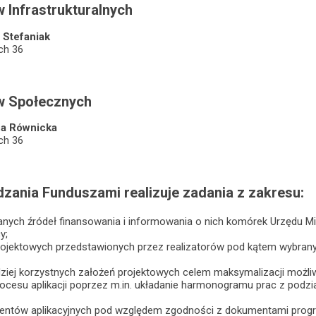
w Infrastrukturalnych
Stefaniak
ich 36
ów Społecznych
a Równicka
ich 36
zania Funduszami realizuje zadania z zakresu:
nych źródeł finansowania i informowania o nich komórek Urzędu Mie
y;
projektowych przedstawionych przez realizatorów pod kątem wybran
dziej korzystnych założeń projektowych celem maksymalizacji możl
ocesu aplikacji poprzez m.in. układanie harmonogramu prac z podz
mentów aplikacyjnych pod względem zgodności z dokumentami progr