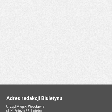
Adres redakcji Biuletynu
Urząd Miejski Wrocławia
ul. Kuźnicza 56, II piętro