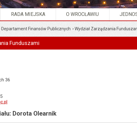
RADA MIEJSKA
O WROCŁAWIU
JEDNOS
Departament Finansów Publicznych
Wydział Zarządzania Fundusza
ania Funduszami
ich 36
55
c.pl
ału: Dorota Olearnik