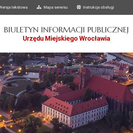
Przejdź do głównego
Przejdź do treści
Wersja tekstowa
Mapa serwisu
Instrukcja obsługi
menu
BIULETYN INFORMACJI PUBLICZNEJ
Urzędu Miejskiego Wrocławia