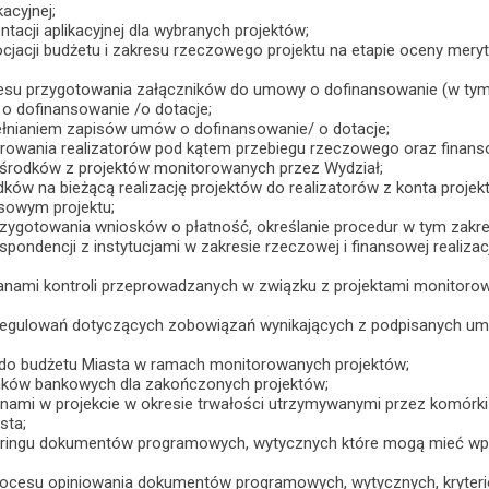
acyjnej;
tacji aplikacyjnej dla wybranych projektów;
jacji budżetu i zakresu rzeczowego projektu na etapie oceny meryt
esu przygotowania załączników do umowy o dofinansowanie (w tym 
o dofinansowanie /o dotacje;
łnianiem zapisów umów o dofinansowanie/ o dotacje;
rowania realizatorów pod kątem przebiegu rzeczowego oraz finanso
 środków z projektów monitorowanych przez Wydział;
dków na bieżącą realizację projektów do realizatorów z konta proj
sowym projektu;
zygotowania wniosków o płatność, określanie procedur w tym zakre
pondencji z instytucjami w zakresie rzeczowej i finansowej realizacj
anami kontroli przeprowadzanych w związku z projektami monitorow
egulowań dotyczących zobowiązań wynikających z podpisanych umó
n do budżetu Miasta w ramach monitorowanych projektów;
ków bankowych dla zakończonych projektów;
nami w projekcie w okresie trwałości utrzymywanymi przez komórki 
sta;
ringu dokumentów programowych, wytycznych które mogą mieć wpływ
ocesu opiniowania dokumentów programowych, wytycznych, kryteri