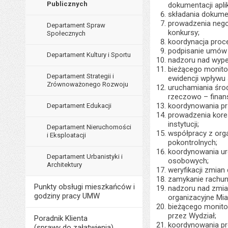
Publicznych
dokumentacji aplik
składania dokumen
prowadzenia negoc
Departament Spraw
konkursy;
Społecznych
koordynacja proc
podpisanie umów 
Departament Kultury i Sportu
nadzoru nad wype
bieżącego monito
Departament Strategii i
ewidencji wpływu
Zrównoważonego Rozwoju
uruchamiania śro
rzeczowo – finan
koordynowania pr
Departament Edukacji
prowadzenia kores
instytucji;
Departament Nieruchomości
współpracy z org
i Eksploatacji
pokontrolnych;
koordynowania ur
Departament Urbanistyki i
osobowych;
Architektury
weryfikacji zmia
zamykanie rachun
Punkty obsługi mieszkańców i
nadzoru nad zmia
godziny pracy UMW
organizacyjne Mia
bieżącego monito
przez Wydział;
Poradnik Klienta
koordynowania pr
(sprawy do załatwienia)