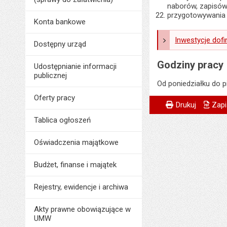
naborów, zapisów
przygotowywania 
Konta bankowe
Inwestycje dof
Dostępny urząd
Godziny pracy
Udostępnianie informacji
publicznej
Od poniedziałku do p
Oferty pracy
Metryczka
Powiadom znajome
Odpowiedzialny za 
Drukuj
Zapi
Tablica ogłoszeń
Data wytworzenia:
Opublikował w BIP
Oświadczenia majątkowe
Data opublikowani
Budżet, finanse i majątek
Ostatnio zaktualiz
Rejestry, ewidencje i archiwa
Data ostatniej aktua
Liczba wyświetleń:
Akty prawne obowiązujące w
UMW