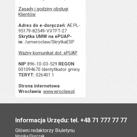
Zasady i godziny obsługi
Klientów
Adres do e-doręczeń:
AE:PL-
95179-82549-VVTFT-27
Skrytka UMW na ePUAP-
ie:
/umwroclaw/SkrytkaESP
Ważny komunikat dot. ePUAP
NIP
896-10-03-529
REGON
001094670 Identyfikator gminy
TERYT:
026401 1
Strona internetowa
Wrocławia
:
www.wroclaw.pl
Stopka
Informacja Urzędu: tel. +48 71 777 77 77
Główni redaktorzy Biuletynu
Monika Florczak