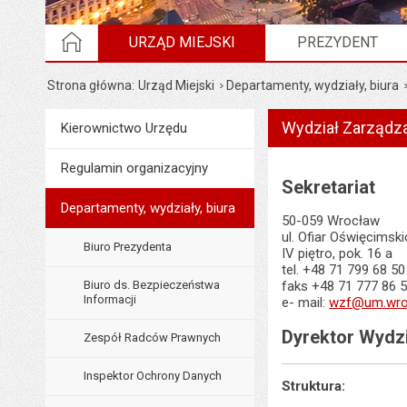
STRONA GŁÓWNA
URZĄD MIEJSKI
PREZYDENT
Strona główna
Urząd Miejski
Departamenty, wydziały, biura
Wydział Zarządz
Menu
Kierownictwo Urzędu
Urząd Miejski
Regulamin organizacyjny
Sekretariat
Departamenty, wydziały, biura
50-059 Wrocław
ul. Ofiar Oświęcimsk
Biuro Prezydenta
IV piętro, pok. 16 a
tel. +48 71 799 68 50
Biuro ds. Bezpieczeństwa
faks +48 71 777 86 
Informacji
e- mail:
wzf@um.wro
Dyrektor Wydzi
Zespół Radców Prawnych
Inspektor Ochrony Danych
Struktura: