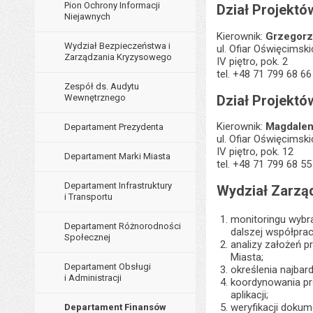
Pion Ochrony Informacji
Dział Projektó
Niejawnych
Kierownik:
Grzegorz 
Wydział Bezpieczeństwa i
ul. Ofiar Oświęcimsk
Zarządzania Kryzysowego
IV piętro, pok. 2
tel. +48 71 799 68 66
Zespół ds. Audytu
Dział Projekt
Wewnętrznego
Kierownik:
Magdalen
Departament Prezydenta
ul. Ofiar Oświęcimsk
IV piętro, pok. 12
Departament Marki Miasta
tel. +48 71 799 68 55
Departament Infrastruktury
Wydział Zarząd
i Transportu
monitoringu wybra
Departament Różnorodności
dalszej współprac
Społecznej
analizy założeń 
Miasta;
Departament Obsługi
określenia najbar
i Administracji
koordynowania pr
aplikacji;
weryfikacji doku
Departament Finansów