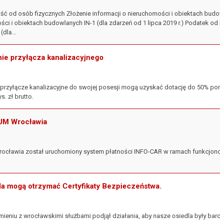
ć od osób fizycznych Złożenie informacji o nieruchomości i obiektach budowl
ości i obiektach budowlanych IN-1 (dla zdarzeń od 1 lipca 2019 r.) Podatek 
dla...
nie przyłącza kanalizacyjnego
przyłącze kanalizacyjne do swojej posesji mogą uzyskać dotację do 50% pon
s. zł brutto.
 UM Wrocławia
ocławia został uruchomiony system płatności INFO-CAR w ramach funkcjono
la mogą otrzymać Certyfikaty Bezpieczeństwa.
ieniu z wrocławskimi służbami podjął działania, aby nasze osiedla były bard