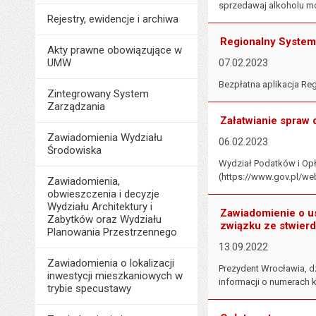
sprzedawaj alkoholu m
Rejestry, ewidencje i archiwa
Regionalny System
Akty prawne obowiązujące w
UMW
07.02.2023
Bezpłatna aplikacja Re
Zintegrowany System
Zarządzania
Załatwianie spraw
Zawiadomienia Wydziału
06.02.2023
Środowiska
Wydział Podatków i Opł
(https://www.gov.pl/web
Zawiadomienia,
obwieszczenia i decyzje
Wydziału Architektury i
Zawiadomienie o us
Zabytków oraz Wydziału
związku ze stwie
Planowania Przestrzennego
13.09.2022
Zawiadomienia o lokalizacji
Prezydent Wrocławia, 
inwestycji mieszkaniowych w
informacji o numerach
trybie specustawy