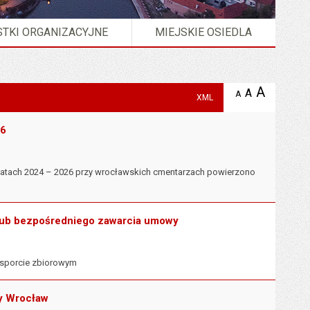
TKI ORGANIZACYJNE
MIEJSKIE OSIEDLA
A
powię
A
domyślna
A
zmniejsz
XML
tekst na
wielkość
tekst 
stronie
tekstu na
stron
26
stronie
 latach 2024 – 2026 przy wrocławskich cmentarzach powierzono
 lub bezpośredniego zawarcia umowy
ansporcie zbiorowym
ny Wrocław