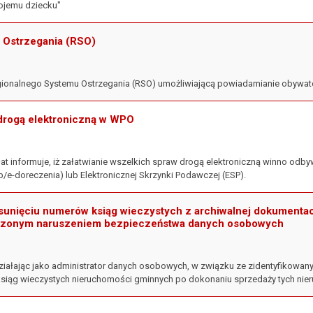
ojemu dziecku"
 Ostrzegania (RSO)
gionalnego Systemu Ostrzegania (RSO) umożliwiającą powiadamianie obywate
 drogą elektroniczną w WPO
at informuje, iż załatwianie wszelkich spraw drogą elektroniczną winno od
/e-doreczenia) lub Elektronicznej Skrzynki Podawczej (ESP).
unięciu numerów ksiąg wieczystych z archiwalnej dokumentacji
rdzonym naruszeniem bezpieczeństwa danych osobowych
działając jako administrator danych osobowych, w związku ze zidentyfikow
 ksiąg wieczystych nieruchomości gminnych po dokonaniu sprzedaży tych ni