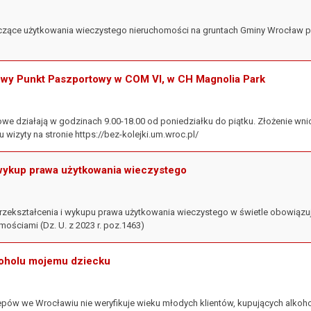
czące użytkowania wieczystego nieruchomości na gruntach Gminy Wrocław p
owy Punkt Paszportowy w COM VI, w CH Magnolia Park
we działają w godzinach 9.00-18.00 od poniedziałku do piątku. Złożenie wn
wizyty na stronie https://bez-kolejki.um.wroc.pl/
 wykup prawa użytkowania wieczystego
rzekształcenia i wykupu prawa użytkowania wieczystego w świetle obowiązu
ościami (Dz. U. z 2023 r. poz.1463)
koholu mojemu dziecku
epów we Wrocławiu nie weryfikuje wieku młodych klientów, kupujących alko