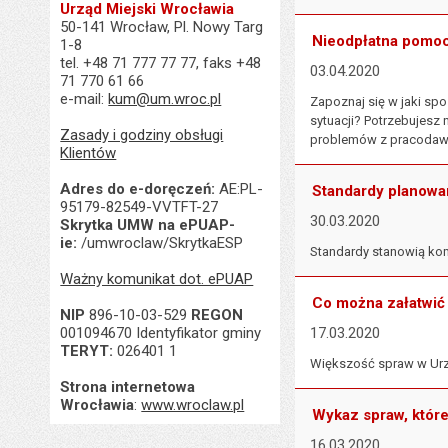
Urząd Miejski Wrocławia
50-141 Wrocław, Pl. Nowy Targ
Nieodpłatna pomoc
1-8
tel. +48 71 777 77 77, faks +48
03.04.2020
71 770 61 66
e-mail:
kum@um.wroc.pl
Zapoznaj się w jaki sp
sytuacji? Potrzebujesz 
Zasady i godziny obsługi
problemów z pracodawcą
Klientów
Adres do e-doręczeń:
AE:PL-
Standardy planowan
95179-82549-VVTFT-27
30.03.2020
Skrytka UMW na ePUAP-
ie:
/umwroclaw/SkrytkaESP
Standardy stanowią kom
Ważny komunikat dot. ePUAP
Co można załatwić
NIP
896-10-03-529
REGON
001094670 Identyfikator gminy
17.03.2020
TERYT:
026401 1
Większość spraw w Urzę
Strona internetowa
Wrocławia
:
www.wroclaw.pl
Wykaz spraw, któr
16.03.2020