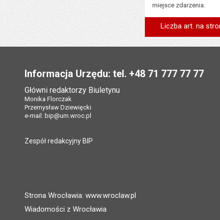
miejsce zdarzenia.
Liczba art. na stro
Stopka
Informacja Urzędu: tel. +48 71 777 77 77
Główni redaktorzy Biuletynu
Monika Florczak
Przemysław Dziewięcki
e-mail:
bip@um.wroc.pl
Zespół redakcyjny BIP
Strona Wrocławia: www.wroclaw.pl
Wiadomości z Wrocławia