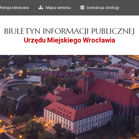
Przejdź do głównego
Przejdź do treści
Wersja tekstowa
Mapa serwisu
Instrukcja obsługi
menu
BIULETYN INFORMACJI PUBLICZNEJ
Urzędu Miejskiego Wrocławia