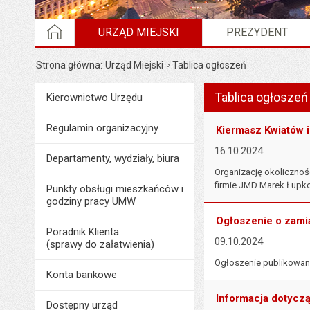
STRONA GŁÓWNA
URZĄD MIEJSKI
PREZYDENT
Strona główna
Urząd Miejski
Tablica ogłoszeń
Wyświetlono artykuł "T
Tablica ogłoszeń
Menu
Kierownictwo Urzędu
Urząd Miejski
Regulamin organizacyjny
Kiermasz Kwiatów i
16.10.2024
Departamenty, wydziały, biura
Organizację okolicznoś
firmie JMD Marek Łupk
Punkty obsługi mieszkańców i
godziny pracy UMW
Ogłoszenie o zami
Poradnik Klienta
09.10.2024
(sprawy do załatwienia)
Ogłoszenie publikowane
Konta bankowe
Informacja dotycz
Dostępny urząd