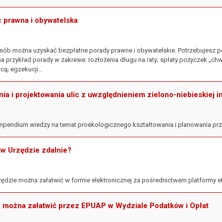
 prawna i obywatelska
osób można uzyskać bezpłatne porady prawne i obywatelskie. Potrzebujesz 
na przykład porady w zakresie: rozłożenia długu na raty; spłaty pożyczek „c
; egzekucji...
ia i projektowania ulic z uwzględnieniem zielono-niebieskiej in
pendium wiedzy na temat proekologicznego kształtowania i planowania prze
 w Urzędzie zdalnie?
dzie można załatwić w formie elektronicznej za pośrednictwem platformy e
e można załatwić przez EPUAP w Wydziale Podatków i Opłat