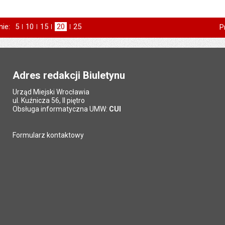
nie:
Pokaż
5
elementów na stronie
Pokaż
10
elementów
Pokaż
15
elementów
Pokaż
20
elementów
Pokaż
25
elementów
P
na stronie
na stronie
na stronie
na stronie
Adres redakcji Biuletynu
Urząd Miejski Wrocławia
ul. Kuźnicza 56, II piętro
Obsługa informatyczna UMW:
CUI
Formularz kontaktowy