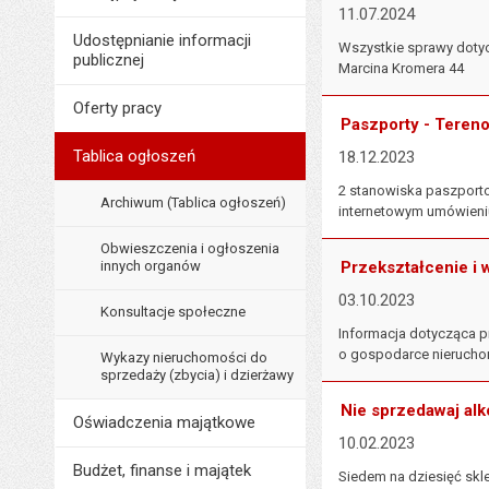
11.07.2024
Udostępnianie informacji
Wszystkie sprawy doty
publicznej
Marcina Kromera 44
Oferty pracy
Paszporty - Teren
Tablica ogłoszeń
18.12.2023
2 stanowiska paszporto
Archiwum (Tablica ogłoszeń)
internetowym umówieniu 
Obwieszczenia i ogłoszenia
innych organów
Przekształcenie i
03.10.2023
Konsultacje społeczne
Informacja dotycząca p
o gospodarce nieruchom
Wykazy nieruchomości do
sprzedaży (zbycia) i dzierżawy
Nie sprzedawaj al
Oświadczenia majątkowe
10.02.2023
Budżet, finanse i majątek
Siedem na dziesięć skl