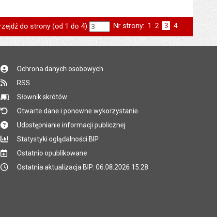
Nr strony:
Strona
1
Strona
2
Strona
3
Strona
4
rzejdź do strony (od 1 do 4)
strona
st
poprzednia
następna
Ochrona danych osobowych
RSS
Słownik skrótów
Otwarte dane i ponowne wykorzystanie
Udostępnianie informacji publicznej
Statystyki oglądalności BIP
Ostatnio opublikowane
Ostatnia aktualizacja BIP: 06.08.2026 15:28