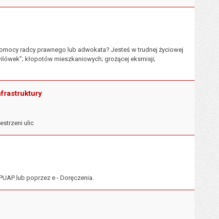
pomocy radcy prawnego lub adwokata? Jesteś w trudnej życiowej
hwilówek”; kłopotów mieszkaniowych; grożącej eksmisji;
frastruktury
strzeni ulic
PUAP lub poprzez e - Doręczenia.