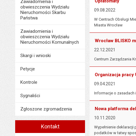
Opłatomaty
Zawiadomienia i
obwieszczenia Wydziału
09.08.2022
Nieruchomości Skarbu
Państwa
W Centrach Obsługi Mie
Miasta Wrocław
Zawiadomienia i
obwieszczenia Wydziału
Wrocław BLISKO m
Nieruchomości Komunalnych
22.12.2021
Skargi i wnioski
Centrum Zarządzania Kr
Petycje
Organizacja pracy
Kontrole
09.04.2021
Informacje o zasadach
Sygnaliści
Nowa platforma d
Zgłoszone zgromadzenia
10.11.2020
Kontakt
Wypełnienie deklaracji 
podatków w łatwy sposó