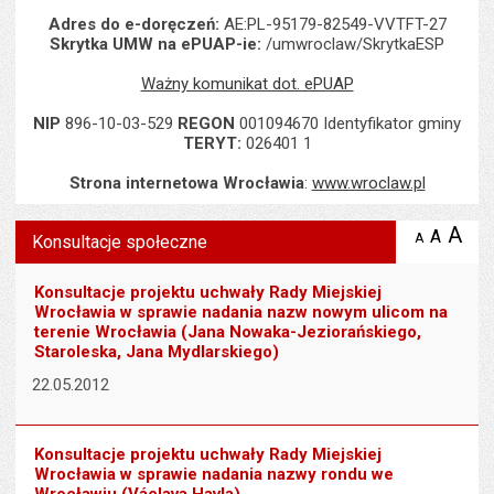
Adres do e-doręczeń:
AE:PL-95179-82549-VVTFT-27
Skrytka UMW na ePUAP-ie:
/umwroclaw/SkrytkaESP
Ważny komunikat dot. ePUAP
NIP
896-10-03-529
REGON
001094670 Identyfikator gminy
TERYT:
026401 1
Strona internetowa Wrocławia
:
www.wroclaw.pl
Wyświetlono artykuł "Konsultacje społeczne".
A
po
A
domyś
A
zmniejsz
Konsultacje społeczne
tekst na
wielk
te
stronie
tekstu
s
Konsultacje projektu uchwały Rady Miejskiej
stron
Wrocławia w sprawie nadania nazw nowym ulicom na
terenie Wrocławia (Jana Nowaka-Jeziorańskiego,
Staroleska, Jana Mydlarskiego)
22.05.2012
Konsultacje projektu uchwały Rady Miejskiej
Wrocławia w sprawie nadania nazwy rondu we