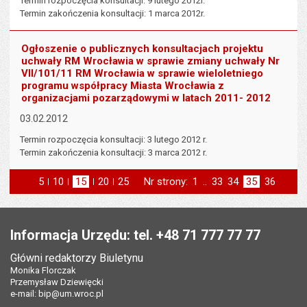
Termin rozpoczęcia konsultacji: 9 lutego 2012r.
Termin zakończenia konsultacji: 1 marca 2012r.
Ogłoszenie o publicznych konsultacjach projektu
uchwały RM Wrocławia w sprawie zmiany uchwały Nr
VII/101/11 RM Wrocławia w sprawie wieloletniego
programu współpracy Miasta Wrocławia z
organizacjami pozarządowymi w latach 2011- 2012
03.02.2012
Termin rozpoczęcia konsultacji: 3 lutego 2012 r.
Termin zakończenia konsultacji: 3 marca 2012 r.
5
elementów na stronie
10
elementów
15
elementów
20
elementów
25
elementów
Nr strony:
Strona
1
..
Strona
33
Strona
34
Strona
35
Strona
36
na stronie
na stronie
na stronie
na stronie
strona
st
poprzednia
następna
Stopka
Informacja Urzędu: tel. +48 71 777 77 77
Główni redaktorzy Biuletynu
Monika Florczak
Przemysław Dziewięcki
e-mail:
bip@um.wroc.pl