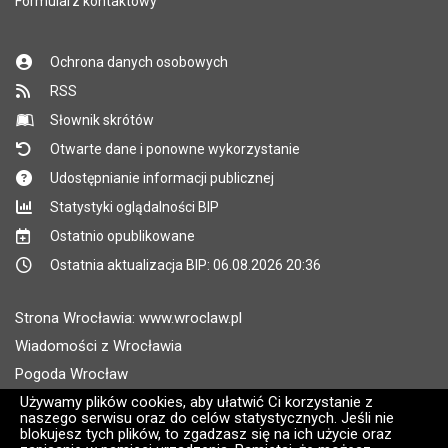
Formularz kontaktowy
Ochrona danych osobowych
RSS
Słownik skrótów
Otwarte dane i ponowne wykorzystanie
Udostępnianie informacji publicznej
Statystyki oglądalności BIP
Ostatnio opublikowane
Ostatnia aktualizacja BIP: 06.08.2026 20:36
Strona Wrocławia: www.wroclaw.pl
Wiadomości z Wrocławia
Pogoda Wrocław
Rozkłady jazdy MPK Wrocław
Używamy plików cookies, aby ułatwić Ci korzystanie z
naszego serwisu oraz do celów statystycznych. Jeśli nie
Administratorem wroclaw.pl jest: ARAW
blokujesz tych plików, to zgadzasz się na ich użycie oraz