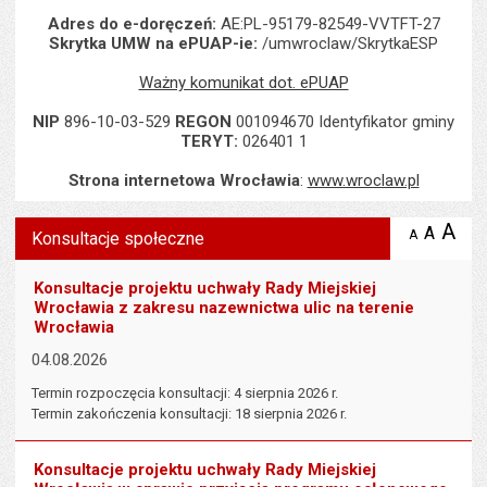
Adres do e-doręczeń:
AE:PL-95179-82549-VVTFT-27
Skrytka UMW na ePUAP-ie:
/umwroclaw/SkrytkaESP
Ważny komunikat dot. ePUAP
NIP
896-10-03-529
REGON
001094670 Identyfikator gminy
TERYT:
026401 1
Strona internetowa Wrocławia
:
www.wroclaw.pl
Wyświetlono artykuł "Konsultacje społeczne".
A
po
A
domyś
A
zmniejsz
Konsultacje społeczne
tekst na
wielk
te
stronie
tekstu
s
Konsultacje projektu uchwały Rady Miejskiej
stron
Wrocławia z zakresu nazewnictwa ulic na terenie
Wrocławia
04.08.2026
Termin rozpoczęcia konsultacji: 4 sierpnia 2026 r.
Termin zakończenia konsultacji: 18 sierpnia 2026 r.
Konsultacje projektu uchwały Rady Miejskiej