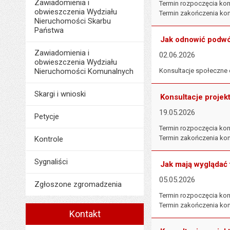
Zawiadomienia i
Termin rozpoczęcia kons
obwieszczenia Wydziału
Termin zakończenia kons
Nieruchomości Skarbu
Państwa
Jak odnowić podwó
Zawiadomienia i
02.06.2026
obwieszczenia Wydziału
Nieruchomości Komunalnych
Konsultacje społeczne 
Skargi i wnioski
Konsultacje projek
19.05.2026
Petycje
Termin rozpoczęcia kons
Termin zakończenia kons
Kontrole
Sygnaliści
Jak mają wyglądać 
05.05.2026
Zgłoszone zgromadzenia
Termin rozpoczęcia kons
Termin zakończenia kons
Kontakt