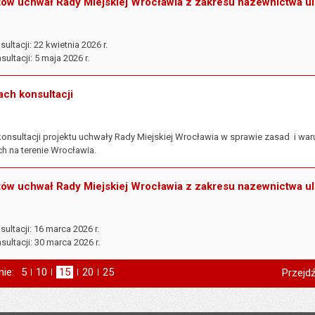
tów uchwał Rady Miejskiej Wrocławia z zakresu nazewnictwa ul
ltacji: 22 kwietnia 2026 r.
ultacji: 5 maja 2026 r.
ach konsultacji
konsultacji projektu uchwały Rady Miejskiej Wrocławia w sprawie zasad i w
h na terenie Wrocławia.
tów uchwał Rady Miejskiej Wrocławia z zakresu nazewnictwa ul
ultacji: 16 marca 2026 r.
ultacji: 30 marca 2026 r.
nie:
Pokaż
5
elementów na stronie
Pokaż
10
elementów
Pokaż
15
elementów
Pokaż
20
elementów
Pokaż
25
elementów
Przejdź
na stronie
na stronie
na stronie
na stronie