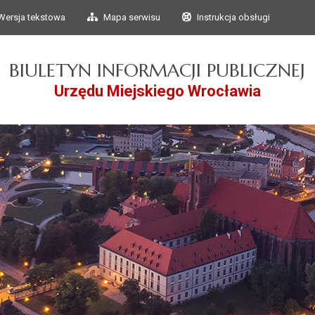
Przejdź do głównego
Przejdź do treści
Wersja tekstowa
Mapa serwisu
Instrukcja obsługi
menu
BIULETYN INFORMACJI PUBLICZNEJ
Urzędu Miejskiego Wrocławia