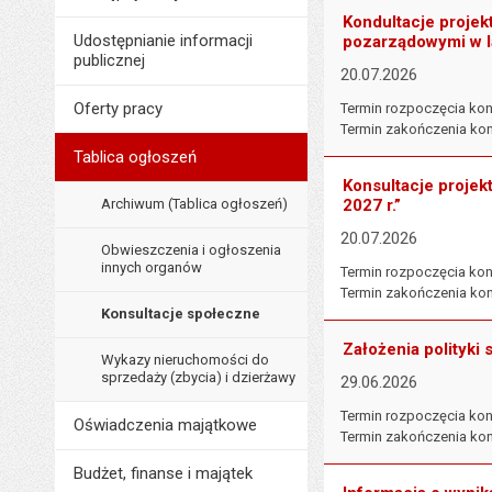
Kondultacje projek
Udostępnianie informacji
pozarządowymi w l
publicznej
20.07.2026
Oferty pracy
Termin rozpoczęcia konsu
Termin zakończenia kons
Tablica ogłoszeń
Konsultacje proje
Archiwum (Tablica ogłoszeń)
2027 r.”
20.07.2026
Obwieszczenia i ogłoszenia
innych organów
Termin rozpoczęcia konsu
Termin zakończenia kons
Konsultacje społeczne
Założenia polityk
Wykazy nieruchomości do
sprzedaży (zbycia) i dzierżawy
29.06.2026
Termin rozpoczęcia kons
Oświadczenia majątkowe
Termin zakończenia konsu
Budżet, finanse i majątek