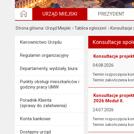
STRONA GŁÓWNA
URZĄD MIEJSKI
PREZYDENT
Strona główna
Urząd Miejski
Tablica ogłoszeń
Konsultacje
Wyświetlono artykuł "K
Konsultacje spo
Menu
Kierownictwo Urzędu
Urząd Miejski
Regulamin organizacyjny
Konsultacje projek
04.08.2026
Departamenty, wydziały, biura
Termin rozpoczęcia konsu
Termin zakończenia konsu
Punkty obsługi mieszkańców i
godziny pracy UMW
Konsultacje projek
Poradnik Klienta
2026 Moduł II.
(sprawy do załatwienia)
24.07.2026
Konta bankowe
Termin rozpoczęcia konsu
Termin zakończenia kons
Dostępny urząd