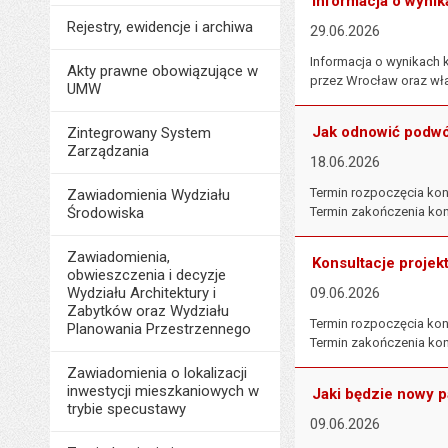
Informacja o wynik
Rejestry, ewidencje i archiwa
29.06.2026
Informacja o wynikach 
Akty prawne obowiązujące w
przez Wrocław oraz wł
UMW
Jak odnowić podwór
Zintegrowany System
Zarządzania
18.06.2026
Termin rozpoczęcia kons
Zawiadomienia Wydziału
Środowiska
Termin zakończenia konsu
Zawiadomienia,
Konsultacje projek
obwieszczenia i decyzje
Wydziału Architektury i
09.06.2026
Zabytków oraz Wydziału
Termin rozpoczęcia kons
Planowania Przestrzennego
Termin zakończenia kons
Zawiadomienia o lokalizacji
inwestycji mieszkaniowych w
Jaki będzie nowy 
trybie specustawy
09.06.2026