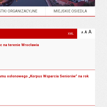
TKI ORGANIZACYJNE
MIEJSKIE OSIEDLA
A
powię
A
domyślna
A
zmniejsz
XML
tekst na
wielkość
tekst 
stronie
tekstu na
stron
ic na terenie Wrocławia
stronie
gramu osłonowego „Korpus Wsparcia Seniorów” na rok