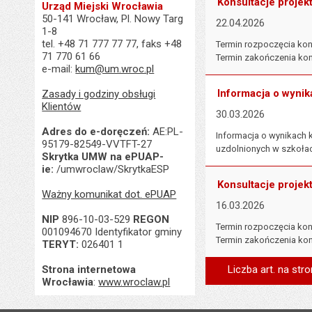
Konsultacje projek
Urząd Miejski Wrocławia
50-141 Wrocław, Pl. Nowy Targ
22.04.2026
1-8
tel. +48 71 777 77 77, faks +48
Termin rozpoczęcia konsu
71 770 61 66
Termin zakończenia kons
e-mail:
kum@um.wroc.pl
Informacja o wynik
Zasady i godziny obsługi
Klientów
30.03.2026
Adres do e-doręczeń:
AE:PL-
Informacja o wynikach 
95179-82549-VVTFT-27
uzdolnionych w szkołac
Skrytka UMW na ePUAP-
ie:
/umwroclaw/SkrytkaESP
Konsultacje projek
Ważny komunikat dot. ePUAP
16.03.2026
NIP
896-10-03-529
REGON
Termin rozpoczęcia kons
001094670 Identyfikator gminy
Termin zakończenia kons
TERYT:
026401 1
Strona internetowa
Liczba art. na stro
Wrocławia
:
www.wroclaw.pl