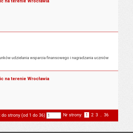
ic na terenie Wrocławia
arunków udzielania wsparcia finansowego i nagradzania uczniów
ic na terenie Wrocławia
Nr strony:
Strona
1
Strona
2
Strona
3
..
Strona
36
 do strony (od 1 do 36)
st
następna