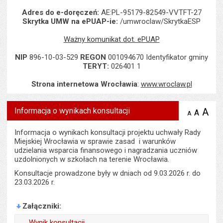
Adres do e-doręczeń:
AE:PL-95179-82549-VVTFT-27
Skrytka UMW na ePUAP-ie:
/umwroclaw/SkrytkaESP
Ważny komunikat dot. ePUAP
NIP
896-10-03-529
REGON
001094670 Identyfikator gminy
TERYT:
026401 1
Strona internetowa Wrocławia
:
www.wroclaw.pl
Informacja o wynikach konsultacji
A
po
A
domyś
A
zmniejsz
tekst na
wielk
te
stronie
tekstu
Informacja o wynikach konsultacji projektu uchwały Rady
s
stron
Miejskiej Wrocławia w sprawie zasad i warunków
udzielania wsparcia finansowego i nagradzania uczniów
uzdolnionych w szkołach na terenie Wrocławia.
Konsultacje prowadzone były w dniach od 9.03.2026 r. do
23.03.2026 r.
Załączniki
Wynik konsultacji