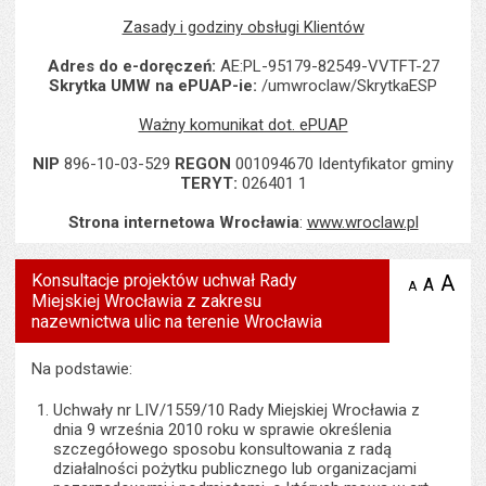
Zasady i godziny obsługi Klientów
Adres do e-doręczeń:
AE:PL-95179-82549-VVTFT-27
Skrytka UMW na ePUAP-ie:
/umwroclaw/SkrytkaESP
Ważny komunikat dot. ePUAP
NIP
896-10-03-529
REGON
001094670 Identyfikator gminy
TERYT:
026401 1
Strona internetowa Wrocławia
:
www.wroclaw.pl
Konsultacje projektów uchwał Rady
A
po
A
domyś
A
zmniejsz
Miejskiej Wrocławia z zakresu
tekst na
wielk
te
stronie
nazewnictwa ulic na terenie Wrocławia
tekstu
s
stron
Na podstawie:
Uchwały nr LIV/1559/10 Rady Miejskiej Wrocławia z
dnia 9 września 2010 roku w sprawie określenia
szczegółowego sposobu konsultowania z radą
działalności pożytku publicznego lub organizacjami