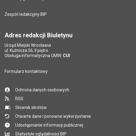
Pole wymagane
Adres e-mail znajomego
*
Zespół redakcyjny BIP
Pytanie antyspamowe
Podaj słownie
Pole wymagane
wynik działania: 11 minus 6
*
Adres redakcji Biuletynu
Urząd Miejski Wrocławia
*
ul. Kuźnicza 56, II piętro
Pole wymagane
Obsługa informatyczna UMW:
CUI
Formularz kontaktowy
Ochrona danych osobowych
RSS
Słownik skrótów
Otwarte dane i ponowne wykorzystanie
Udostępnianie informacji publicznej
Statystyki oglądalności BIP