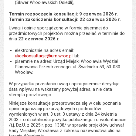
(Skwer Wrocławskich Osiedli),
Termin rozpoczęcia konsultacji: 9 czerwca 2026 r.
Termin zakończenia konsultacji: 22 czerwca 2026 r.
Uwagi i opinie sporządzone w formie pisemnej do
przedmiotowych projektów można przesłać w terminie do
dnia
22 czerwca 2026 r.
elektronicznie na adres email:
ulicekonsultacje@um.wroc.pl
lub
pisemnie na adres: Urząd Miejski Wrocławia Wydział
Planowania Przestrzennego, ul. Świdnicka 53, 50-030
Wrocław.
W przypadku przesłania uwag i opinii pisemnie decyduje
data wpływu na wskazany powyżej adres, a nie data
stempla pocztowego.
Niniejsze konsultacje przeprowadza się w celu poznania
opinii organizacji pozarządowych i podmiotów
wymienionych w art. 3 ust. 3 ustawy z dnia 24 kwietnia
2003 r. o działalności pożytku publicznego i o wolontariacie
/t.j. Dz.U. z 2025 r. poz. 1338/ w sprawie projektów uchwał
Rady Miejskiej Wrocławia z zakresu nazewnictwa ulic na