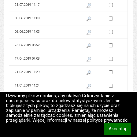
Zaznacz wersję do 
24.07.2019 11:17
Pokaż podgląd wersji z dnia 24
Zaznacz wersję do 
05.06.2019 11:03
Pokaż podgląd wersji z dnia 05
Zaznacz wersję do 
05.06.2019 11:03
Pokaż podgląd wersji z dnia 05
Zaznacz wersję do 
23.04.2019 06:52
Pokaż podgląd wersji z dnia 23
Zaznacz wersję do 
17.04.2019 07:08
Pokaż podgląd wersji z dnia 17
Zaznacz wersję do 
21.02.2019 11:29
Pokaż podgląd wersji z dnia 21
Zaznacz wersję do 
11.01.2019 14:24
Pokaż podgląd wersji z dnia 11
Używamy plików cookies, aby ułatwić Ci korzystanie z
Zaznacz wersję do 
02.01.2019 09:50
Pokaż podgląd wersji z dnia 02
naszego serwisu oraz do celów statystycznych. Jeśli nie
blokujesz tych plików, to zgadzasz się na ich użycie oraz
zapisanie w pamięci urządzenia. Pamiętaj, że możesz
Zaznacz wersję do 
28.12.2018 15:24
Pokaż podgląd wersji z dnia 28
samodzielnie zarządzać cookies, zmieniając ustawienia
przeglądarki. Więcej informacji w naszej polityce prywatności.
Zaznacz wersję do 
27.12.2018 12:28
Pokaż podgląd wersji z dnia 27
Akceptuj
informacj