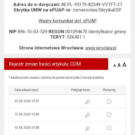
Adres do e-doręczeń:
AE:PL-95179-82549-VVTFT-27
Skrytka UMW na ePUAP-ie:
/umwroclaw/SkrytkaESP
Ważny komunikat dot. ePUAP
NIP
896-10-03-529
REGON
001094670 Identyfikator gminy
TERYT:
026401 1
Strona internetowa Wrocławia
:
www.wroclaw.pl
Rejestr zmian treści artykułu: COM
A
po
A
domyś
A
zmniejsz
tekst na
wielk
te
stronie
tekstu
Rejestr zmian treści artykułu: COM
s
* każdorazowo możesz wybrać do porównania tylko 2 wersje artykułu
stron
Data aktualizacji
Podgląd treści
Porównaj
Zaznacz wersję do 
25.05.2026 13:07
Pokaż podgląd wersji z dnia 25
Zaznacz wersję do 
15.05.2026 13:58
Pokaż podgląd wersji z dnia 15
Zaznacz wersję do 
15.05.2026 13:58
Pokaż podgląd wersji z dnia 15