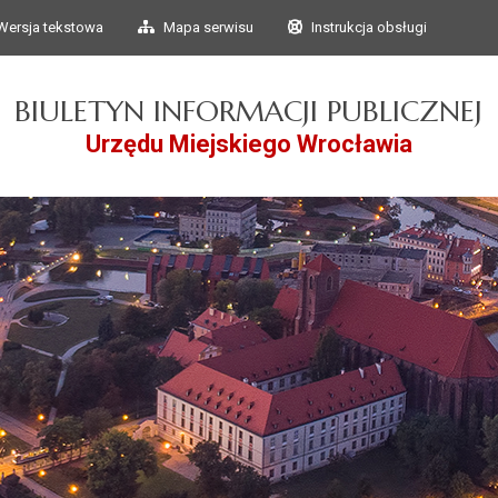
Przejdź do głównego
Przejdź do treści
Wersja tekstowa
Mapa serwisu
Instrukcja obsługi
menu
BIULETYN INFORMACJI PUBLICZNEJ
Urzędu Miejskiego Wrocławia