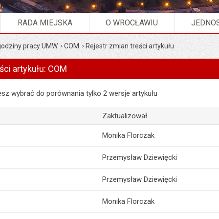
RADA MIEJSKA
O WROCŁAWIU
JEDNOS
 godziny pracy UMW
COM
Rejestr zmian treści artykułu
ści artykułu: COM
 artykułu: COM
z wybrać do porównania tylko 2 wersje artykułu
Zaktualizował
Monika Florczak
Przemysław Dziewięcki
Przemysław Dziewięcki
Monika Florczak