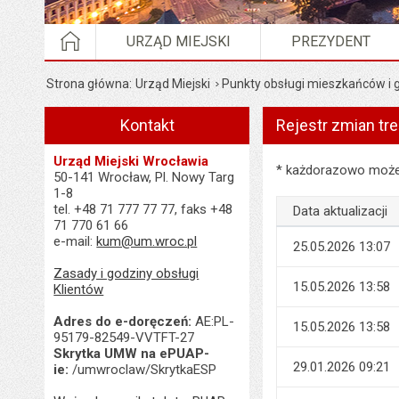
STRONA GŁÓWNA
URZĄD MIEJSKI
PREZYDENT
Strona główna
Urząd Miejski
Punkty obsługi mieszkańców i
Kontakt
Rejestr zmian tre
Urząd Miejski Wrocławia
Rejestr zmian treści
* każdorazowo możes
50-141 Wrocław, Pl. Nowy Targ
1-8
tel. +48 71 777 77 77, faks +48
Data aktualizacji
71 770 61 66
e-mail:
kum@um.wroc.pl
25.05.2026 13:07
Zasady i godziny obsługi
15.05.2026 13:58
Klientów
Adres do e-doręczeń:
AE:PL-
15.05.2026 13:58
95179-82549-VVTFT-27
Skrytka UMW na ePUAP-
29.01.2026 09:21
ie:
/umwroclaw/SkrytkaESP