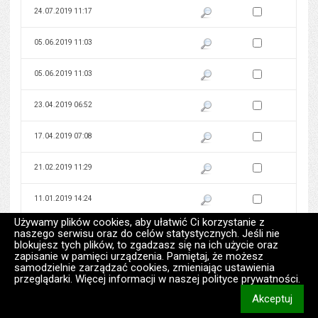
Zaznacz wersję do 
24.07.2019 11:17
Pokaż podgląd wersji z dnia 24
Zaznacz wersję do 
05.06.2019 11:03
Pokaż podgląd wersji z dnia 05
Zaznacz wersję do 
05.06.2019 11:03
Pokaż podgląd wersji z dnia 05
Zaznacz wersję do 
23.04.2019 06:52
Pokaż podgląd wersji z dnia 23
Zaznacz wersję do 
17.04.2019 07:08
Pokaż podgląd wersji z dnia 17
Zaznacz wersję do 
21.02.2019 11:29
Pokaż podgląd wersji z dnia 21
Zaznacz wersję do 
11.01.2019 14:24
Pokaż podgląd wersji z dnia 11
Używamy plików cookies, aby ułatwić Ci korzystanie z
Zaznacz wersję do 
02.01.2019 09:50
Pokaż podgląd wersji z dnia 02
naszego serwisu oraz do celów statystycznych. Jeśli nie
blokujesz tych plików, to zgadzasz się na ich użycie oraz
zapisanie w pamięci urządzenia. Pamiętaj, że możesz
Zaznacz wersję do 
28.12.2018 15:24
Pokaż podgląd wersji z dnia 28
samodzielnie zarządzać cookies, zmieniając ustawienia
przeglądarki. Więcej informacji w naszej polityce prywatności.
Zaznacz wersję do 
27.12.2018 12:28
Pokaż podgląd wersji z dnia 27
Akceptuj
informacj