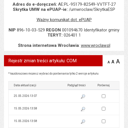
Adres do e-doręczeń:
AE:PL-95179-82549-VVTFT-27
Skrytka UMW na ePUAP-ie:
/umwroclaw/SkrytkaESP
Ważny komunikat dot. ePUAP
NIP
896-10-03-529
REGON
001094670 Identyfikator gminy
TERYT:
026401 1
Strona internetowa Wrocławia
:
www.wroclaw.pl
Rejestr zmian treści artykułu: COM
A
po
A
domyś
A
zmniejsz
tekst na
wielk
te
stronie
tekstu
Rejestr zmian treści artykułu: COM
s
* każdorazowo możesz wybrać do porównania tylko 2 wersje artykułu
stron
Data aktualizacji
Podgląd treści
Porównaj
Zaznacz wersję do 
25.05.2026 13:07
Pokaż podgląd wersji z dnia 25
Zaznacz wersję do 
15.05.2026 13:58
Pokaż podgląd wersji z dnia 15
Zaznacz wersję do 
15.05.2026 13:58
Pokaż podgląd wersji z dnia 15