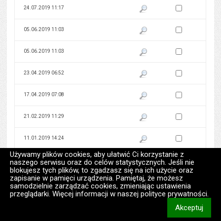
Zaznacz wersję do 
24.07.2019 11:17
Pokaż podgląd wersji z dnia 24
Zaznacz wersję do 
05.06.2019 11:03
Pokaż podgląd wersji z dnia 05
Zaznacz wersję do 
05.06.2019 11:03
Pokaż podgląd wersji z dnia 05
Zaznacz wersję do 
23.04.2019 06:52
Pokaż podgląd wersji z dnia 23
Zaznacz wersję do 
17.04.2019 07:08
Pokaż podgląd wersji z dnia 17
Zaznacz wersję do 
21.02.2019 11:29
Pokaż podgląd wersji z dnia 21
Zaznacz wersję do 
11.01.2019 14:24
Pokaż podgląd wersji z dnia 11
Używamy plików cookies, aby ułatwić Ci korzystanie z
Zaznacz wersję do 
02.01.2019 09:50
Pokaż podgląd wersji z dnia 02
naszego serwisu oraz do celów statystycznych. Jeśli nie
blokujesz tych plików, to zgadzasz się na ich użycie oraz
zapisanie w pamięci urządzenia. Pamiętaj, że możesz
Zaznacz wersję do 
28.12.2018 15:24
Pokaż podgląd wersji z dnia 28
samodzielnie zarządzać cookies, zmieniając ustawienia
przeglądarki. Więcej informacji w naszej polityce prywatności.
Zaznacz wersję do 
27.12.2018 12:28
Pokaż podgląd wersji z dnia 27
Akceptuj
informacj