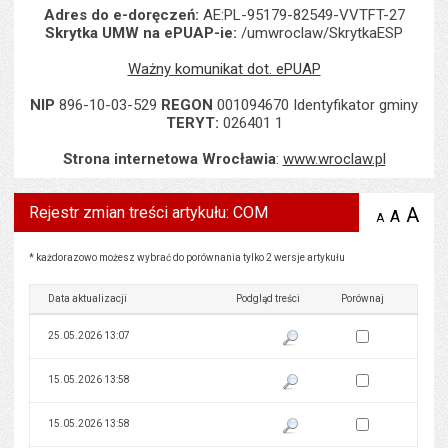
Adres do e-doręczeń:
AE:PL-95179-82549-VVTFT-27
Skrytka UMW na ePUAP-ie:
/umwroclaw/SkrytkaESP
Ważny komunikat dot. ePUAP
NIP
896-10-03-529
REGON
001094670 Identyfikator gminy
TERYT:
026401 1
Strona internetowa Wrocławia
:
www.wroclaw.pl
Rejestr zmian treści artykułu: COM
A
po
A
domyś
A
zmniejsz
tekst na
wielk
te
stronie
tekstu
Rejestr zmian treści artykułu: COM
s
* każdorazowo możesz wybrać do porównania tylko 2 wersje artykułu
stron
Data aktualizacji
Podgląd treści
Porównaj
Zaznacz wersję do 
25.05.2026 13:07
Pokaż podgląd wersji z dnia 25
Zaznacz wersję do 
15.05.2026 13:58
Pokaż podgląd wersji z dnia 15
Zaznacz wersję do 
15.05.2026 13:58
Pokaż podgląd wersji z dnia 15