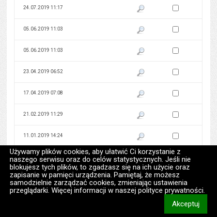
Zaznacz wersję do 
24.07.2019 11:17
Pokaż podgląd wersji z dnia 24
Zaznacz wersję do 
05.06.2019 11:03
Pokaż podgląd wersji z dnia 05
Zaznacz wersję do 
05.06.2019 11:03
Pokaż podgląd wersji z dnia 05
Zaznacz wersję do 
23.04.2019 06:52
Pokaż podgląd wersji z dnia 23
Zaznacz wersję do 
17.04.2019 07:08
Pokaż podgląd wersji z dnia 17
Zaznacz wersję do 
21.02.2019 11:29
Pokaż podgląd wersji z dnia 21
Zaznacz wersję do 
11.01.2019 14:24
Pokaż podgląd wersji z dnia 11
Używamy plików cookies, aby ułatwić Ci korzystanie z
Zaznacz wersję do 
02.01.2019 09:50
Pokaż podgląd wersji z dnia 02
naszego serwisu oraz do celów statystycznych. Jeśli nie
blokujesz tych plików, to zgadzasz się na ich użycie oraz
zapisanie w pamięci urządzenia. Pamiętaj, że możesz
Zaznacz wersję do 
28.12.2018 15:24
Pokaż podgląd wersji z dnia 28
samodzielnie zarządzać cookies, zmieniając ustawienia
przeglądarki. Więcej informacji w naszej polityce prywatności.
Zaznacz wersję do 
27.12.2018 12:28
Pokaż podgląd wersji z dnia 27
Akceptuj
informacj