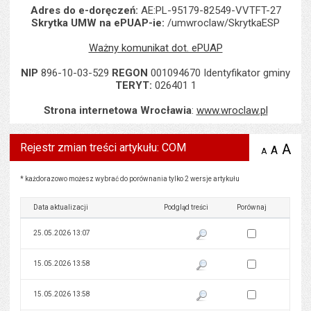
Adres do e-doręczeń:
AE:PL-95179-82549-VVTFT-27
Skrytka UMW na ePUAP-ie:
/umwroclaw/SkrytkaESP
Ważny komunikat dot. ePUAP
NIP
896-10-03-529
REGON
001094670 Identyfikator gminy
TERYT:
026401 1
Strona internetowa Wrocławia
:
www.wroclaw.pl
Rejestr zmian treści artykułu: COM
A
po
A
domyś
A
zmniejsz
tekst na
wielk
te
stronie
tekstu
Rejestr zmian treści artykułu: COM
s
* każdorazowo możesz wybrać do porównania tylko 2 wersje artykułu
stron
Data aktualizacji
Podgląd treści
Porównaj
Zaznacz wersję do 
25.05.2026 13:07
Pokaż podgląd wersji z dnia 25
Zaznacz wersję do 
15.05.2026 13:58
Pokaż podgląd wersji z dnia 15
Zaznacz wersję do 
15.05.2026 13:58
Pokaż podgląd wersji z dnia 15