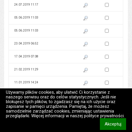
Zaznacz wersję do 
24.07.2019 11:17
Pokaż podgląd wersji z dnia 24
Zaznacz wersję do 
05.06.2019 11:03
Pokaż podgląd wersji z dnia 05
Zaznacz wersję do 
05.06.2019 11:03
Pokaż podgląd wersji z dnia 05
Zaznacz wersję do 
23.04.2019 06:52
Pokaż podgląd wersji z dnia 23
Zaznacz wersję do 
17.04.2019 07:08
Pokaż podgląd wersji z dnia 17
Zaznacz wersję do 
21.02.2019 11:29
Pokaż podgląd wersji z dnia 21
Zaznacz wersję do 
11.01.2019 14:24
Pokaż podgląd wersji z dnia 11
Używamy plików cookies, aby ułatwić Ci korzystanie z
Zaznacz wersję do 
02.01.2019 09:50
Pokaż podgląd wersji z dnia 02
naszego serwisu oraz do celów statystycznych. Jeśli nie
blokujesz tych plików, to zgadzasz się na ich użycie oraz
zapisanie w pamięci urządzenia. Pamiętaj, że możesz
Zaznacz wersję do 
28.12.2018 15:24
Pokaż podgląd wersji z dnia 28
samodzielnie zarządzać cookies, zmieniając ustawienia
przeglądarki. Więcej informacji w naszej polityce prywatności.
Zaznacz wersję do 
27.12.2018 12:28
Pokaż podgląd wersji z dnia 27
Akceptuj
informacj