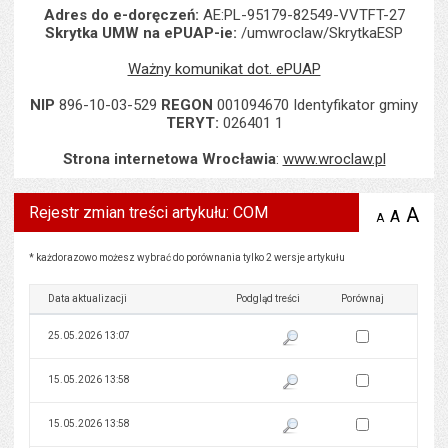
Adres do e-doręczeń:
AE:PL-95179-82549-VVTFT-27
Skrytka UMW na ePUAP-ie:
/umwroclaw/SkrytkaESP
Ważny komunikat dot. ePUAP
NIP
896-10-03-529
REGON
001094670 Identyfikator gminy
TERYT:
026401 1
Strona internetowa Wrocławia
:
www.wroclaw.pl
Rejestr zmian treści artykułu: COM
A
po
A
domyś
A
zmniejsz
tekst na
wielk
te
stronie
tekstu
Rejestr zmian treści artykułu: COM
s
* każdorazowo możesz wybrać do porównania tylko 2 wersje artykułu
stron
Data aktualizacji
Podgląd treści
Porównaj
Zaznacz wersję do 
25.05.2026 13:07
Pokaż podgląd wersji z dnia 25
Zaznacz wersję do 
15.05.2026 13:58
Pokaż podgląd wersji z dnia 15
Zaznacz wersję do 
15.05.2026 13:58
Pokaż podgląd wersji z dnia 15