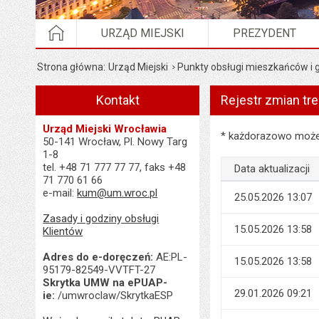
STRONA GŁÓWNA
URZĄD MIEJSKI
PREZYDENT
Strona główna
Urząd Miejski
Punkty obsługi mieszkańców i
Kontakt
Rejestr zmian tre
Urząd Miejski Wrocławia
Rejestr zmian treści
* każdorazowo możes
50-141 Wrocław, Pl. Nowy Targ
1-8
tel. +48 71 777 77 77, faks +48
Data aktualizacji
71 770 61 66
e-mail:
kum@um.wroc.pl
25.05.2026 13:07
Zasady i godziny obsługi
15.05.2026 13:58
Klientów
Adres do e-doręczeń:
AE:PL-
15.05.2026 13:58
95179-82549-VVTFT-27
Skrytka UMW na ePUAP-
29.01.2026 09:21
ie:
/umwroclaw/SkrytkaESP