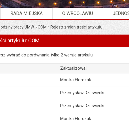
RADA MIEJSKA
O WROCŁAWIU
JEDNOS
 godziny pracy UMW
COM
Rejestr zmian treści artykułu
ści artykułu: COM
 artykułu: COM
z wybrać do porównania tylko 2 wersje artykułu
Zaktualizował
Monika Florczak
Przemysław Dziewięcki
Przemysław Dziewięcki
Monika Florczak