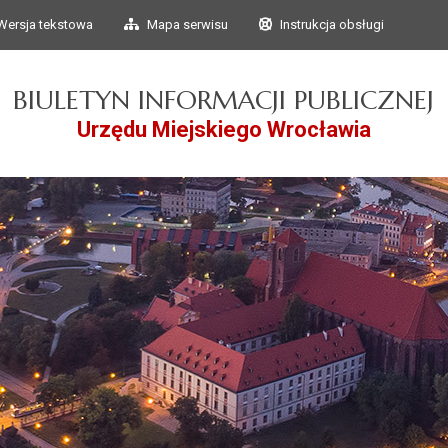
Przejdź do głównego
Przejdź do treści
Wersja tekstowa
Mapa serwisu
Instrukcja obsługi
menu
BIULETYN INFORMACJI PUBLICZNEJ
Urzędu Miejskiego Wrocławia